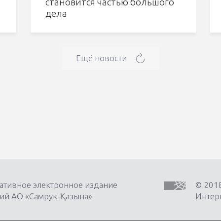
становится частью большого
дела
Ещё новости
ативное электронное издание
© 201
ий АО «Самрук-Қазына»
Интерн