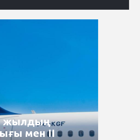
26 жылдың
ығы мен II