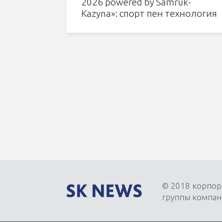
2026 powered by Samruk-
Kazyna»: спорт пен технология
тоғысқанда
© 2018 корпор
группы компан