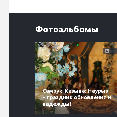
Фотоальбомы
10
Самрук-Казына: Наурыз
– праздник обновления и
надежды!