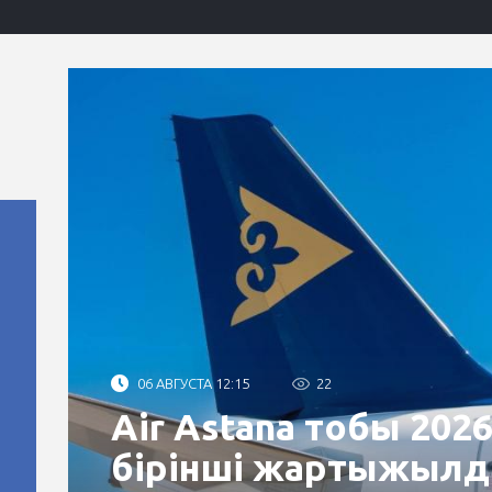
06 АВГУСТА 12:15
22
Air Astana тобы 20
бірінші жартыжылд