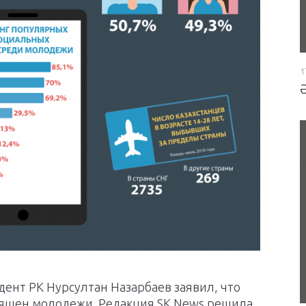
1
дент РК Нурсултан Назарбаев заявил, что
вящен молодежи. Редакция SK News решила