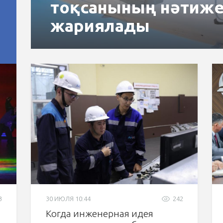
тоқсанының нәтиже
жариялады
3
30 ИЮЛЯ 10:44
242
Когда инженерная идея