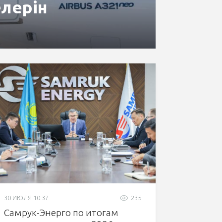
лерін
30 ИЮЛЯ 10:37
235
Самрук-Энерго по итогам