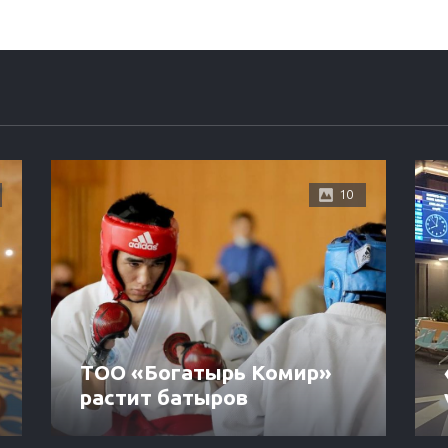
10
ТОО «Богатырь Комир»
растит батыров