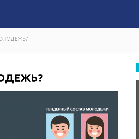
 частью большого дела
олугодия 2026 года в два раза снизил количество несча
ОЛОДЕЖЬ?
ОДЕЖЬ?