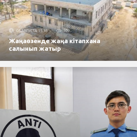
05 АВГУСТА 15:38
109
Жаңаөзенде жаңа кітапхана
салынып жатыр