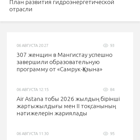
План развития гидроэнергетической
отрасли
06 АВГУСТА 20:27
93
307 женщин в Мангистау успешно
завершили образовательную
программу от «Самрук-Қазына»
06 АВГУСТА 12:15
84
Air Astana тобы 2026 жылдың бірінші
жартыжылдығы мен II тоқсанының
нәтижелерін жариялады
06 АВГУСТА 11:30
95