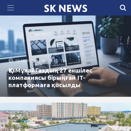
«Самұрық-Энерго» салып жатқан күн электр
станциясында фотоэлектрлік панельдер орнатыла
бастады
04 АВГУСТА 11:46
134
ҚазМұнайГаздың 27 еншілес
компаниясы бірыңғай IT-
платформаға қосылды