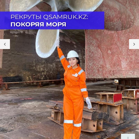
24 ИЮЛЯ 11:06
371
«Если оцифровывать хаос, получится
автоматизированный хаос»: как
Kazakhstan Petrochemical Industries
строит цифровой завод на базе SAP
23 ИЮЛЯ 19:56
358
ИИ на страже безопасности
23 ИЮЛЯ 19:34
332
Moody’s алғаш рет «Самұрық-Энерго»
компаниясына Baa2 инвестициялық
рейтингісін берді
23 ИЮЛЯ 13:05
343