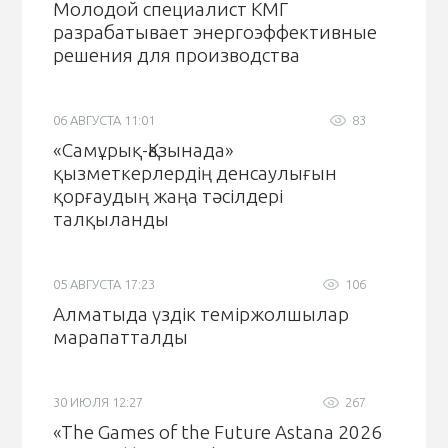
Молодой специалист КМГ
разрабатывает энергоэффективные
решения для производства
06 АВГУСТА 11:01
83
«Самұрық-Қазынада»
қызметкерлердің денсаулығын
қорғаудың жаңа тәсілдері
талқыланды
05 АВГУСТА 17:23
106
Алматыда үздік теміржолшылар
марапатталды
30 ИЮЛЯ 12:27
267
«The Games of the Future Astana 2026