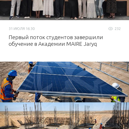
Как программа КазМунайГаза
открывает новые возможности для
молодежи Мангистау
31 ИЮЛЯ 16:30
232
27 ИЮЛЯ 12:22
278
Первый поток студентов завершили
«Самұрық-Қазына» тобының 200
обучение в Академии MAIRE Jaryq
қызметкері Баум тоғайында сенбілік
өткізді
25 ИЮЛЯ 11:16
425
Газопоршневая электростанция на
Жетыбае: надежность
эффективность, экономия
24 ИЮЛЯ 18:30
370
Қор тобындағы комплаенс: жаңа
міндеттер мен цифрлық шешімдер