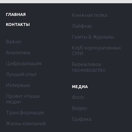
ГЛАВНАЯ
Книжная полка
КОНТАКТЫ
Лайфхак
Газеты & Журналы
Важно
Клуб корпоративных
Аналитика
СМИ
Цифровизация
Бережливое
производство
Лучший опыт
Интервью
МЕДИА
Проект «Наши
Фото
люди»
Видео
Трансформация
Графика
Жизнь компаний