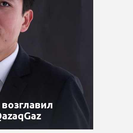
 возглавил
QazaqGaz