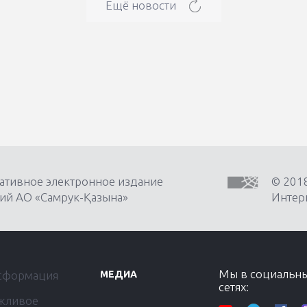
Ещё новости
ативное электронное издание
© 201
ий АО «Самрук-Қазына»
Интерн
Мы в социальн
сформация
МЕДИА
сетях:
жливое