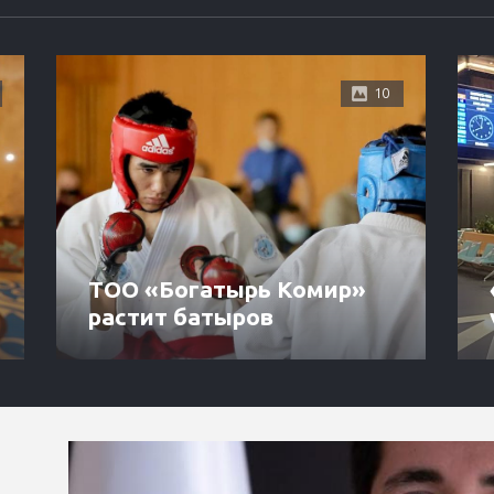
10
ТОО «Богатырь Комир»
растит батыров