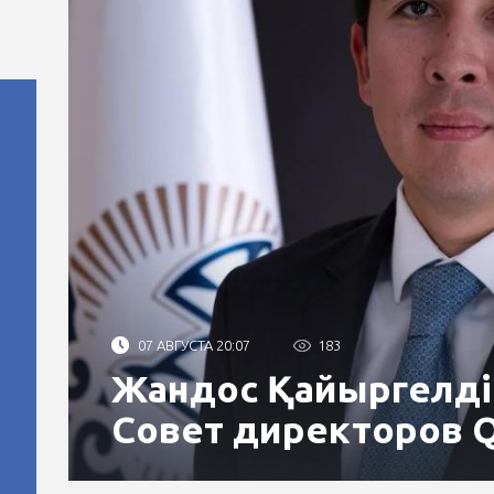
07 АВГУСТА 20:07
183
Жандос Қайыргелді
Совет директоров 