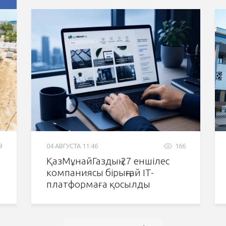
9
04 АВГУСТА 11:46
166
ҚазМұнайГаздың 27 еншілес
компаниясы бірыңғай IT-
платформаға қосылды