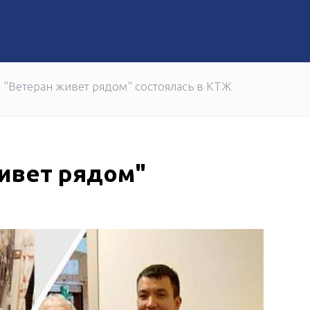
ние
завершили образовательную программу от «Самрук-Қаз
 "Ветеран живет рядом" состоялась в КТЖ
ивет рядом"