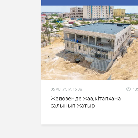
05 АВГУСТА 15:38
13
Жаңаөзенде жаңа кітапхана
салынып жатыр