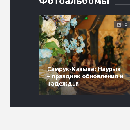
Фотоальбомы
10
Самрук-Казына: Наурыз
– праздник обновления и
надежды!