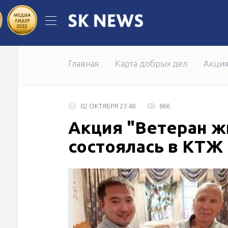
"Казпочта" обновила свое приложе
307 женщин в Мангистау успешно 
Главная
Карта добрых дел
Акция
02 ОКТЯБРЯ 23:48
866
Акция "Ветеран ж
состоялась в КТЖ