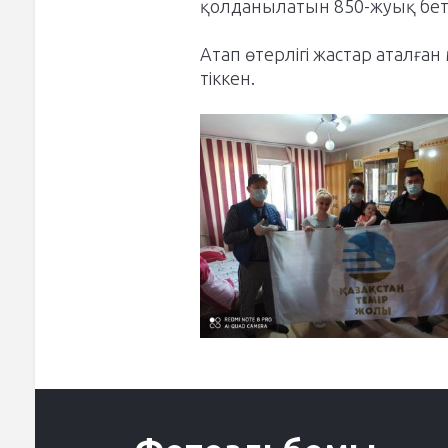
қолданылатын 850-жуық бет
Атап өтерлігі жастар аталғ
тіккен.