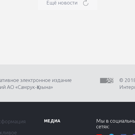
Ещё новости
ативное электронное издание
© 201
ий АО «Самрук-Қазына»
Интерн
Мы в социальн
сформация
МЕДИА
сетях:
жливое