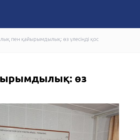
ние
Жандос Қайыргелді возглавил Совет директо
рлық пен қайырымдылық: өз үлесіңді қос
айырымдылық: өз