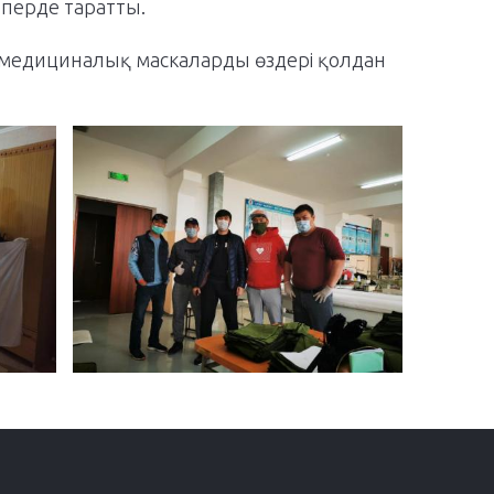
перде таратты.
ан медициналық маскаларды өздері қолдан