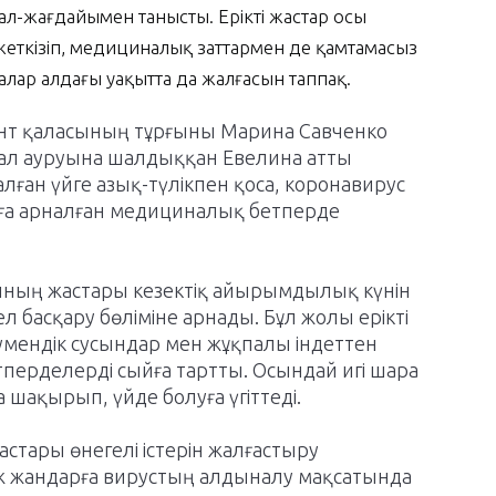
л-жағдайымен танысты. Ерікті жастар осы
 жеткізіп, медициналық заттармен де қамтамасыз
алар алдағы уақытта да жалғасын таппақ.
нт қаласының тұрғыны Марина Савченко
сал ауруына шалдыққан Евелина атты
ған үйге азық-түлікпен қоса, коронавирус
уға арналған медициналық бетперде
ының жастары кезектіқ айырымдылық күнін
л басқару бөліміне арнады. Бұл жолы ерікті
мендік сусындар мен жұқпалы індеттен
ерделерді сыйға тартты. Осындай игі шара
 шақырып, үйде болуға үгіттеді.
стары өнегелі істерін жалғастыру
ж жандарға вирустың алдыналу мақсатында