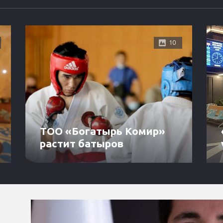
10
ТОО «Богатырь Комир»
растит батыров