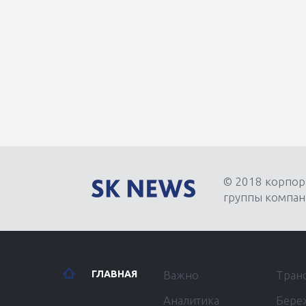
© 2018 корпор
группы компан
ГЛАВНАЯ
Важно
Тран
Аналитика
Бере