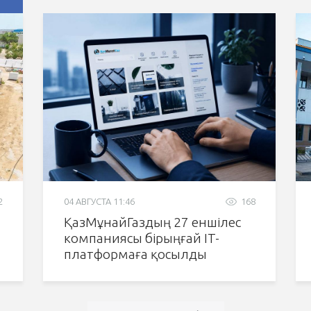
2
04 АВГУСТА 11:46
168
ҚазМұнайГаздың 27 еншілес
компаниясы бірыңғай IT-
платформаға қосылды