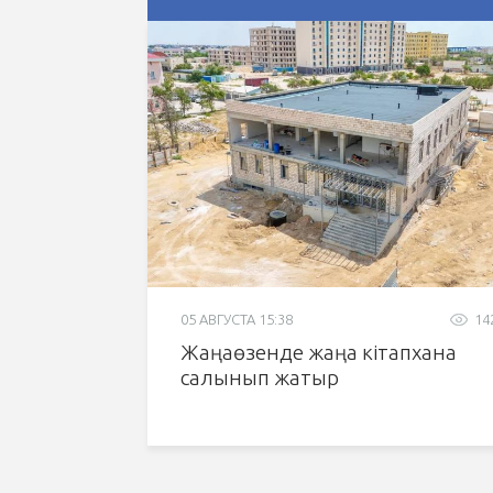
05 АВГУСТА 15:38
14
Жаңаөзенде жаңа кітапхана
салынып жатыр