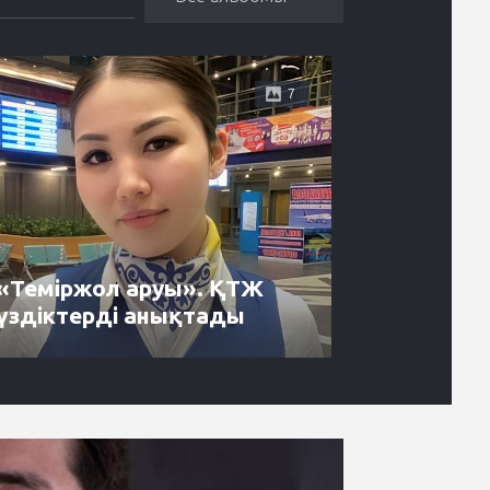
7
«Теміржол аруы». ҚТЖ
Энергет
үздіктерді анықтады
надежн