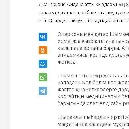
Диана және Айдана атты қыздарының ха
сапарында аталған отбасыға азық-түлік
етті. Олардың айтуынша мұндай игі шар
Олар сонымен қатар Шымке
есімді жалғызбасты ананың 
қызынада арнайы барды. Атал
эпидемиясы кезінде қорған
жеткізді.
Шымкенттік темір жолсалас
қаладағы жол бөлімшесі жеде
жастар қызметкерлерге дәру
қорғайтын медициналық бетп
барысында олар елді сабырға
Шырайлы шаһардың ерікті жа
мақсатында қаладағы мұқта