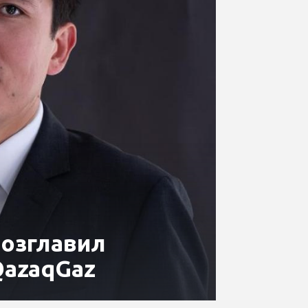
возглавил
QazaqGaz