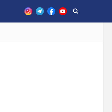
ров QazaqGaz