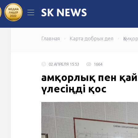
"Казпочта" обновила свое приложе
Главная
Карта добрых дел
Қамқо
02 АПРЕЛЯ 15:53
1664
Қамқорлық пен қ
үлесіңді қос