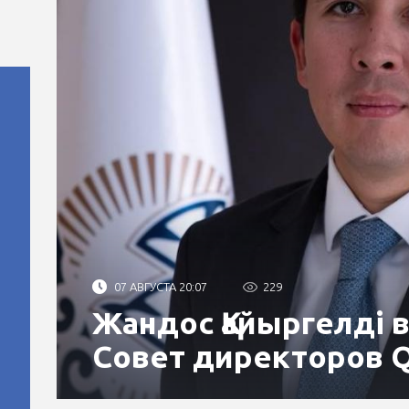
07 АВГУСТА 20:07
229
Жандос Қайыргелді 
Совет директоров 