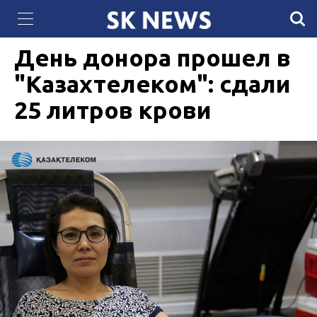
QazCloud расширил мощности дата-центра
01 АВГУСТА 08:21
900
для задач искусственного интеллекта
День донора прошел в
"Казахтелеком": сдали
25 литров крови