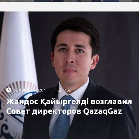
07 АВГУСТА 20:07
762
Жандос Қайыргелді возглавил
Совет директоров QazaqGaz