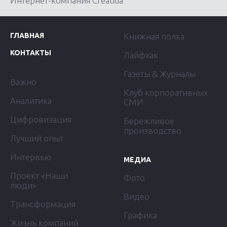
Интернет-компания Creatida
ГЛАВНАЯ
Книжная полка
КОНТАКТЫ
Лайфхак
Газеты & Журналы
Важно
Клуб корпоративных
Аналитика
СМИ
Цифровизация
Бережливое
производство
Лучший опыт
Интервью
МЕДИА
Проект «Наши
Фото
люди»
Видео
Трансформация
Графика
Жизнь компаний