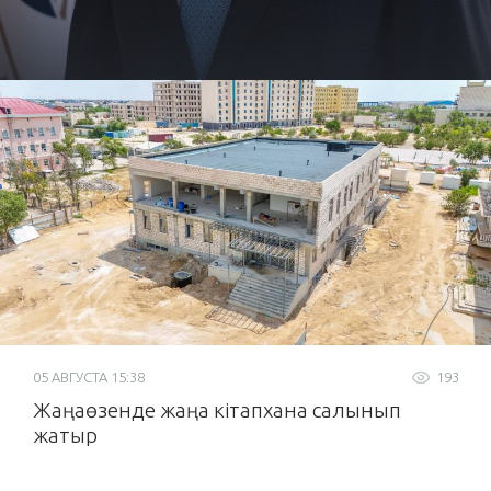
05 АВГУСТА 15:38
193
Жаңаөзенде жаңа кітапхана салынып
жатыр