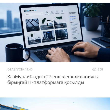
04 АВГУСТА 11:46
208
ҚазМұнайГаздың 27 еншілес компаниясы
бірыңғай IT-платформаға қосылды