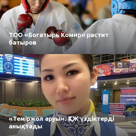
ТОО «Богатырь Комир» растит
батыров
7
«Теміржол аруы». ҚТЖ үздіктерді
анықтады