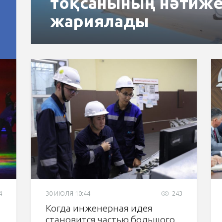
тоқсанының нәтиже
жариялады
4
30 ИЮЛЯ 10:44
243
Когда инженерная идея
становится частью большого