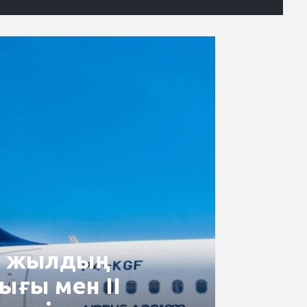
26 жылдың
ығы мен II