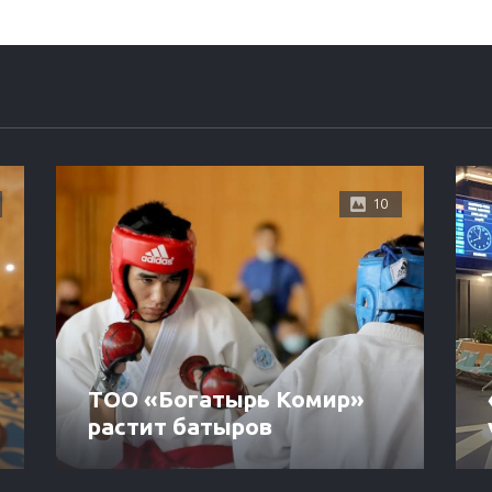
10
ТОО «Богатырь Комир»
растит батыров