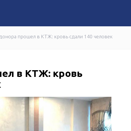
 частью большого дела
олугодия 2026 года в два раза снизил количество несча
донора прошел в КТЖ: кровь сдали 140 человек
ел в КТЖ: кровь
к