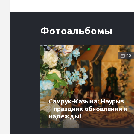
Фотоальбомы
10
Самрук-Казына: Наурыз
– праздник обновления и
надежды!