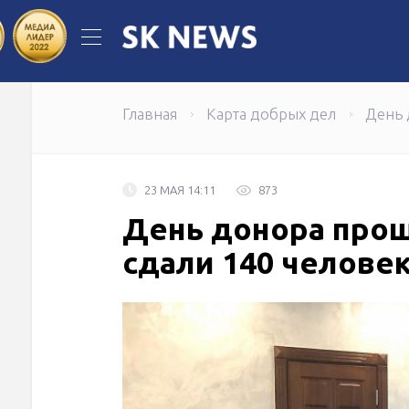
Когда инженерная идея становится
Самрук-Энерго по итогам первого п
Главная
Карта добрых дел
День 
23 МАЯ 14:11
873
День донора прош
сдали 140 челове