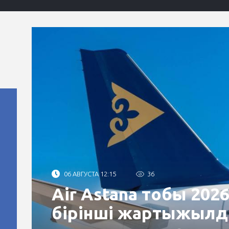
06 АВГУСТА 12:15
36
Air Astana тобы 20
бірінші жартыжылд