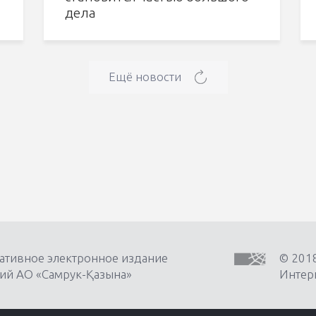
дела
Ещё новости
ативное электронное издание
© 201
ий АО «Самрук-Қазына»
Интерн