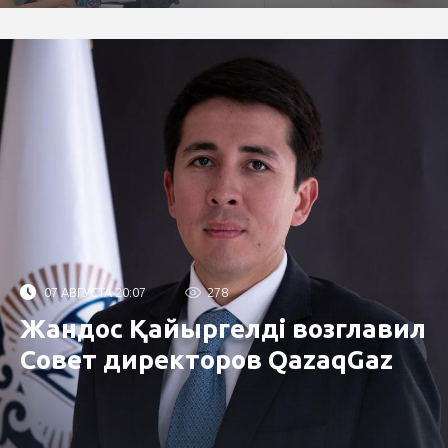
07 АВГУСТА 20:07
278
Жандос Қайыргелді возглавил
Совет директоров QazaqGaz