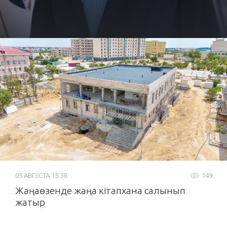
05 АВГУСТА 15:38
149
Жаңаөзенде жаңа кітапхана салынып
жатыр