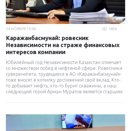
24 НОЯБРЯ 15:00
1854
Каражанбасмунай: ровесник
Независимости на страже финансовых
интересов компании
Юбилейный год Независимости Казахстан отмечает
со множеством побед в нефтяной сфере. Ровесники
суверенитета, трудящиеся в АО «Каражанбасмунай»
тоже вносят в копилку достижений свой вклад. Кто-
то добывает нефть, кто-то бурит скважины, а наш
следующий герой Арман Муратов является старшим
бухгалтером отдела учета дебиторской и
кредиторской задолженности.