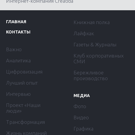
Интернет-компания Creatida
ГЛАВНАЯ
Книжная полка
КОНТАКТЫ
Лайфхак
Газеты & Журналы
Важно
Клуб корпоративных
Аналитика
СМИ
Цифровизация
Бережливое
производство
Лучший опыт
Интервью
МЕДИА
Проект «Наши
Фото
люди»
Видео
Трансформация
Графика
Жизнь компаний