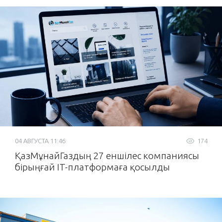
04 АВГУСТА 11:46
174
ҚазМұнайГаздың 27 еншілес компаниясы
бірыңғай IT-платформаға қосылды