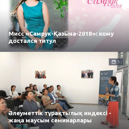
Мисс «Самрук-Қазына-2018»: кому
достался титул
5
Әлеуметтік тұрақтылық индексі -
жаңа маусым семинарлары