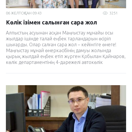
06 ЖЕЛТОҚСАН 09:43
3251
Көлік ізімен салынған сара жол
Алпыстың асуынан асқан Маңғыстау мұнайы осы
жылдар ішінде талай еңбек тарландарын өсіріп
шығарды. Олар салған сара жол – кейінгіге өнеге!
Маңғыстау мұнай өнеркәсібінің дамуы жолында
қырық жылдай еңбек етіп жүрген Қобылан Қайнаров,
көлік департаментінің 4-дәрежелі автокөлік
жүргізушісі.