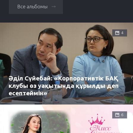
Все альбомы
4
Әділ Сүйебай: «Корпоративтік БАҚ
клубы өз уақытында құрылды деп
есептеймін»
6