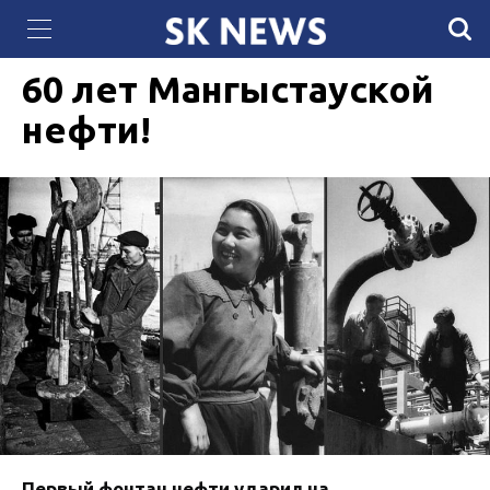
Cпециалисты АО «АлЭС» стали призерами
05 ИЮЛЯ 2021, 20:44
8225
отраслевых CTF-соревнований
60 лет Мангыстауской
нефти!
Первый фонтан нефти ударил на