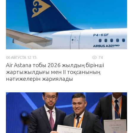
06 АВГУСТА 12:15
74
Air Astana тобы 2026 жылдың бірінші
жартыжылдығы мен II тоқсанының
нәтижелерін жариялады