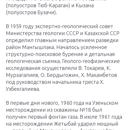
(полуостров Тюб-Караган) и Кызана
(полуостров Бузачи).
В 1959 году экспертно-геологический совет
Министерства геологии СССР и Казахской ССР
определил главным направлением разведки
район Мангышлака. Началось усиленное
структурно-поисковое бурение и детальная
геоло­гическая съемка. Геолого-геофизические
исследования осуществляли В. Токарев, К.
Мурзагалиев, О. Бердыгожин, X. Махамбетов
под руководством начальника треста X.
Узбекгалиева.
В первые дни нового, 1960 года на Узеньском
месторождении из скважины №18 был
получен первый фонтан газа. В июле 1961 года
на месторождении Жетыбай ударил мощный