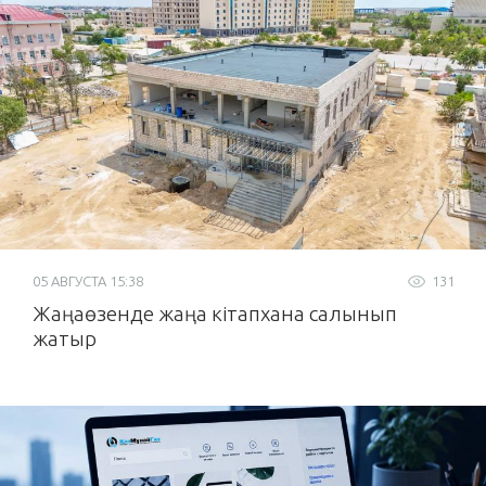
05 АВГУСТА 15:38
131
Жаңаөзенде жаңа кітапхана салынып
жатыр