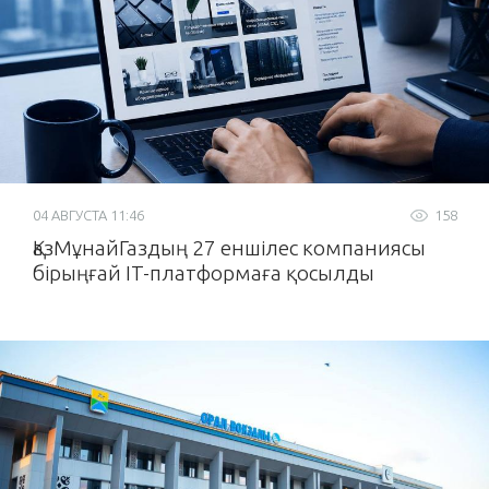
04 АВГУСТА 11:46
158
ҚазМұнайГаздың 27 еншілес компаниясы
бірыңғай IT-платформаға қосылды