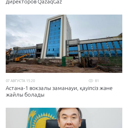
директоров QazaqGaz
07 АВГУСТА 15:20
81
Астана-1 вокзалы заманауи, қауіпсіз және
жайлы болады