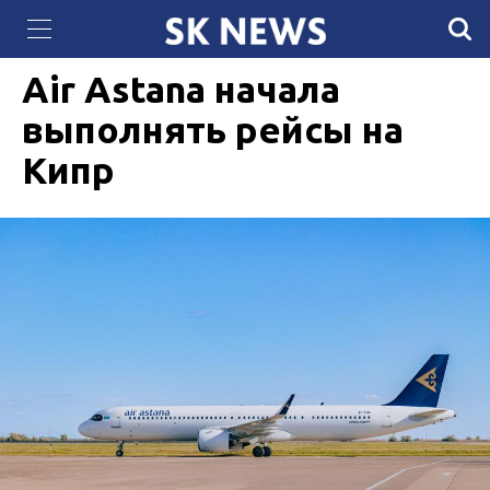
Губернатор штата Техас Грег Эбботт «объявил
04 ИЮНЯ 2026, 11:53
819
войну» Байдену
Air Astana начала
выполнять рейсы на
Кипр