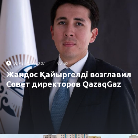
07 АВГУСТА 20:07
89
Жандос Қайыргелді возглавил
Совет директоров QazaqGaz