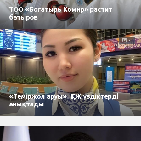
ТОО «Богатырь Комир» растит
батыров
7
«Теміржол аруы». ҚТЖ үздіктерді
анықтады