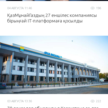
04 АВГУСТА 11:46
196
ҚазМұнайГаздың 27 еншілес компаниясы
бірыңғай IT-платформаға қосылды
03 АВГУСТА 13:36
222