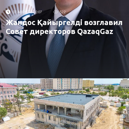
07 АВГУСТА 20:07
522
Жандос Қайыргелді возглавил
Совет директоров QazaqGaz