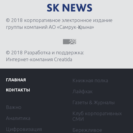
© 2018 корпоративное электронное издание
группы компаний АО «Самрук-Қазына»
© 2018 Разработка и поддержка:
Интернет-компания Creatida
ГЛАВНАЯ
Книжная полка
КОНТАКТЫ
Лайфхак
Газеты & Журналы
Важно
Клуб корпоративных
Аналитика
СМИ
Цифровизация
Бережливое