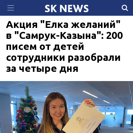
Жандос Қайыргелді возглавил Совет
27 ДЕКАБРЯ 2021, 09:00
2952
директоров QazaqGaz
Акция "Елка желаний"
в "Самрук-Казына": 200
писем от детей
сотрудники разобрали
за четыре дня