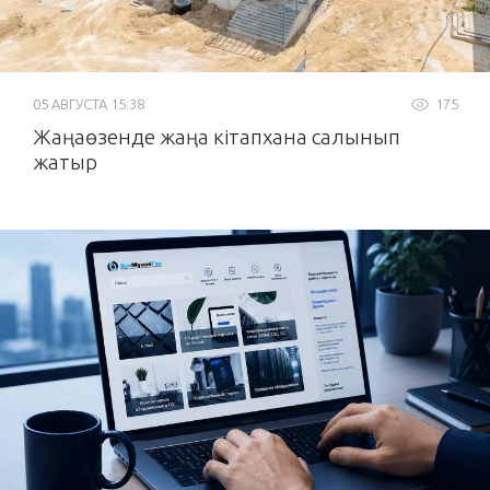
05 АВГУСТА 15:38
175
Жаңаөзенде жаңа кітапхана салынып
жатыр