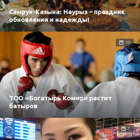
Самрук-Казына: Наурыз – праздник
обновления и надежды!
10
ТОО «Богатырь Комир» растит
батыров
7