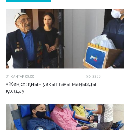
31 ҚАҢТАР 09:00
2250
«Жеңіс»: қиын уақыттағы маңызды
қолдау