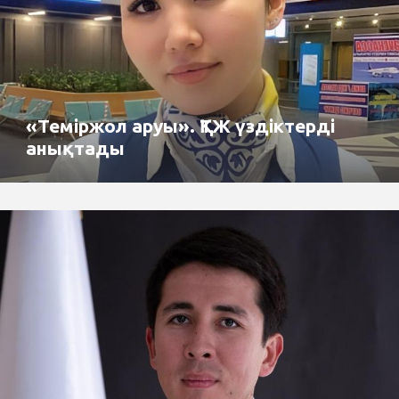
«Теміржол аруы». ҚТЖ үздіктерді
анықтады