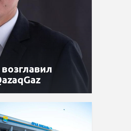
 возглавил
QazaqGaz