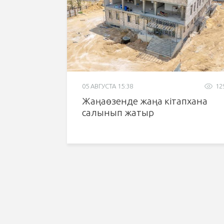
05 АВГУСТА 15:38
12
Жаңаөзенде жаңа кітапхана
салынып жатыр