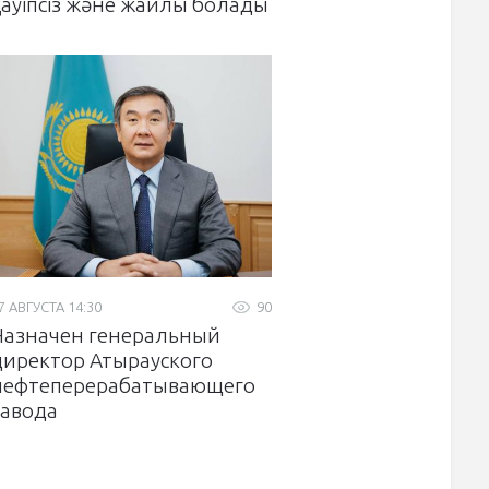
қауіпсіз және жайлы болады
7 АВГУСТА 14:30
90
Назначен генеральный
директор Атырауского
нефтеперерабатывающего
завода