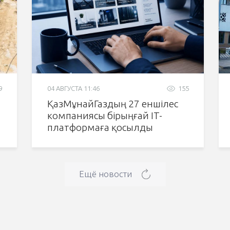
9
04 АВГУСТА 11:46
155
ҚазМұнайГаздың 27 еншілес
компаниясы бірыңғай IT-
платформаға қосылды
Ещё новости