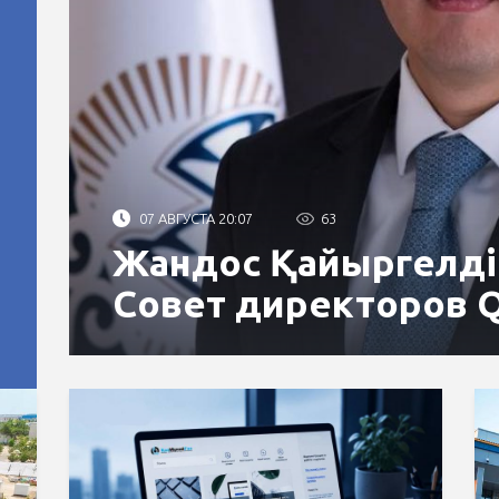
07 АВГУСТА 20:07
63
Жандос Қайыргелді
Совет директоров 