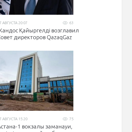
7 АВГУСТА 20:07
63
Жандос Қайыргелді возглавил
Совет директоров QazaqGaz
7 АВГУСТА 15:20
75
Астана-1 вокзалы заманауи,