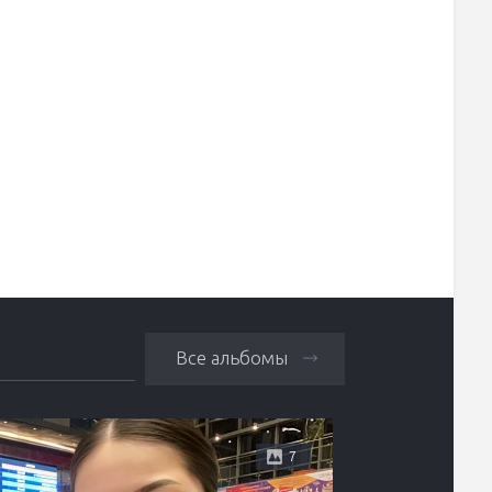
Все альбомы
7