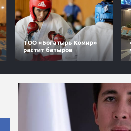
ТОО «Богатырь Комир»
растит батыров