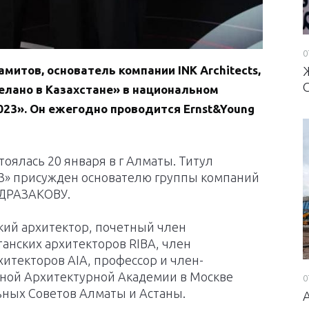
0
митов, основатель компании INK Architects,
елано в Казахстане» в национальном
23». Он ежегодно проводится Ernst&Young
оялась 20 января в г Алматы. Титул
3» присужден основателю группы компаний
АБДРАЗАКОВУ.
ский архитектор, почетный член
танских архитекторов RIBA, член
хитекторов AIA, профессор и член-
ной Архитектурной Академии в Москве
0
ьных Советов Алматы и Астаны.