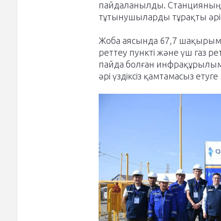
пайдаланылды. Станцияның
тұтынушыларды тұрақты әрі 
Жоба аясында 67,7 шақырым 
реттеу пункті және үш газ 
пайда болған инфрақұрылым 
әрі үздіксіз қамтамасыз етуге