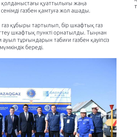
 қолданыстағы қуаттылығы жаңа
сенімді газбен қамтуға жол ашады.
газ құбыры тартылып, бір шкафтық газ
реттеу шкафтық пункті орнатылды. Тыңнан
ауыл тұрғындарын табиғи газбен қауіпсіз
 мүмкіндік береді.