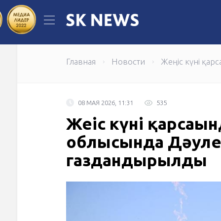
Когда инженерная идея становится
Самрук-Энерго по итогам первого п
Главная
Новости
Жеңіс күні қа
08 МАЯ 2026, 11:31
535
Жеңіс күні қарсаң
облысында Дәуле
газдандырылды