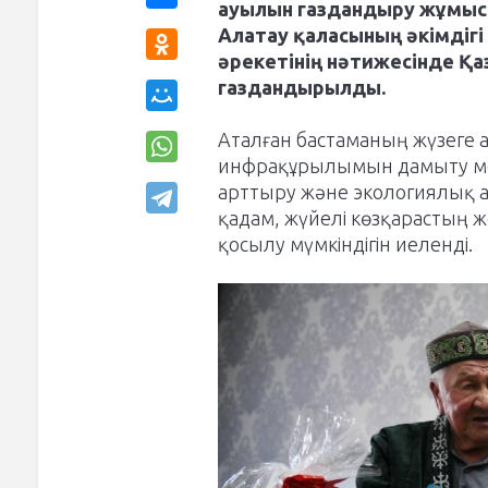
ауылын газдандыру жұмысы
Алатау қаласының әкімдігі
әрекетінің нәтижесінде Қа
газдандырылды.
Аталған бастаманың жүзеге 
инфрақұрылымын дамыту ме
арттыру және экологиялық 
қадам, жүйелі көзқарастың ж
қосылу мүмкіндігін иеленді.