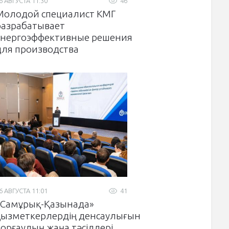
6 АВГУСТА 11:30
46
Молодой специалист КМГ
разрабатывает
энергоэффективные решения
для производства
6 АВГУСТА 11:01
41
«Самұрық-Қазынада»
қызметкерлердің денсаулығын
қорғаудың жаңа тәсілдері