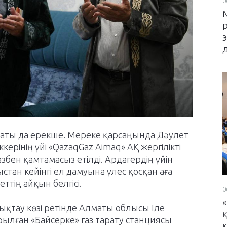
0
паты да ерекше. Мереке қарсаңында Дәулет
ерінің үйі «QazaqGaz Aimaq» АҚ жергілікті
бен қамтамасыз етілді. Ардагердің үйін
ыстан кейінгі ел дамуына үлес қосқан аға
ттің айқын белгісі.
0
дықтау көзі ретінде Алматы облысы Іле
лған «Байсерке» газ тарату станциясы