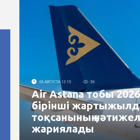
06 АВГУСТА 12:15
36
Air Astana тобы 202
бірінші жартыжылд
тоқсанының нәтижел
жариялады