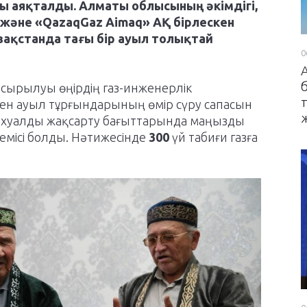
 аяқталды. Алматы облысының әкімдігі,
 және «QazaqGaz Aimaq» АҚ бірлескен
зақстанда тағы бір ауыл толықтай
0
асырылуы өңірдің газ-инженерлік
н ауыл тұрғындарының өмір сүру сапасын
ахуалды жақсарту бағыттарында маңызды
емісі болды. Нәтижесінде
300
үй табиғи газға