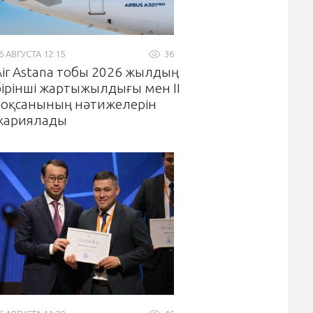
6 АВГУСТА 12:15
36
Air Astana тобы 2026 жылдың
бірінші жартыжылдығы мен II
тоқсанының нәтижелерін
жариялады