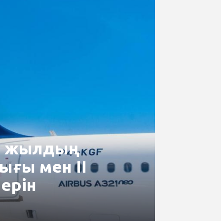
6 жылдың
ығы мен II
ерін