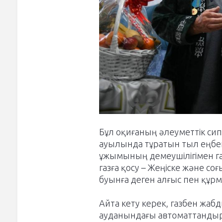
Бұл оқиғаның әлеуметтік си
ауылында тұратын тыл еңбекк
ұжымының демеушілігімен газ
газға қосу – Жеңіске және соғ
буынға деген алғыс пен құрме
Айта кету керек, газбен жаб
ауданындағы автоматтандыры