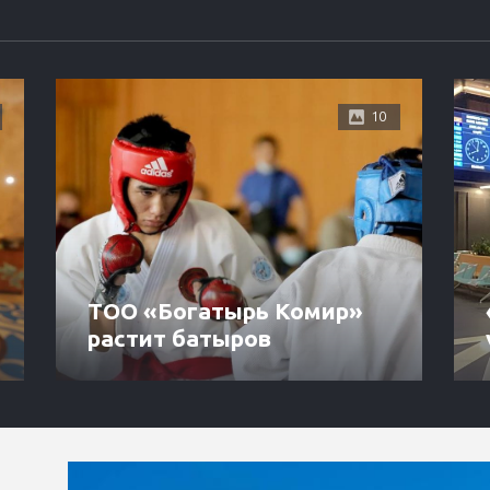
10
ТОО «Богатырь Комир»
растит батыров