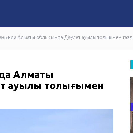
 частью большого дела
олугодия 2026 года в два раза снизил количество несча
рсаңында Алматы облысында Дәулет ауылы толығымен га
ында Алматы
т ауылы толығымен