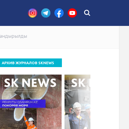
стных случаев
здандырылды
АРХИВ ЖУРНАЛОВ SKNEWS