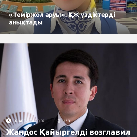
«Теміржол аруы». ҚТЖ үздіктерді
анықтады
07 АВГУСТА 20:07
138
Жандос Қайыргелді возглавил