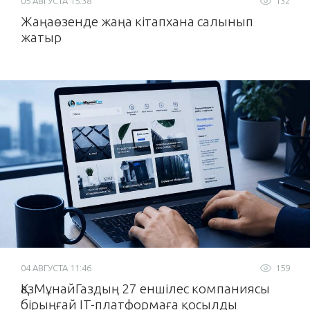
05 АВГУСТА 15:38
132
Жаңаөзенде жаңа кітапхана салынып
жатыр
04 АВГУСТА 11:46
159
ҚазМұнайГаздың 27 еншілес компаниясы
бірыңғай IT-платформаға қосылды