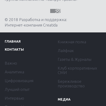
© 2018 Разработка и поддержка:
Интернет-компания Creatida
ГЛАВНАЯ
Книжная полка
КОНТАКТЫ
Лайфхак
Газеты & Журналы
Важно
Клуб корпоративных
Аналитика
СМИ
Цифровизация
Бережливое
производство
Лучший опыт
Интервью
МЕДИА