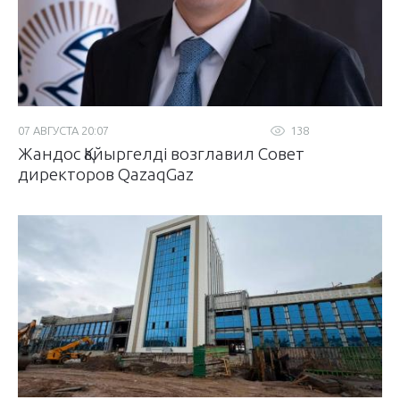
07 АВГУСТА 20:07
138
Жандос Қайыргелді возглавил Совет
директоров QazaqGaz