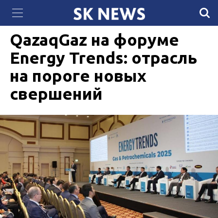
70 вокзалов обновили в Казахстане за два
11 АПРЕЛЯ 2025, 19:02
2900
месяца
QazaqGaz на форуме
Energy Trends: отрасль
на пороге новых
свершений