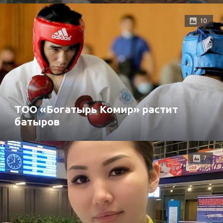
10
ТОО «Богатырь Комир» растит
батыров
7