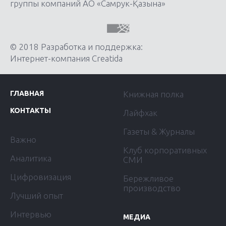
группы компаний АО «Самрук-Қазына»
© 2018 Разработка и поддержка:
Интернет-компания Creatida
ГЛАВНАЯ
Книжная полка
КОНТАКТЫ
Лайфхак
Газеты & Журналы
Важно
Клуб корпоративных
Аналитика
СМИ
Цифровизация
Бережливое
производство
Лучший опыт
Интервью
МЕДИА