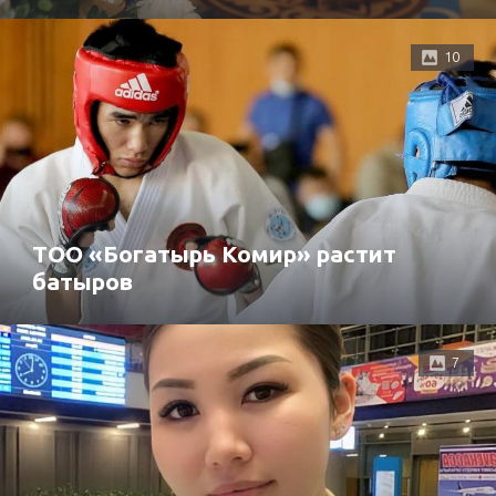
10
ТОО «Богатырь Комир» растит
батыров
7