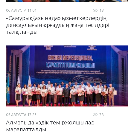
06 АВГУСТА 11:01
18
«Самұрық-Қазынада» қызметкерлердің
денсаулығын қорғаудың жаңа тәсілдері
талқыланды
05 АВГУСТА 17:23
78
Алматыда үздік теміржолшылар
марапатталды