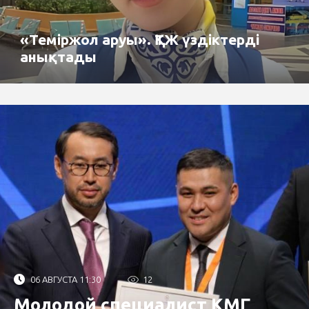
«Теміржол аруы». ҚТЖ үздіктерді
анықтады
06 АВГУСТА 11:30
12
Молодой специалист КМГ