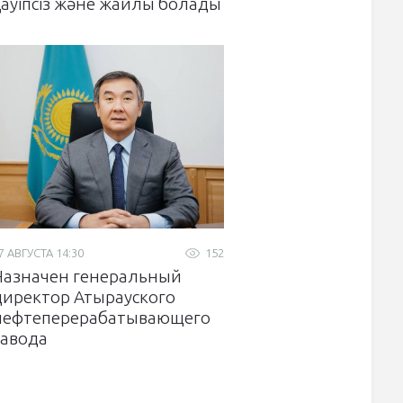
қауіпсіз және жайлы болады
7 АВГУСТА 14:30
152
Назначен генеральный
директор Атырауского
нефтеперерабатывающего
завода