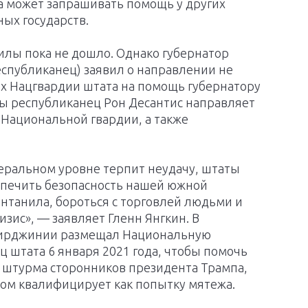
а может запрашивать помощь у других
ных государств.
илы пока не дошло. Однако губернатор
спубликанец) заявил о направлении не
х Нацгвардии штата на помощь губернатору
ды республиканец Рон Десантис направляет
 Национальной гвардии, а также
еральном уровне терпит неудачу, штаты
спечить безопасность нашей южной
ентанила, бороться с торговлей людьми и
зис», — заявляет Гленн Янгкин. В
 Вирджинии размещал Национальную
ц штата 6 января 2021 года, чтобы помочь
 штурма сторонников президента Трампа,
м квалифицирует как попытку мятежа.