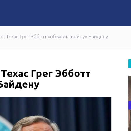
"Казпочта" обновила свое приложение
та Техас Грег Эбботт «объявил войну» Байдену
Техас Грег Эбботт
Байдену