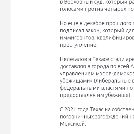
в Верховный суд, который р
голосами против четырех п
Но еще в декабре прошлого г
подписал закон, который да
иммигрантов, квалифициров
преступление.
Нелегалов в Техасе стали а
доставляя в города по всей 
управлением мэров-демокра
убежищами» (либеральные в
федеральными властями по 
предоставляя им убежище).
С 2021 года Техас на собств
пограничных заграждений н
Мексикой.