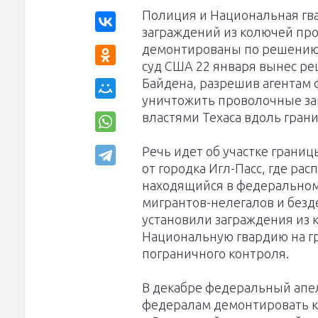
Полиция и Национальная гв
заграждений из колючей пр
демонтированы по решению 
суд США 22 января вынес р
Байдена, разрешив агентам
уничтожить проволочные за
властями Техаса вдоль гран
Речь идет об участке границ
от городка Игл-Пасс, где ра
находящийся в федеральном 
мигрантов-нелегалов и безд
установили заграждения из 
Национальную гвардию на г
пограничного контроля.
В декабре федеральный апе
федералам демонтировать 