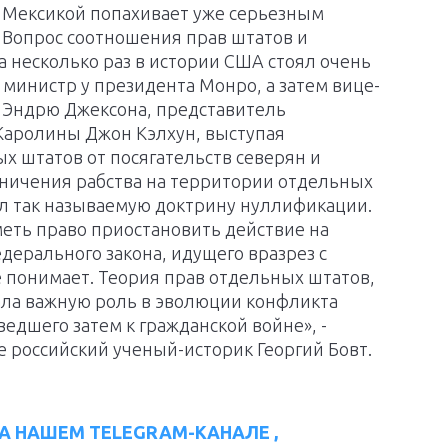
с Мексикой попахивает уже серьезным
 Вопрос соотношения прав штатов и
 несколько раз в истории США стоял очень
й министр у президента Монро, а затем вице-
 Эндрю Джексона, представитель
аролины Джон Кэлхун, выступая
 штатов от посягательств северян и
аничения рабства на территории отдельных
ул так называемую доктрину нуллификации.
меть право приостановить действие на
дерального закона, идущего вразрез с
е понимает. Теория прав отдельных штатов,
ала важную роль в эволюции конфликта
едшего затем к гражданской войне», -
 российский ученый-историк Георгий Бовт.
А НАШЕМ TELEGRAM-КАНАЛЕ ,