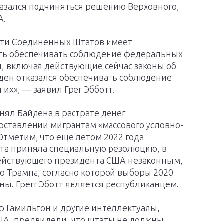
казался подчиняться решению Верховного,
А.
сти Соединенных Штатов имеет
ть обеспечивать соблюдение федеральных
, включая действующие сейчас законы об
ден отказался обеспечивать соблюдение
 их», — заявил Грег Эбботт.
нял Байдена в растрате денег
оставлении мигрантам «массового условно-
Отметим, что еще летом 2022 года
ата приняла специальную резолюцию, в
действующего президента США незаконным,
 Трампа, согласно которой выборы 2020
ы. Грегг Эботт является республиканцем.
р Гамильтон и другие интеллектуалы,
А, предвидели, что штаты не должны