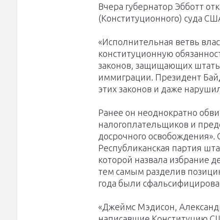
Вчера губернатор Эбботт от
(Конституционного) суда СШ
«Исполнительная ветвь вла
конституционную обязаннос
законов, защищающих штаты
иммиграции. Президент Бай
этих законов и даже нарушил
Ранее он неоднократно обви
налогоплательщиков и пред
досрочного освобождения». 
Республиканская партия шт
которой назвала избрание 
тем самым разделив позицию
года были сфальсифицирован
«Джеймс Мэдисон, Александ
написавшие Конституцию СШ