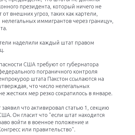
конного президента, который ничего не
 от внешних угроз, таких как картели,
нелегальных иммигрантов через границу»,
та.
атели наделили каждый штат правом
ц.
пасности США требуют от губернатора
 федерального пограничного контроля
генпрокурор штата Пакстон ссылаются на
 утверждая, что число нелегальных
е жестких мер резко сократилось в январе.
т заявил что активировал статью 1, секцию
США. Он гласит что "если штат находится
аво войти в военное положение и
Конгресс или правительство".