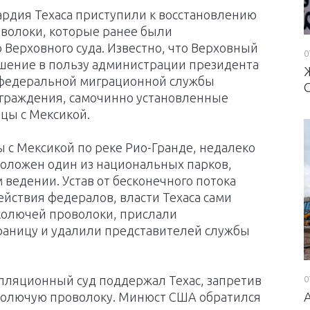
ардия Техаса приступили к восстановлению
оволоки, которые ранее были
Верховного суда. Известно, что Верховный
0
ешение в пользу администрации президента
 федеральной миграционной службы
граждения, самочинно установленные
ицы с Мексикой.
ы с Мексикой по реке Рио-Гранде, недалеко
сположен один из национальных парков,
ведении. Устав от бесконечного потока
ействия федералов, власти Техаса сами
колючей проволоки, прислали
раницу и удалили представителей службы
лляционный суд поддержал Техас, запретив
0
колючую проволоку. Минюст США обратился