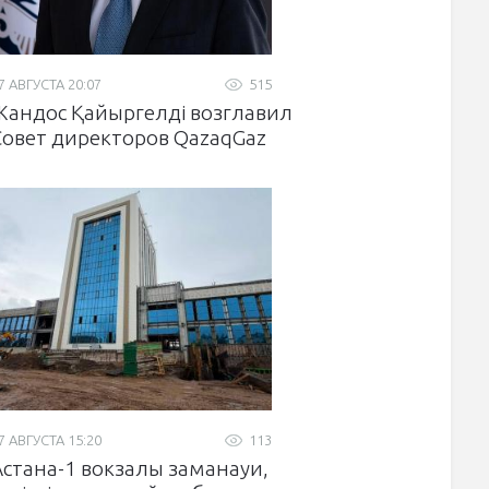
7 АВГУСТА 20:07
515
Жандос Қайыргелді возглавил
Совет директоров QazaqGaz
7 АВГУСТА 15:20
113
Астана-1 вокзалы заманауи,