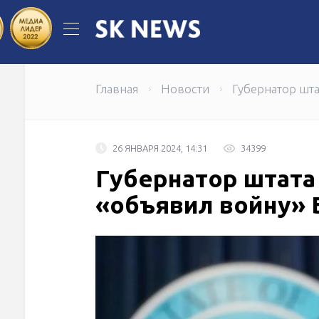
КазТрансОйл: новое назначение
Главная
Новости
Губернатор шта
26 ЯНВАРЯ 2024, 14:31
34399
Губернатор штата 
«объявил войну» 