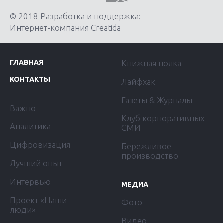
© 2018 Разработка и поддержка:
Интернет-компания Creatida
ГЛАВНАЯ
Книжная полка
КОНТАКТЫ
Лайфхак
Газеты & Журналы
Важно
Клуб корпоративных
Аналитика
СМИ
Цифровизация
Бережливое
производство
Лучший опыт
Интервью
МЕДИА
Проект «Наши
Фото
люди»
Видео