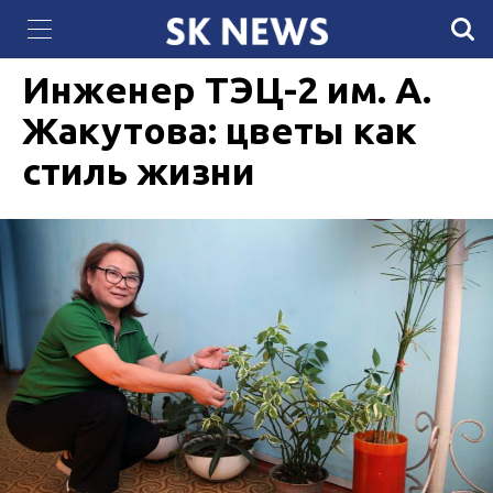
«Самұрық-Энерго» салып жатқан күн электр
31 ОКТЯБРЯ 2024, 13:08
1275
станциясында фотоэлектрлік панельдер орнатыла
бастады
Инженер ТЭЦ-2 им. А.
Жакутова: цветы как
стиль жизни