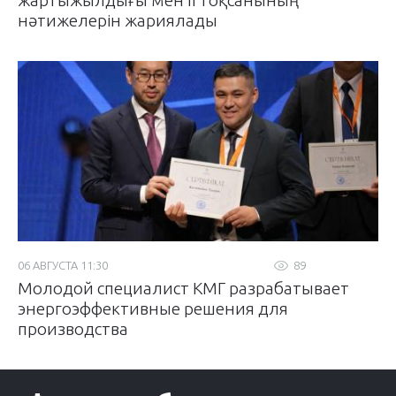
жартыжылдығы мен II тоқсанының
нәтижелерін жариялады
06 АВГУСТА 11:30
89
Молодой специалист КМГ разрабатывает
энергоэффективные решения для
производства