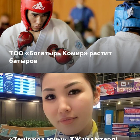
ТОО «Богатырь Комир» растит
батыров
7
«Теміржол аруы». ҚТЖ үздіктерді