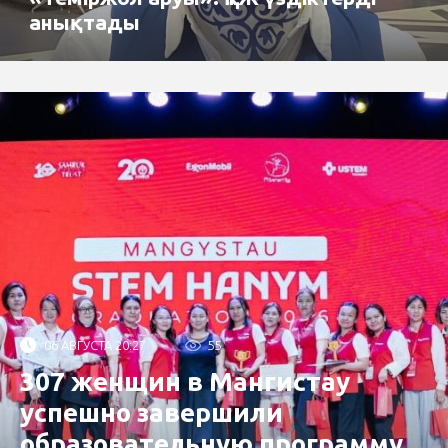
анықтады
06 АВГУСТА 20:27
55
307 женщин в Мангистау
успешно завершили
образовательную программу