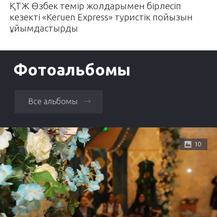
ҚТЖ Өзбек темір жолдарымен бірлесіп
кезекті «Keruen Express» туристік пойызын
ұйымдастырды
Фотоальбомы
Все альбомы
10