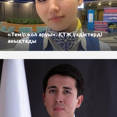
«Теміржол аруы». ҚТЖ үздіктерді
анықтады