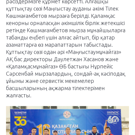
рәсіздерімізге құрмет көрсетті. Алғашқы
құттықтау сөзі Маңғыстау ауданы әкімі Тілек
Көшмағамбетов мырзаға берілді. Қаламқас
кенорны орналасқан әкімшілік бірлік жетекшісі
ретінде Көшмағамбетов мырза мұнайшыларға
табанды еңбегі үшін алғас айтып, бір қатар
азаматтарға өз марапаттарын табыстады.
Құттықтау сөзі одан әрі «Маңғыстаумұнайгаз»
АҚ бас директоры Дәулетжан Хасанов және
«Қаламқасмұнайгаз» ӨБ бастығы Нұрпейіс
Сәрсенбай мырзалардың, сондай-ақ кәсіподақ
ұйымы және сервистік мекемелер
басшыларының ақжарма тілектерімен
жалғасты.