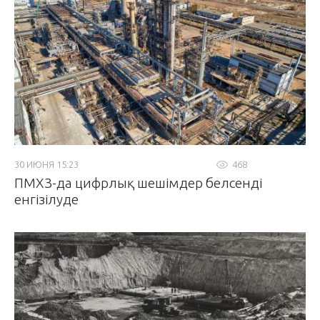
30 ИЮНЯ 15:23
468
ПМХЗ-да цифрлық шешімдер белсенді
енгізілуде