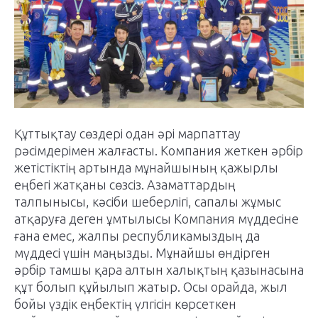
Құттықтау сөздері одан әрі марпаттау
рәсімдерімен жалғасты. Компания жеткен әрбір
жетістіктің артында мұнайшының қажырлы
еңбегі жатқаны сөзсіз. Азаматтардың
талпынысы, кәсіби шеберлігі, сапалы жұмыс
атқаруға деген ұмтылысы Компания мүддесіне
ғана емес, жалпы республикамыздың да
мүддесі үшін маңызды. Мұнайшы өндірген
әрбір тамшы қара алтын халықтың қазынасына
құт болып құйылып жатыр. Осы орайда, жыл
бойы үздік еңбектің үлгісін көрсеткен