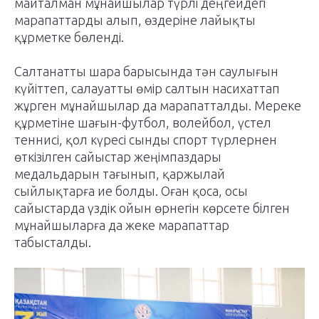
майталман мұнайшылар түрлі деңгейдегі
марапаттарды алып, өздеріне лайықты
құрметке бөленді.
Салтанатты шара барысында тән саулығын
күйіттеп, салауатты өмір салтын насихаттап
жұрген мұнайшылар да марапатталды. Мереке
құрметіне шағын-футбол, волейбол, үстел
теннисі, қол күресі сынды спорт түрлернен
өткізілген сайыстар жеңімпаздары
медальдарын тағынып, қаржылай
сыйлықтарға ие болды. Оған қоса, осы
сайыстарда үздік ойын өрнегін көрсете білген
мұнайшыларға да жеке марапаттар
табысталды.