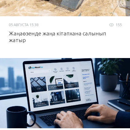
05 АВГУСТА 15:38
155
Жаңаөзенде жаңа кітапхана салынып
жатыр