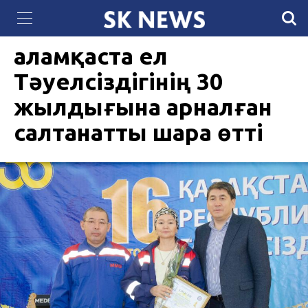
307 женщин в Мангистау успешно завершили
14 ЖЕЛТОҚСАН 2021, 15:25
4428
образовательную программу от «Самрук-Қазына»
Қаламқаста ел
Тәуелсіздігінің 30
жылдығына арналған
салтанатты шара өтті