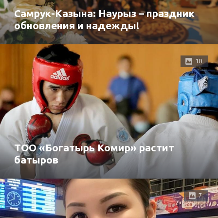
Самрук-Казына: Наурыз – праздник
обновления и надежды!
10
ТОО «Богатырь Комир» растит
батыров
7