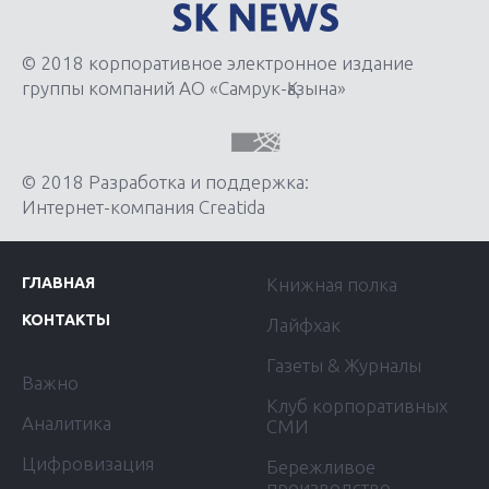
© 2018 корпоративное электронное издание
группы компаний АО «Самрук-Қазына»
© 2018 Разработка и поддержка:
Интернет-компания Creatida
ГЛАВНАЯ
Книжная полка
КОНТАКТЫ
Лайфхак
Газеты & Журналы
Важно
Клуб корпоративных
Аналитика
СМИ
Цифровизация
Бережливое
производство