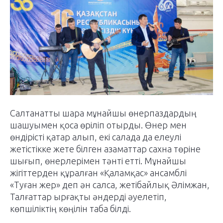
Салтанатты шара мұнайшы өнерпаздардың
шашуымен қоса өріліп отырды. Өнер мен
өндірісті қатар алып, екі салада да елеулі
жетістікке жете білген азаматтар сахна төріне
шығып, өнерлерімен тәнті етті. Мұнайшы
жігіттерден құралған «Қаламқас» ансамблі
«Туған жер» деп ән салса, жетібайлық Әлімжан,
Талғаттар ырғақты әндерді әуелетіп,
көпшіліктің көңілін таба білді.