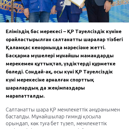
Еліміздің бас мерекесі – ҚР Тәуелсіздік күніне
орайластырылған салтанатты шаралар тізбегі
Қаламқас кенорнында мәресіәне жетті.
Басқарма мүшелері мұнайшы мамандарды
мерекемен құттықтап, үздіктерді құрметке
бөледі. Сондай-ақ, осы күні ҚР Тәуелсіздік
күні мерекесіне арналған спорттық
шаралардың да жеңімпаздары
марапатталды.
Салтанатты шара ҚР мемлекеттік әнұранымен
басталды. Мұнайшылар гимнді қосыла
орындап, көк туға бет түзеп, мемлекеттік