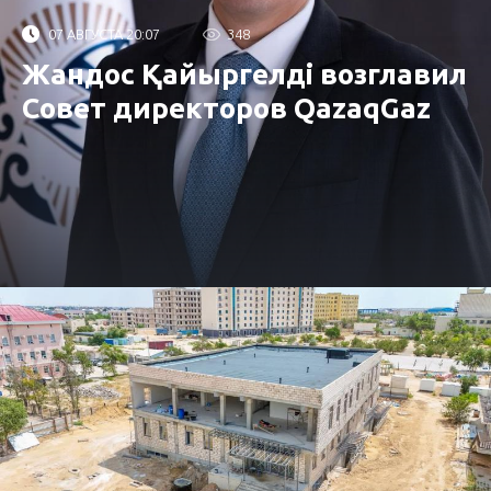
07 АВГУСТА 20:07
348
Жандос Қайыргелді возглавил
Совет директоров QazaqGaz