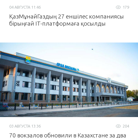
04 АВГУСТА 11:46
179
ҚазМұнайГаздың 27 еншілес компаниясы
бірыңғай IT-платформаға қосылды
03 АВГУСТА 13:36
204
70 вокзалов обновили в Казахстане за два