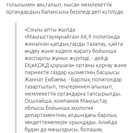
толығымен аяқталып, нысан мемлекеттік
органдардың балансына беріледі деп күтілуде.
«Соңғы алты жылда
«Маңғыстаумұнайгаз» АҚ 9 полигонда
жиналған қалдықтарды тазалау, қайта
өңдеу және кәдеге жарату бойынша
жоспарлы жұмыс жүргізді, - дейді
ЕҚжҚОҚД қоршаған ортаны қорғау және
парниктік газдар қызметінің басшысы
Жаннат Екібаева. - Барлық полигондар
тазартылып, теңгерімнен алынып,
мемлекеттік органдарға тапсырылды.
Осылайша, компания Маңғыстау
облысы бойынша экология
департаментінің алдындағы барлық
міндеттемелерін орындады. Алайда
бұдан да маңыздысы, болашақ