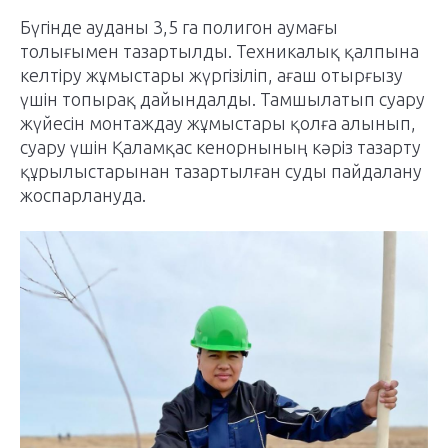
Бүгінде ауданы 3,5 га полигон аумағы
толығымен тазартылды. Техникалық қалпына
келтіру жұмыстары жүргізіліп, ағаш отырғызу
үшін топырақ дайындалды. Тамшылатып суару
жүйесін монтаждау жұмыстары қолға алынып,
суару үшін Қаламқас кенорнының кәріз тазарту
құрылыстарынан тазартылған суды пайдалану
жоспарлануда.