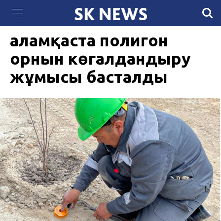
QazCloud расширил мощности дата-центра
11 СӘУІР 2023, 10:25
1934
для задач искусственного интеллекта
Қаламқаста полигон
орнын көгалдандыру
жұмысы басталды