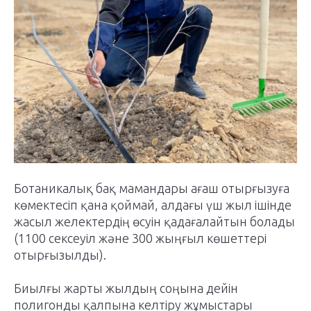
Ботаникалық бақ мамандары ағаш отырғызуға
көмектесіп қана қоймай, алдағы үш жыл ішінде
жасыл желектердің өсуін қадағалайтын болады
(1100 сексеуіл және 300 жыңғыл көшеттері
отырғызылды).
Биылғы жарты жылдың соңына дейін
полигонды қалпына келтіру жұмыстары