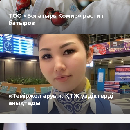
ТОО «Богатырь Комир» растит
батыров
7
«Теміржол аруы». ҚТЖ үздіктерді
анықтады