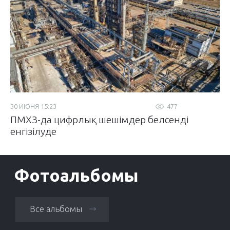
30 ИЮНЯ 15:23
477
ПМХЗ-да цифрлық шешімдер белсенді
енгізілуде
Фотоальбомы
Все альбомы