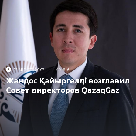
07 АВГУСТА 20:07
816
Жандос Қайыргелді возглавил
Совет директоров QazaqGaz