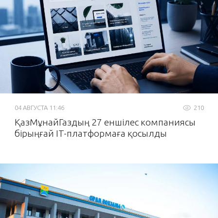
04 АВГУСТА 11:46
210
ҚазМұнайГаздың 27 еншілес компаниясы
бірыңғай IT-платформаға қосылды