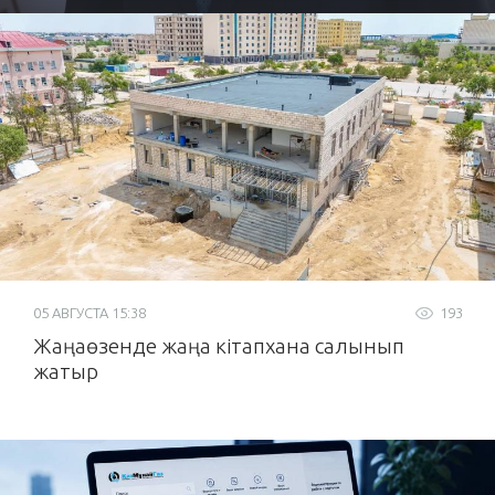
05 АВГУСТА 15:38
193
Жаңаөзенде жаңа кітапхана салынып
жатыр