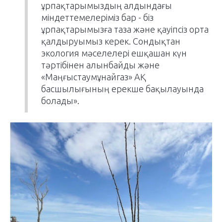
ұрпақтарымыздың алдындағы
міндеттемелеріміз бар - біз
ұрпақтарымызға таза және қауіпсіз орта
қалдыруымыз керек. Сондықтан
экология мәселелері ешқашан күн
тәртібінен алынбайды және
«Маңғыстаумұнайгаз» АҚ
басшылығының ерекше бақылауында
болады».