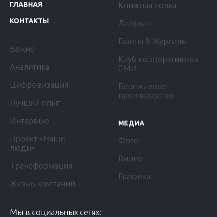
ГЛАВНАЯ
Книжная полка
КОНТАКТЫ
Лайфхак
Газеты & Журналы
Важно
Клуб корпоративных
Аналитика
СМИ
Цифровизация
Бережливое
производство
Лучший опыт
Интервью
МЕДИА
Проект «Наши
Фото
люди»
Видео
Трансформация
Графика
Жизнь компаний
Мы в социальных сетях: