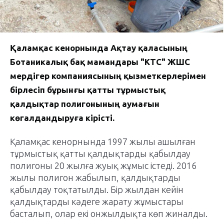
Қаламқас кенорнында Ақтау қаласының
Ботаникалық бақ мамандары "КТС" ЖШС
мердігер компаниясының қызметкерлерімен
бірлесіп бұрынғы қатты тұрмыстық
қалдықтар полигонының аумағын
көгалдандыруға кірісті.
Қаламқас кенорнында 1997 жылы ашылған
тұрмыстық қатты қалдықтарды қабылдау
полигоны 20 жылға жуық жұмыс істеді. 2016
жылы полигон жабылып, қалдықтарды
қабылдау тоқтатылды. Бір жылдан кейін
қалдықтарды кәдеге жарату жұмыстары
басталып, олар екі онжылдықта көп жиналды.