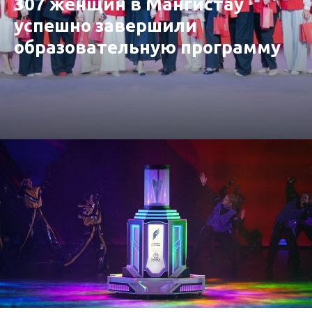
307 женщин в Мангистау
успешно завершили
образовательную программу
от «Самрук-Қазына»