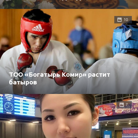
10
ТОО «Богатырь Комир» растит
батыров
7