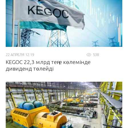
22 АПРЕЛЯ 12:19
538
KEGOC 22,3 млрд теңге көлемінде
дивиденд төлейді