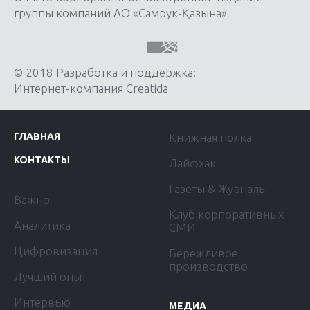
группы компаний АО «Самрук-Қазына»
© 2018 Разработка и поддержка:
Интернет-компания Creatida
ГЛАВНАЯ
Книжная полка
КОНТАКТЫ
Лайфхак
Газеты & Журналы
Важно
Клуб корпоративных
Аналитика
СМИ
Цифровизация
Бережливое
производство
Лучший опыт
Интервью
МЕДИА