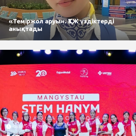
«Теміржол аруы». ҚТЖ үздіктерді
анықтады
06 АВГУСТА 20:27
80