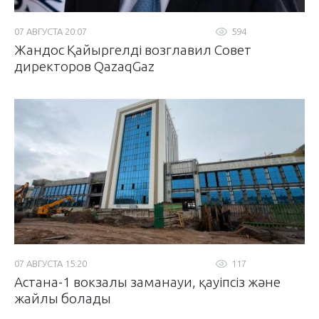
07 АВГУСТА 20:07
594
Жандос Қайыргелді возглавил Совет
директоров QazaqGaz
07 АВГУСТА 15:20
117
Астана-1 вокзалы заманауи, қауіпсіз және
жайлы болады