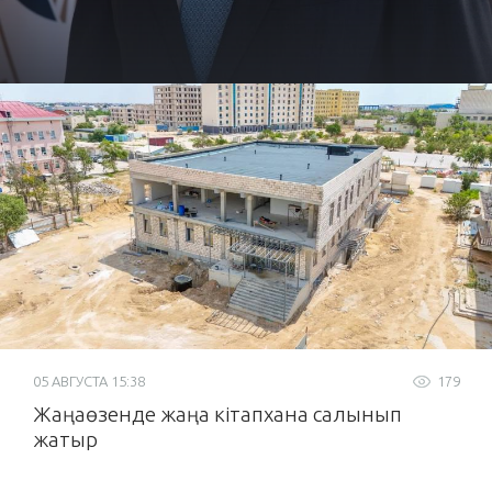
05 АВГУСТА 15:38
179
Жаңаөзенде жаңа кітапхана салынып
жатыр