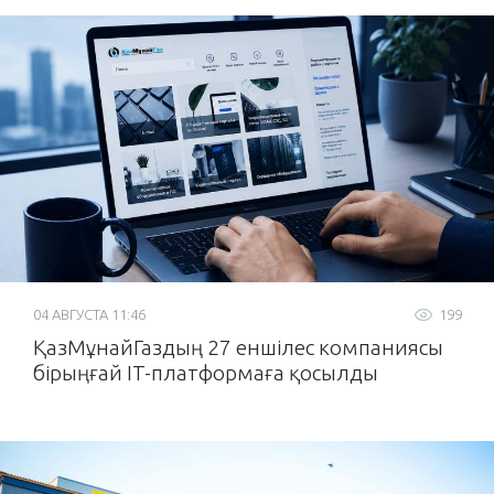
04 АВГУСТА 11:46
199
ҚазМұнайГаздың 27 еншілес компаниясы
бірыңғай IT-платформаға қосылды