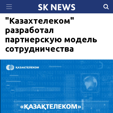
QazCloud расширил мощности дата-центра
24 ИЮНЯ 2021, 10:55
4387
КАНАТ ЕРДАУЛЕТОВ
для задач искусственного интеллекта
"Казахтелеком"
разработал
партнерскую модель
сотрудничества