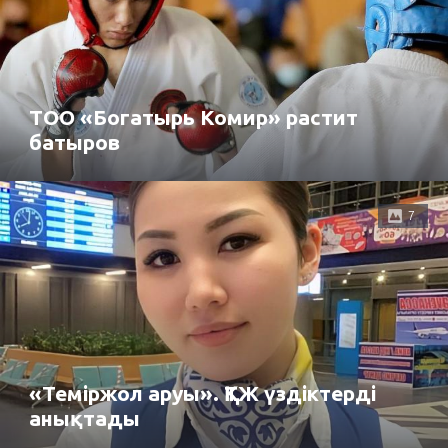
ТОО «Богатырь Комир» растит
батыров
7
«Теміржол аруы». ҚТЖ үздіктерді
анықтады