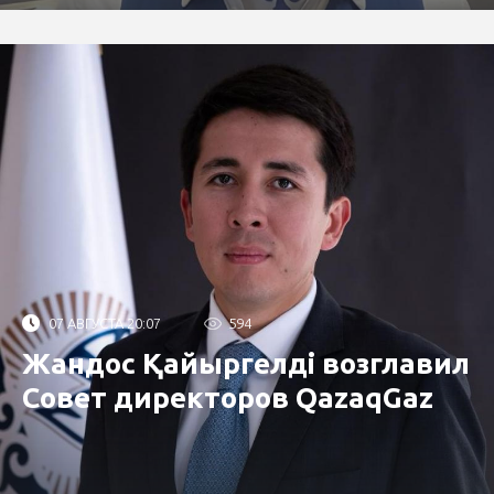
07 АВГУСТА 20:07
594
Жандос Қайыргелді возглавил
Совет директоров QazaqGaz