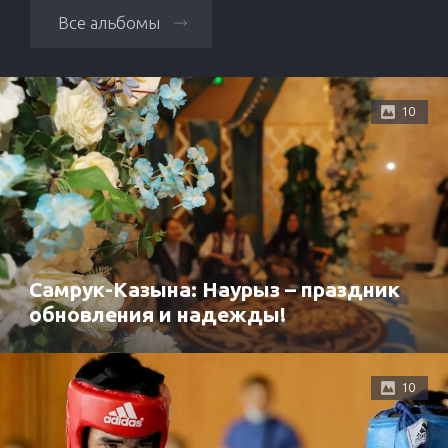
Все альбомы
10
Самрук-Казына: Наурыз – праздник
обновления и надежды!
10