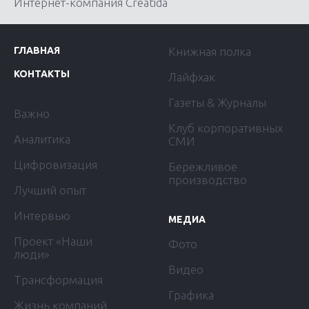
Интернет-компания Creatida
ГЛАВНАЯ
Книжная полка
КОНТАКТЫ
Лайфхак
Газеты & Журналы
Важно
Клуб корпоративных
Аналитика
СМИ
Цифровизация
Бережливое
производство
Лучший опыт
Интервью
МЕДИА
Проект «Наши
Фото
люди»
Видео
Трансформация
Графика
Жизнь компаний