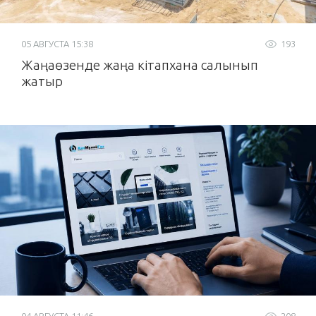
05 АВГУСТА 15:38
193
Жаңаөзенде жаңа кітапхана салынып
жатыр