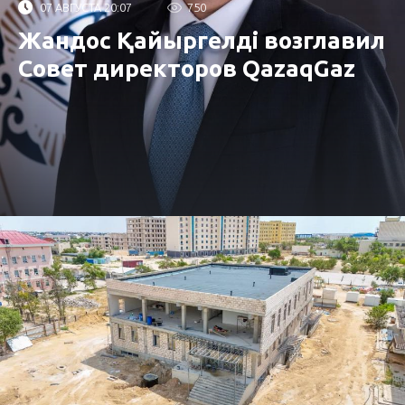
07 АВГУСТА 20:07
750
Жандос Қайыргелді возглавил
Совет директоров QazaqGaz