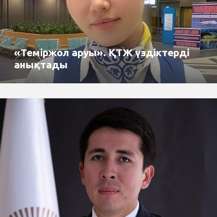
«Теміржол аруы». ҚТЖ үздіктерді
анықтады