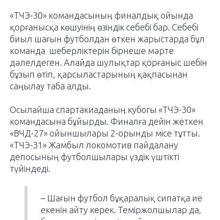
«ТЧЭ-30» командасының финалдық ойында
қорғанысқа көшуінің өзіндік себебі бар. Себебі
биыл шағын футболдан өткен жарыстарда бұл
команда шеберліктерін бірнеше мәрте
дәлелдеген. Алайда шулықтар қорғаныс шебін
бұзып өтіп, қарсыластарының қақпасынан
саңылау таба алды.
Осылайша спартакиаданың кубогы «ТЧЭ-30»
командасына бұйырды. Финалға дейін жеткен
«ВЧД-27» ойыншылары 2-орынды місе тұтты.
«ТЧЭ-31» Жамбыл локомотив пайдалану
депосының футболшылары үздік үштікті
түйіндеді.
– Шағын футбол бұқаралық сипатқа ие
екенін айту керек. Теміржолшылар да,