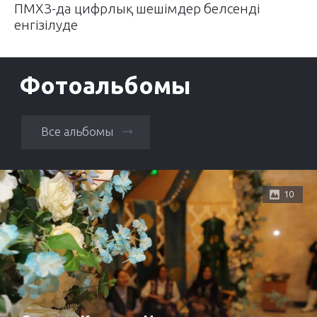
ПМХЗ-да цифрлық шешімдер белсенді
енгізілуде
Фотоальбомы
Все альбомы
10