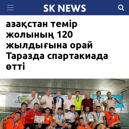
QazCloud расширил мощности дата-центра
23 ШІЛДЕ 2024, 10:57
914
для задач искусственного интеллекта
Қазақстан темір
жолының 120
жылдығына орай
Таразда спартакиада
өтті