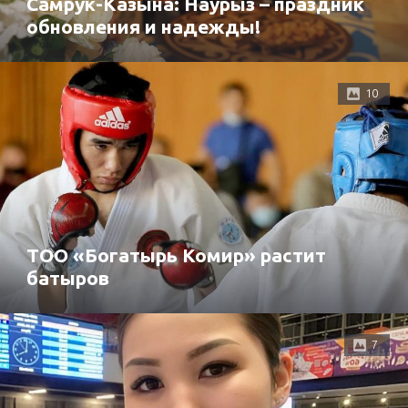
Самрук-Казына: Наурыз – праздник
обновления и надежды!
10
ТОО «Богатырь Комир» растит
батыров
7