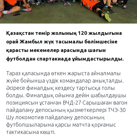
Қазақстан темір жолының 120 жылдығына
орай Жамбыл жүк тасымалы бөлімшесіне
қарасты мекемелер арасында шағын
футболдан спартакиада ұйымдастырылды.
Тараз қаласында өткен жарыста айналмалы
жүйе бойынша үздік командалар анықталды.
Әсіресе финалдық кездесу тартысқа толы
болды. Финалдық ойынға дейін шабылдаушы
позициясын ұстанған ВЧД-27 Сарышаған вагон
пайдалану депосының қызметкерлері ТЧЭ-30
Шу локомотив пайдалану депосының
футболшыларына қарсы матчта қорғаныс
тактикасына көшті.