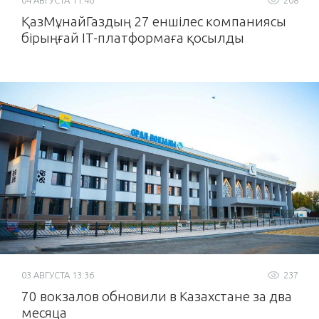
04 АВГУСТА 11:46
208
ҚазМұнайГаздың 27 еншілес компаниясы
бірыңғай IT-платформаға қосылды
03 АВГУСТА 13:36
237
70 вокзалов обновили в Казахстане за два
месяца