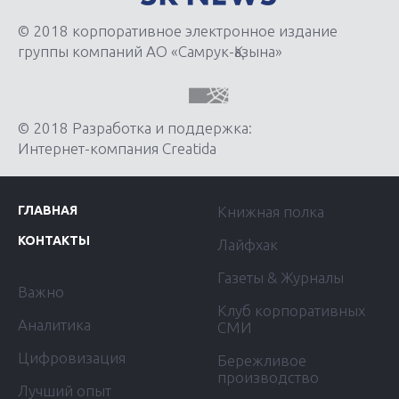
© 2018 корпоративное электронное издание
группы компаний АО «Самрук-Қазына»
© 2018 Разработка и поддержка:
Интернет-компания Creatida
ГЛАВНАЯ
Книжная полка
КОНТАКТЫ
Лайфхак
Газеты & Журналы
Важно
Клуб корпоративных
Аналитика
СМИ
Цифровизация
Бережливое
производство
Лучший опыт