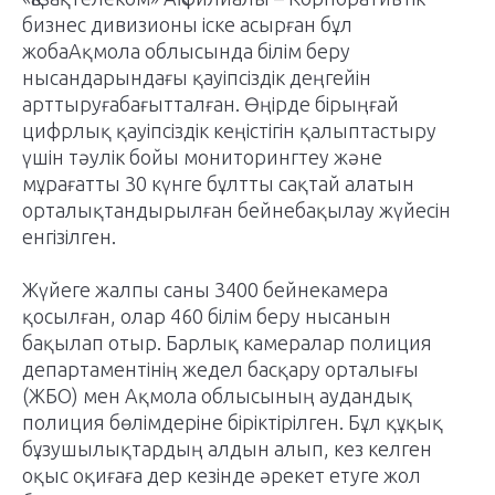
бизнес дивизионы іске асырған бұл
жобаАқмола облысында білім беру
нысандарындағы қауіпсіздік деңгейін
арттыруғабағытталған. Өңірде бірыңғай
цифрлық қауіпсіздік кеңістігін қалыптастыру
үшін тәулік бойы мониторингтеу және
мұрағатты 30 күнге бұлтты сақтай алатын
орталықтандырылған бейнебақылау жүйесін
енгізілген.
Жүйеге жалпы саны 3400 бейнекамера
қосылған, олар 460 білім беру нысанын
бақылап отыр. Барлық камералар полиция
департаментінің жедел басқару орталығы
(ЖБО) мен Ақмола облысының аудандық
полиция бөлімдеріне біріктірілген. Бұл құқық
бұзушылықтардың алдын алып, кез келген
оқыс оқиғаға дер кезінде әрекет етуге жол