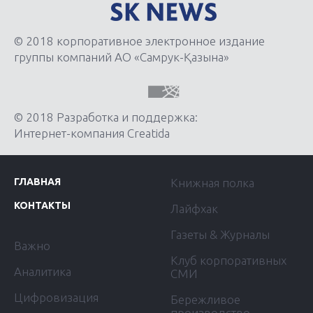
© 2018 корпоративное электронное издание
группы компаний АО «Самрук-Қазына»
© 2018 Разработка и поддержка:
Интернет-компания Creatida
ГЛАВНАЯ
Книжная полка
КОНТАКТЫ
Лайфхак
Газеты & Журналы
Важно
Клуб корпоративных
Аналитика
СМИ
Цифровизация
Бережливое
производство