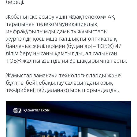
береді.
Жобаны іске асыру үшін «Қазақтелеком» АҚ
тарапынан телекоммуникациялық
инфрақұрылымды дамыту жұмыстары
жүргізілді, қосымша талшықты-оптикалық
байланыс желілерімен (бұдан әрі – ТОБЖ) 47
білім беру нысаны қамтылды, ал салынған
ТОБЖ жалпы ұзындығы 30 шақырымнан асты.
Жұмыстар заманауи технологияларды және
бұлтты бейнебақылау саласындағы озық
тәжірибені пайдалана отырып орындалды.