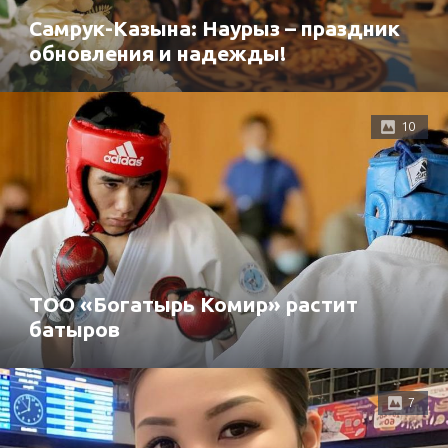
Самрук-Казына: Наурыз – праздник
обновления и надежды!
10
ТОО «Богатырь Комир» растит
батыров
7