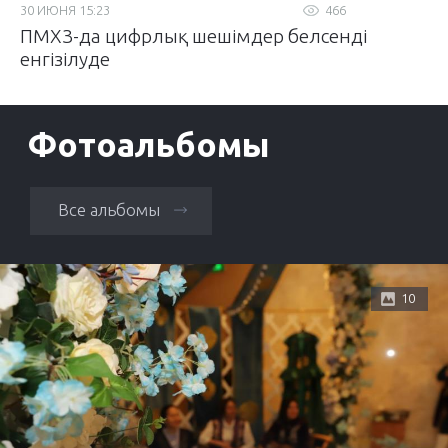
30 ИЮНЯ 15:23
466
ПМХЗ-да цифрлық шешімдер белсенді
енгізілуде
Фотоальбомы
Все альбомы
10