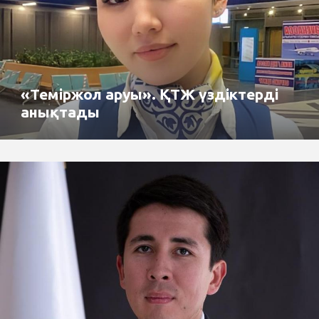
«Теміржол аруы». ҚТЖ үздіктерді
анықтады