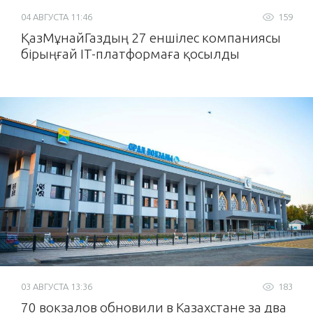
04 АВГУСТА 11:46
159
ҚазМұнайГаздың 27 еншілес компаниясы
бірыңғай IT-платформаға қосылды
03 АВГУСТА 13:36
183
70 вокзалов обновили в Казахстане за два