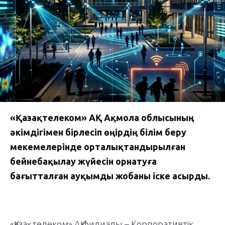
«Қазақтелеком» АҚ Ақмола облысының
әкімдігімен бірлесіп өңірдің білім беру
мекемелерінде орталықтандырылған
бейнебақылау жүйесін орнатуға
бағытталған ауқымды жобаны іске асырды.
«Қазақтелеком» АҚ филиалы – Корпоративтік