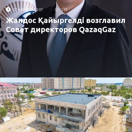
07 АВГУСТА 20:07
139
Жандос Қайыргелді возглавил
Совет директоров QazaqGaz