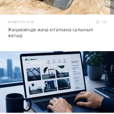
05 АВГУСТА 15:38
132
Жаңаөзенде жаңа кітапхана салынып
жатыр