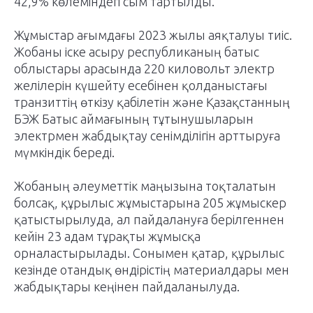
42,9% көлеміндегі сым тартылды.
Жұмыстар ағымдағы 2023 жылы аяқталуы тиіс.
Жобаны іске асыру республиканың батыс
облыстары арасында 220 киловольт электр
желілерін күшейту есебінен қолданыстағы
транзиттің өткізу қабілетін және Қазақстанның
БЭЖ Батыс аймағының тұтынушыларын
электрмен жабдықтау сенімділігін арттыруға
мүмкіндік береді.
Жобаның әлеуметтік маңызына тоқталатын
болсақ, құрылыс жұмыстарына 205 жұмыскер
қатыстырылуда, ал пайдалануға берілгеннен
кейін 23 адам тұрақты жұмысқа
орналастырылады. Сонымен қатар, құрылыс
кезінде отандық өндірістің материалдары мен
жабдықтары кеңінен пайдаланылуда.