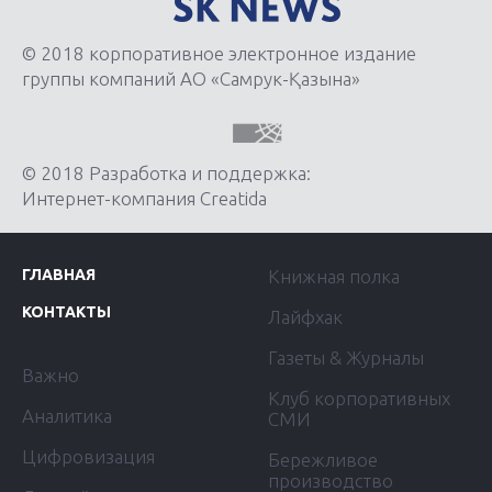
© 2018 корпоративное электронное издание
группы компаний АО «Самрук-Қазына»
© 2018 Разработка и поддержка:
Интернет-компания Creatida
ГЛАВНАЯ
Книжная полка
КОНТАКТЫ
Лайфхак
Газеты & Журналы
Важно
Клуб корпоративных
Аналитика
СМИ
Цифровизация
Бережливое
производство