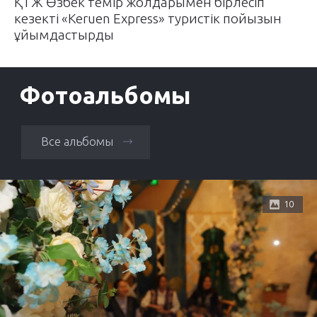
ҚТЖ Өзбек темір жолдарымен бірлесіп
кезекті «Keruen Express» туристік пойызын
ұйымдастырды
Фотоальбомы
Все альбомы
10