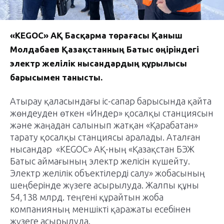
«KEGOC» АҚ Басқарма төрағасы Қаныш
Молдабаев Қазақстанның Батыс өңіріндегі
электр желілік нысандардың құрылысы
барысымен танысты.
Атырау қаласындағы іс-сапар барысында қайта
жөндеуден өткен «Индер» қосалқы станциясын
және жаңадан салынып жатқан «Қарабатан»
тарату қосалқы станциясы аралады. Аталған
нысандар «KEGOC» АҚ-ның «Қазақстан БЭЖ
Батыс аймағының электр желісін күшейту.
Электр желілік объектілерді салу» жобасының
шеңберінде жүзеге асырылуда. Жалпы құны
54,138 млрд. теңгені құрайтын жоба
компанияның меншікті қаражаты есебінен
жүзеге асырылуда.