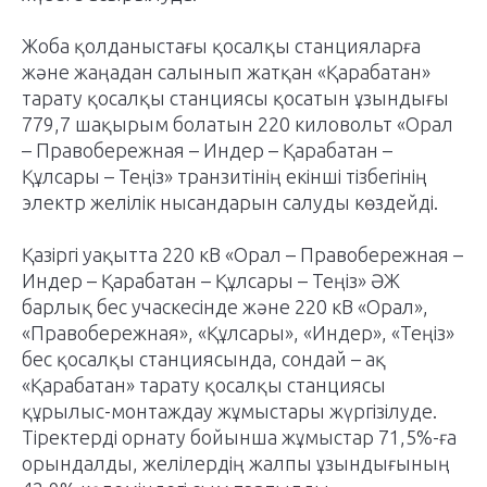
Жоба қолданыстағы қосалқы станцияларға
және жаңадан салынып жатқан «Қарабатан»
тарату қосалқы станциясы қосатын ұзындығы
779,7 шақырым болатын 220 киловольт «Орал
– Правобережная – Индер – Қарабатан –
Құлсары – Теңіз» транзитінің екінші тізбегінің
электр желілік нысандарын салуды көздейді.
Қазіргі уақытта 220 кВ «Орал – Правобережная –
Индер – Қарабатан – Құлсары – Теңіз» ӘЖ
барлық бес учаскесінде және 220 кВ «Орал»,
«Правобережная», «Құлсары», «Индер», «Теңіз»
бес қосалқы станциясында, сондай – ақ
«Қарабатан» тарату қосалқы станциясы
құрылыс-монтаждау жұмыстары жүргізілуде.
Тіректерді орнату бойынша жұмыстар 71,5%-ға
орындалды, желілердің жалпы ұзындығының