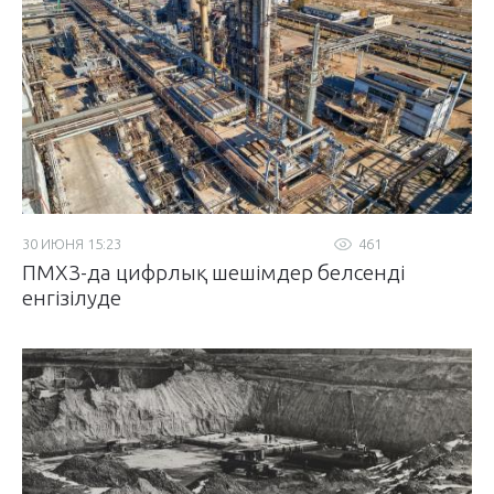
30 ИЮНЯ 15:23
461
ПМХЗ-да цифрлық шешімдер белсенді
енгізілуде