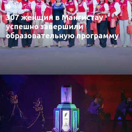
06 АВГУСТА 20:27
59
307 женщин в Мангистау
успешно завершили
образовательную программу
от «Самрук-Қазына»