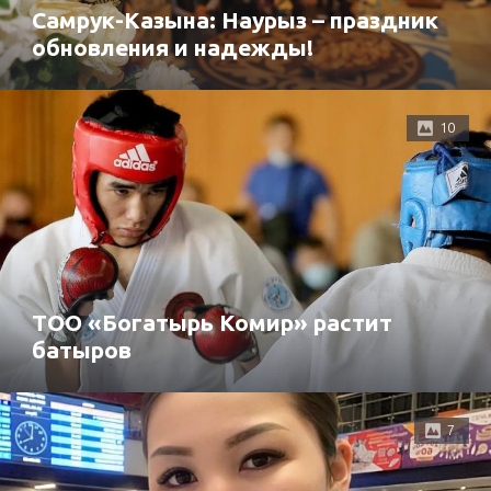
Самрук-Казына: Наурыз – праздник
обновления и надежды!
10
ТОО «Богатырь Комир» растит
батыров
7