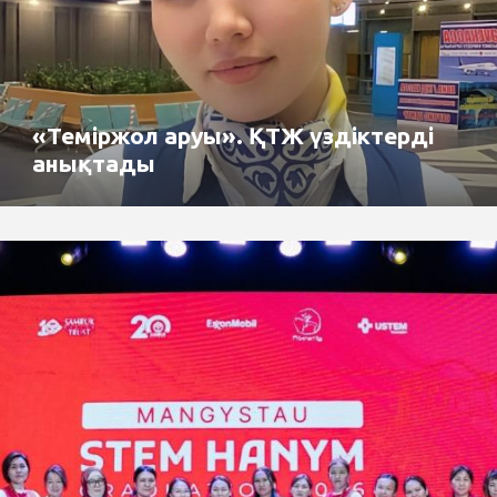
«Теміржол аруы». ҚТЖ үздіктерді
анықтады