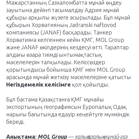
Мажарстанның Сазхаломбатта мұнай өңдеу
зауытына дейінгі тасымалдау Адрия мұнай
құбыры арқылы жүзеге асырылады. Бұл мұнай
құбырын Хорватияның Jadranski naftovod
компаниясы (JANAF) басқарады. Танкер
Хорватияға келгеннен кейін ҚМГ, MOL Group
және JANAF өкілдерінің кездесуі өтті. Тараптар
алдағы өзара тиімді ынтымақтастық
мәселелерін талқылады. Келіссөздер
қорытындысы бойынша ҚМГ мен MOL Group
арасында мұнай жеткізу мәселелеріне қатысты
Негіздемелік келісімге
қол қойылды.
Бұл бастама Қазақстанға ҚМГ мұнайы
экспортының географиясын Еуропалық Одақ
нарығы бағытында едәуір кеңейтуге мүмкіндік
береді.
Анықтама:
MOL Group
— халықаралық мұнай-газ