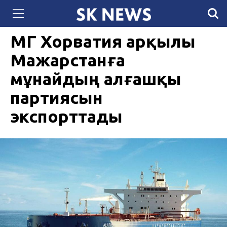
QazCloud расширил мощности дата-центра
05 АВГУСТА 2025, 11:54
741
для задач искусственного интеллекта
ҚМГ Хорватия арқылы
Мажарстанға
мұнайдың алғашқы
партиясын
экспорттады