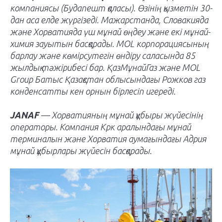
компаниясы (Будапешт қаласы). Өзінің қызметін 30-
дан аса елде жүргізеді. Мажарстанда, Словакияда
және Хорватияда үш мұнай өңдеу және екі мұнай-
химия зауытын басқарады. MOL корпорациясының
барлау және көмірсутегін өндіру саласында 85
жылдық тәжірибесі бар. ҚазМұнайГаз және MOL
Group Батыс Қазақстан облысындағы Рожков газ
конденсатты кен орнын бірлесіп игереді.
JANAF
— Хорватияның мұнай құбыры жүйесінің
операторы. Компания Крк аралындағы мұнай
терминалын және Хорватия аумағындағы Адрия
мұнай құбырлары жүйесін басқарады.