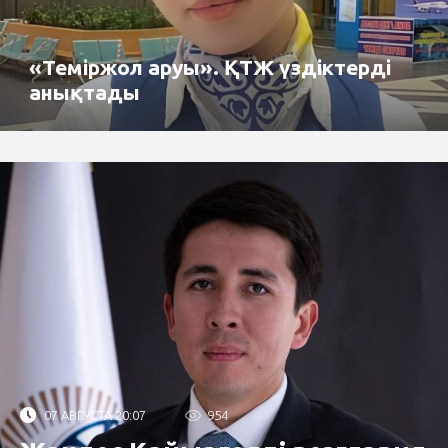
«Теміржол аруы». ҚТЖ үздіктерді
анықтады
07 АВГУСТА 20:07
954