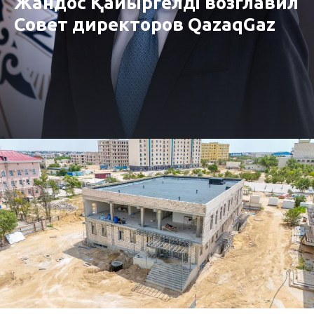
Жандос Қайыргелді возглавил
Совет директоров QazaqGaz