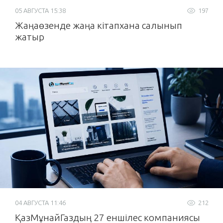
05 АВГУСТА 15:38
197
Жаңаөзенде жаңа кітапхана салынып
жатыр
04 АВГУСТА 11:46
212
ҚазМұнайГаздың 27 еншілес компаниясы