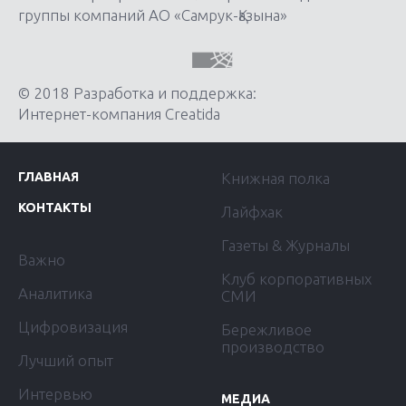
группы компаний АО «Самрук-Қазына»
© 2018 Разработка и поддержка:
Интернет-компания Creatida
ГЛАВНАЯ
Книжная полка
КОНТАКТЫ
Лайфхак
Газеты & Журналы
Важно
Клуб корпоративных
Аналитика
СМИ
Цифровизация
Бережливое
производство
Лучший опыт
Интервью
МЕДИА