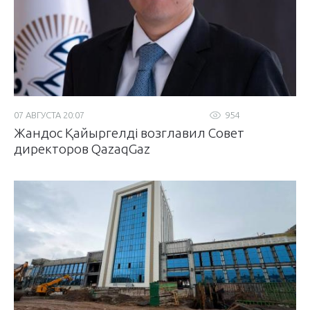
07 АВГУСТА 20:07
954
Жандос Қайыргелді возглавил Совет
директоров QazaqGaz