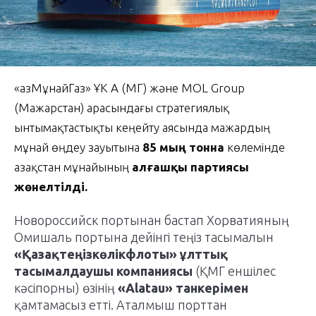
«ҚазМұнайГаз» ҰК АҚ (ҚМГ) және
MOL Group
(Мажарстан) арасындағы стратегиялық
ынтымақтастықты кеңейту аясында мажардың
мұнай өңдеу зауытына
85 мың тонна
көлемінде
Қазақстан мұнайының
алғашқы партиясы
жөнелтілді.
Новороссийск портынан бастап Хорватияның
Омишаль портына дейінгі теңіз тасымалын
«Қазақтеңізкөлікфлоты» ұлттық
тасымалдаушы компаниясы
(ҚМГ еншілес
кәсіпорны) өзінің
«Alatau» танкерімен
қамтамасыз етті. Аталмыш порттан