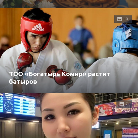
10
ТОО «Богатырь Комир» растит
батыров
7