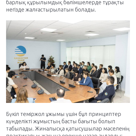
барлық құрылымдық бөлімшелерде тұрақты
негізде жалғастырылатын болады.
Бүкіл теміржол ұжымы үшін бұл принциптер
күнделікті жұмыстың басты бағыты болып
табылады. Жиналысқа қатысушылар мәселенің
практикалық жағына ерекше назар аударды: -