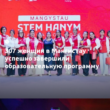
06 АВГУСТА 20:27
55
307 женщин в Мангистау
успешно завершили
образовательную программу
от «Самрук-Қазына»