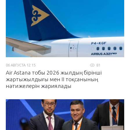
06 АВГУСТА 12:15
81
Air Astana тобы 2026 жылдың бірінші
жартыжылдығы мен II тоқсанының
нәтижелерін жариялады