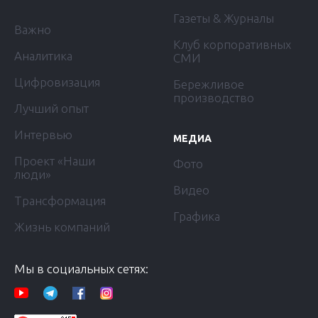
Газеты & Журналы
Важно
Клуб корпоративных
Аналитика
СМИ
Цифровизация
Бережливое
производство
Лучший опыт
Интервью
МЕДИА
Проект «Наши
Фото
люди»
Видео
Трансформация
Графика
Жизнь компаний
Мы в социальных сетях: