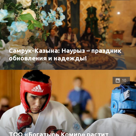
Самрук-Казына: Наурыз – праздник
обновления и надежды!
10
ТОО «Богатырь Комир» растит