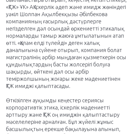
«ҚТЖ» ҰК» АҚ Іскерлік әдеп және имидж жөніндегі
уәкіл Шолпан Ақылбекқызы Әбілбекова
компанияның ғасырлық дәстүрлерге
негізделген дәл осындай өркениетті этикалық
нормаларды тамыр жаюға ұмтылатынын атап
өтті. «Қалам елді түлейді» деген халық
даналығына сүйене отырып, компания болат
магистралінің әрбір мыңдаған қызметкерін осы
құндылықтардың басты жолсерігі болуға
шақырды, өйткені дәл осы әрбір
теміржолшының жоғары жеке мәдениетінен
ҚТЖ имиджі қалыптасады.
Өткізілген ауқымды кеңестер сериясы
корпоративтік этика, іскерлік мәдениетті
арттыру және ҚТЖ оң имиджін қалыптастыру
мәселелеріне арналған. Бұл жүйелі жұмыс
басшылықтың ерекше бақылауына алынып,