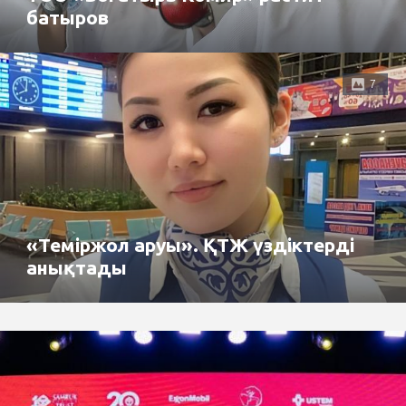
батыров
7
«Теміржол аруы». ҚТЖ үздіктерді
анықтады