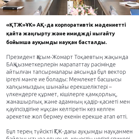
«ҚТЖ»ҰК» АҚ-да корпоративтік мәдениетті
қайта жаңғырту және имиджді нығайту
бойынша ауқымды науқан басталды.
Президент Қасым-Жомарт Тоқаевтың жақында
БАҚ қызметкерлерін марапаттау рәсімінде
айтылған тапсырмалары аясында бұл вектор
іргелі мәнге ие болады: Мемлекет басшысы
халқымыздың шынайы ерекшеліктері –
үлкендерге құрмет, кішілерге қамқорлық,
жанашырлық және адамның қадір-қасиеті мен
қауіпсіздігіне нұқсан келтіретін кез келген
әрекетке жол бермеу екенін ерекше атап өтті.
Бұл терең түйсікті ҚТЖ-дағы ауқымды науқанмен
байланыстыра отырып, кеңестің негізгі спикері,