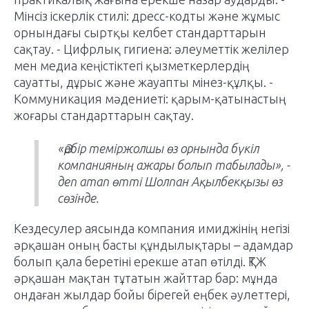
Мінсіз іскерлік стилі: дресс-кодты және жұмыс
орнындағы сыртқы келбет стандарттарын
сақтау. - Цифрлық гигиена: әлеуметтік желілер
мен медиа кеңістіктегі қызметкерлердің
сауатты, дұрыс және жауапты мінез-құлқы. -
Коммуникация мәдениеті: қарым-қатынастың
жоғары стандарттарын сақтау.
«Әрбір теміржолшы өз орнында бүкіл
компанияның ажары болып табылады», -
деп атап өтті Шолпан Ақылбекқызы өз
сөзінде.
Кездесулер аясында компания имиджінің негізі
әрқашан оның басты құндылықтары – адамдар
болып қала беретіні ерекше атап өтілді. ҚТЖ
әрқашан мақтан тұтатын жайттар бар: мұнда
ондаған жылдар бойы бірегей еңбек әулеттері,