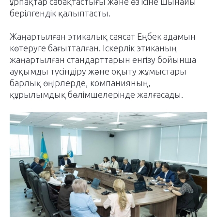
ұрпақтар сабақтастығы және өз ісіне шынайы
берілгендік қалыптасты.
Жаңартылған этикалық саясат Еңбек адамын
көтеруге бағытталған. Іскерлік этиканың
жаңартылған стандарттарын енгізу бойынша
ауқымды түсіндіру және оқыту жұмыстары
барлық өңірлерде, компанияның,
құрылымдық бөлімшелерінде жалғасады.