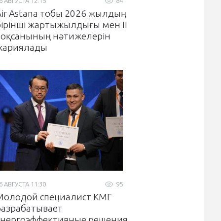
6 АВГУСТА 12:15
84
Air Astana тобы 2026 жылдың
бірінші жартыжылдығы мен II
тоқсанының нәтижелерін
жариялады
6 АВГУСТА 11:30
95
Молодой специалист КМГ
разрабатывает
энергоэффективные решения