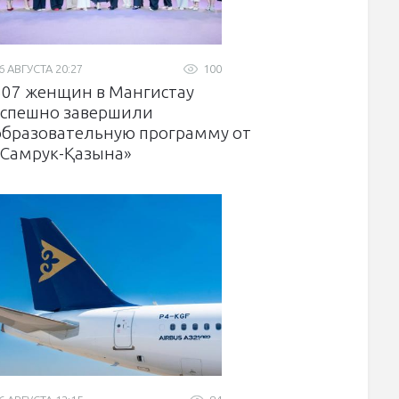
6 АВГУСТА 20:27
100
307 женщин в Мангистау
успешно завершили
образовательную программу от
«Самрук-Қазына»