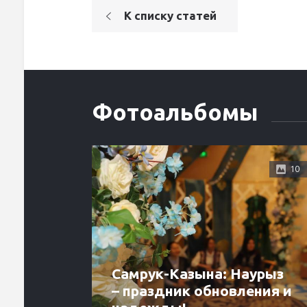
К списку статей
Фотоальбомы
10
Самрук-Казына: Наурыз
– праздник обновления и