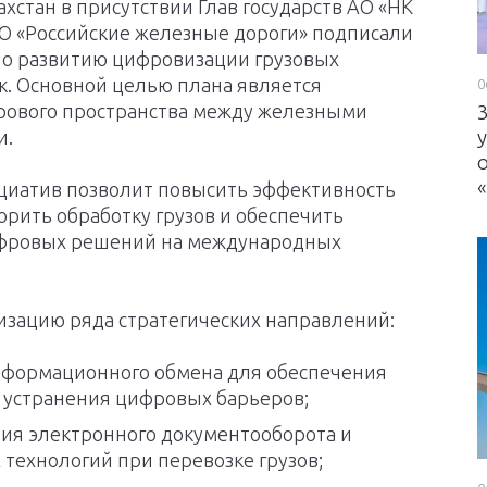
захстан в присутствии Глав государств АО «НК
АО «Российские железные дороги» подписали
по развитию цифровизации грузовых
. Основной целью плана является
0
рового пространства между железными
и.
циатив позволит повысить эффективность
орить обработку грузов и обеспечить
фровых решений на международных
изацию ряда стратегических направлений:
нформационного обмена для обеспечения
и устранения цифровых барьеров;
я электронного документооборота и
технологий при перевозке грузов;