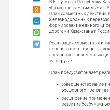
В.В. Путина в Республику Ка
«Қазақстан темір жолы» и О
План совместных действий 
железнодорожных перевозок
формирование единого циф
дорогами Казахстана и Росси
Реализация совместных ини
перевозочного процесса, уск
внедрение современных ци
маршрутах.
План предусматривает реал
совершенствование и
бесшовного транзита 
расширение применени
развитие безбумажных 