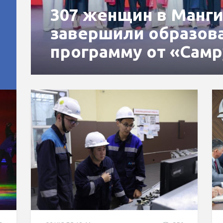
307 женщин в Манги
завершили образов
программу от «Самр