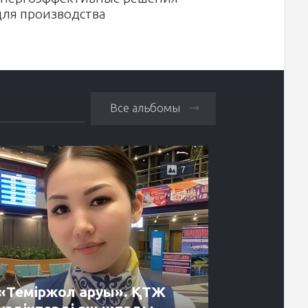
для производства
Все альбомы
7
«Теміржол аруы». ҚТЖ
Энергет