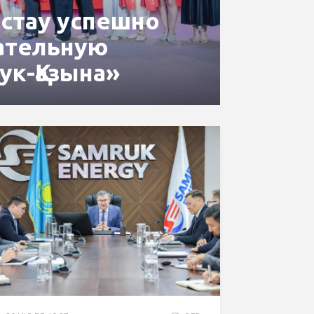
стау успешно
ательную
ук-Қазына»