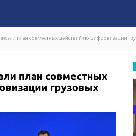
ло План развития гидроэнергетической отрасли
 обучение в Академии MAIRE Jaryq
писали план совместных действий по цифровизации гр
али план совместных
овизации грузовых