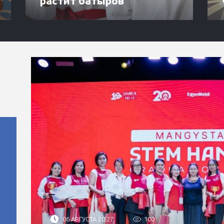
растит батыров
06 АВГУСТА 20:27
100