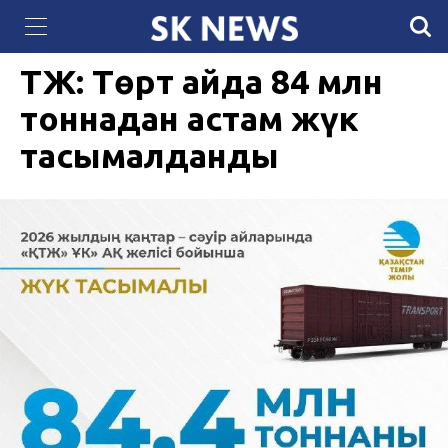
QazCloud расширил мощности дата-центра
14 МАЯ 2026, 16:21
377
для задач искусственного интеллекта
ҚТЖ: Төрт айда 84 млн
тоннадан астам жүк
тасымалданды