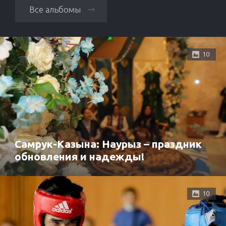
Все альбомы
10
Самрук-Казына: Наурыз – праздник
обновления и надежды!
10