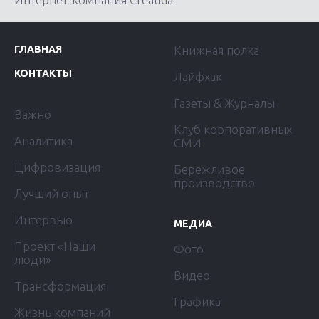
ГЛАВНАЯ
Книжная полка
КОНТАКТЫ
Лайфхак
Газеты & Журналы
Важно
Клуб корпоративных
Аналитика
СМИ
Цифровизация
Бережливое
производство
Лучший опыт
Интервью
МЕДИА
Проект «Наши
Фото
люди»
Видео
Трансформация
Графика
Жизнь компаний