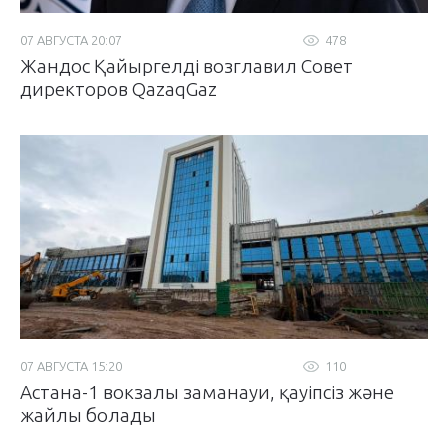
07 АВГУСТА 20:07
478
Жандос Қайыргелді возглавил Совет
директоров QazaqGaz
07 АВГУСТА 15:20
110
Астана-1 вокзалы заманауи, қауіпсіз және
жайлы болады