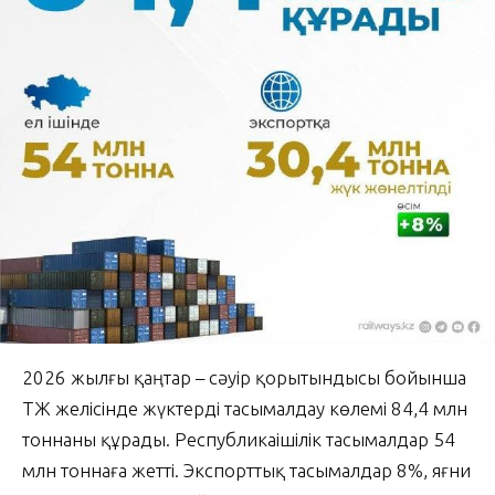
2026 жылғы қаңтар – сәуір қорытындысы бойынша
ҚТЖ желісінде жүктерді тасымалдау көлемі 84,4 млн
тоннаны құрады. Республикаішілік тасымалдар 54
млн тоннаға жетті. Экспорттық тасымалдар 8%, яғни