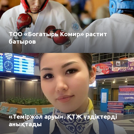
ТОО «Богатырь Комир» растит
батыров
7
«Теміржол аруы». ҚТЖ үздіктерді
анықтады