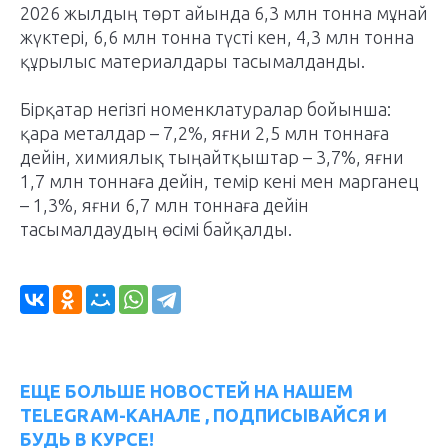
2026 жылдың төрт айында 6,3 млн тонна мұнай
жүктері, 6,6 млн тонна түсті кен, 4,3 млн тонна
құрылыс материалдары тасымалданды.
Бірқатар негізгі номенклатуралар бойынша:
қара металдар – 7,2%, яғни 2,5 млн тоннаға
дейін, химиялық тыңайтқыштар – 3,7%, яғни
1,7 млн тоннаға дейін, темір кені мен марганец
– 1,3%, яғни 6,7 млн тоннаға дейін
тасымалдаудың өсімі байқалды.
ЕЩЕ БОЛЬШЕ НОВОСТЕЙ НА НАШЕМ
TELEGRAM-КАНАЛЕ , ПОДПИСЫВАЙСЯ И
БУДЬ В КУРСЕ!