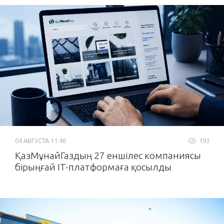
04 АВГУСТА 11:46
193
ҚазМұнайГаздың 27 еншілес компаниясы
бірыңғай IT-платформаға қосылды