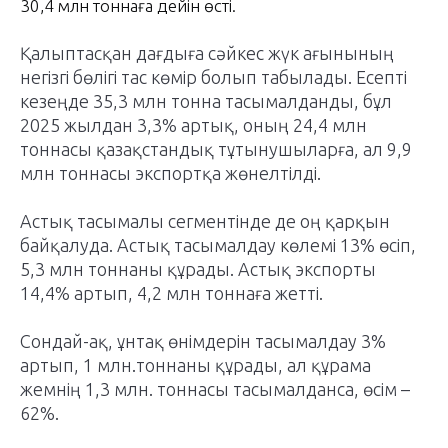
30,4 млн тоннаға дейін өсті.
Қалыптасқан дағдыға сәйкес жүк ағынының
негізгі бөлігі тас көмір болып табылады. Есепті
кезеңде 35,3 млн тонна тасымалданды, бұл
2025 жылдан 3,3% артық, оның 24,4 млн
тоннасы қазақстандық тұтынушыларға, ал 9,9
млн тоннасы экспортқа жөнелтілді.
Астық тасымалы сегментінде де оң қарқын
байқалуда. Астық тасымалдау көлемі 13% өсіп,
5,3 млн тоннаны құрады. Астық экспорты
14,4% артып, 4,2 млн тоннаға жетті.
Сондай-ақ, ұнтақ өнімдерін тасымалдау 3%
артып, 1 млн.тоннаны құрады, ал құрама
жемнің 1,3 млн. тоннасы тасымалданса, өсім –
62%.