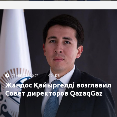
07 АВГУСТА 20:07
478
Жандос Қайыргелді возглавил
Совет директоров QazaqGaz