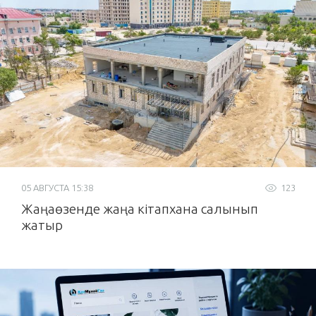
05 АВГУСТА 15:38
123
Жаңаөзенде жаңа кітапхана салынып
жатыр