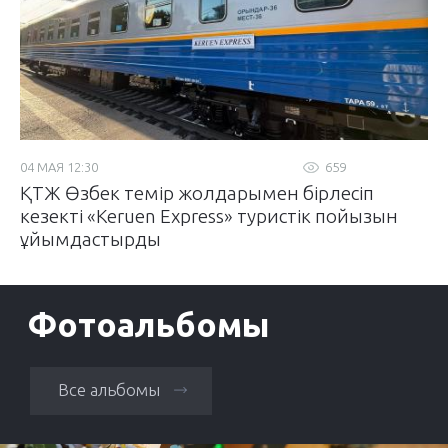
04 МАЯ 12:30
659
ҚТЖ Өзбек темір жолдарымен бірлесіп
кезекті «Keruen Express» туристік пойызын
ұйымдастырды
Фотоальбомы
Все альбомы