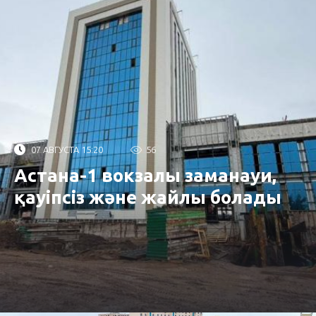
07 АВГУСТА 15:20
56
Астана-1 вокзалы заманауи,
қауіпсіз және жайлы болады