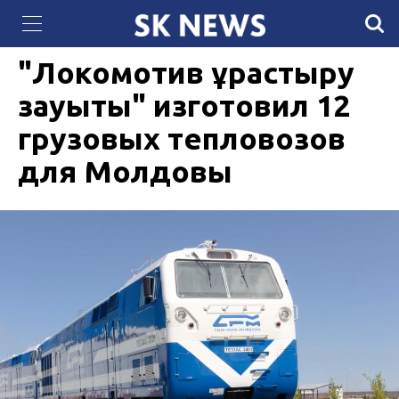
Губернатор штата Техас Грег Эбботт «объявил
03 ИЮЛЯ 2020, 09:30
4125
войну» Байдену
"Локомотив құрастыру
зауыты" изготовил 12
грузовых тепловозов
для Молдовы