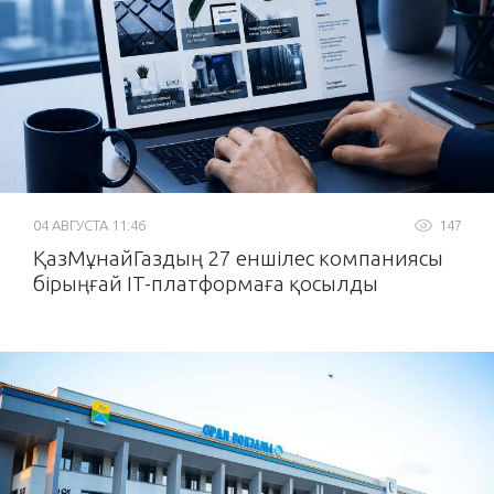
04 АВГУСТА 11:46
147
ҚазМұнайГаздың 27 еншілес компаниясы
бірыңғай IT-платформаға қосылды