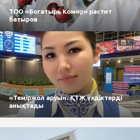
ТОО «Богатырь Комир» растит
батыров
7
«Теміржол аруы». ҚТЖ үздіктерді
анықтады