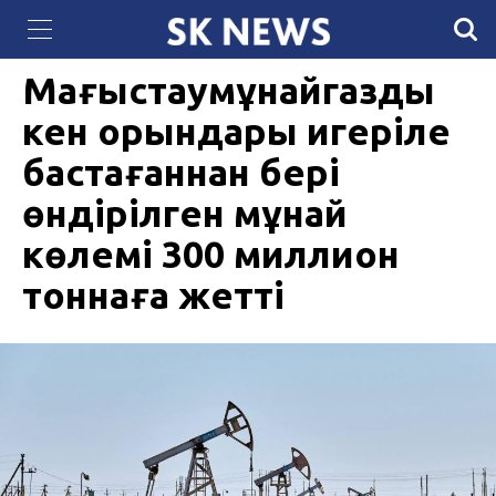
«Самұрық-Энерго» салып жатқан күн электр
29 ИЮНЯ 2026, 10:55
411
станциясында фотоэлектрлік панельдер орнатыла
бастады
Маңғыстаумұнайгаздың
кен орындары игеріле
бастағаннан бері
өндірілген мұнай
көлемі 300 миллион
тоннаға жетті