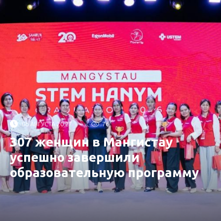
06 АВГУСТА 20:27
76
307 женщин в Мангистау
успешно завершили
образовательную программу
от «Самрук-Қазына»