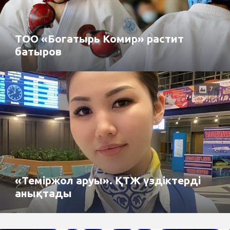
ТОО «Богатырь Комир» растит
батыров
7
«Теміржол аруы». ҚТЖ үздіктерді
анықтады