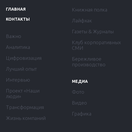
ГЛАВНАЯ
Книжная полка
КОНТАКТЫ
Лайфхак
Газеты & Журналы
Важно
Клуб корпоративных
Аналитика
СМИ
Цифровизация
Бережливое
производство
Лучший опыт
Интервью
МЕДИА
Проект «Наши
Фото
люди»
Видео
Трансформация
Графика
Жизнь компаний