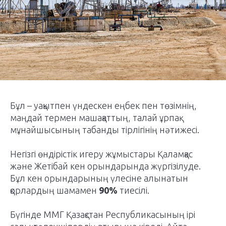
Бұл – уақытпен үндескен еңбек пен төзімнің,
маңдай термен машақаттың, талай ұрпақ
мұнайшысының табанды тірлігінің нәтижесі.
Негізгі өндірістік игеру жұмыстары Қаламқас
және Жетібай кен орындарында жүргізілуде.
Бұл кен орындарының үлесіне алынатын
қорлардың шамамен
90%
тиесілі.
Бүгінде ММГ Қазақстан Республикасының ірі