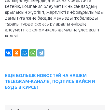
салық төлеушілердің қатырына кіреді. Айта
кетейік, компания әлеуметтік нысандардың
құрылысын жүргізіп, жергілікті инфрақұрылымды
дамытуға және басқа да маңызды жобаларды
тұрақты түрде іске асыру арқылы өңірдің
әлеуметтік-экономикалық дамуына үлес қосып
келеді.
ЕЩЕ БОЛЬШЕ НОВОСТЕЙ НА НАШЕМ
TELEGRAM-КАНАЛЕ , ПОДПИСЫВАЙСЯ И
БУДЬ В КУРСЕ!