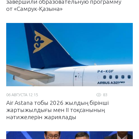
завершили образовательную программу
от «Самрук-Қазына»
06 АВГУСТА 12:15
83
Air Astana тобы 2026 жылдың бірінші
жартыжылдығы мен II тоқсанының
нәтижелерін жариялады