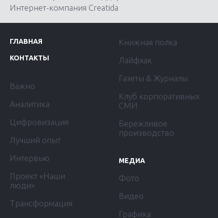
Интернет-компания Creatida
ГЛАВНАЯ
Книжная полка
КОНТАКТЫ
Лайфхак
Газеты & Журналы
Важно
Клуб корпоративных
Аналитика
СМИ
Цифровизация
Бережливое
производство
Лучший опыт
Интервью
МЕДИА
Проект «Наши
Фото
люди»
Видео
Трансформация
Графика