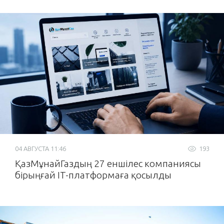
04 АВГУСТА 11:46
193
ҚазМұнайГаздың 27 еншілес компаниясы
бірыңғай IT-платформаға қосылды