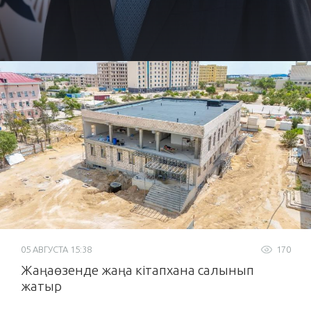
05 АВГУСТА 15:38
170
Жаңаөзенде жаңа кітапхана салынып
жатыр