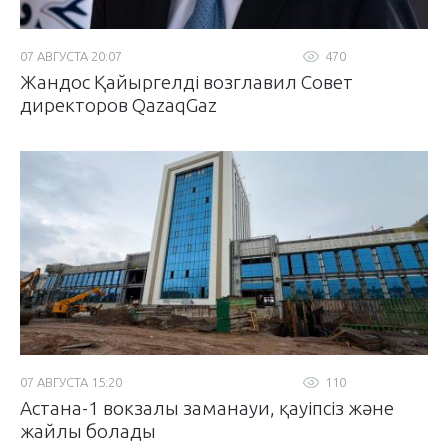
07 АВГУСТА 20:07
470
Жандос Қайыргелді возглавил Совет
директоров QazaqGaz
07 АВГУСТА 15:20
110
Астана-1 вокзалы заманауи, қауіпсіз және
жайлы болады