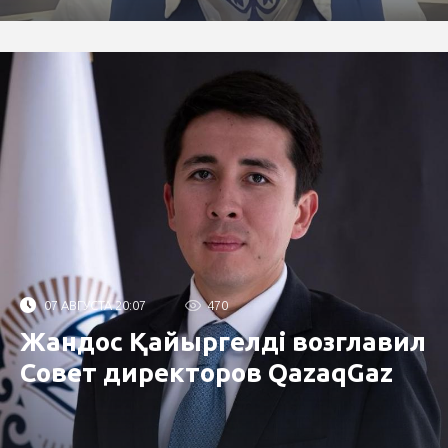
07 АВГУСТА 20:07
470
Жандос Қайыргелді возглавил
Совет директоров QazaqGaz