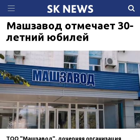
QazCloud расширил мощности дата-центра
26 МАЯ 2026, 19:30
518
для задач искусственного интеллекта
Машзавод отмечает 30-
летний юбилей
️ТОО "Машзавод", дочерняя организация