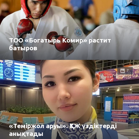
ТОО «Богатырь Комир» растит
батыров
7
«Теміржол аруы». ҚТЖ үздіктерді
анықтады