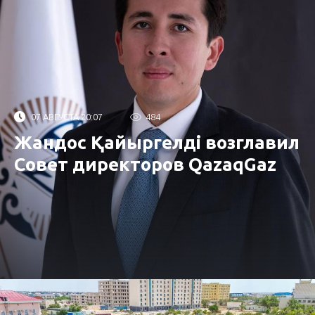
07 АВГУСТА 20:07
484
Жандос Қайыргелді возглавил
Совет директоров QazaqGaz