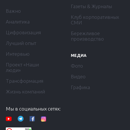
Газеты & Журналы
Важно
Клуб корпоративных
Аналитика
СМИ
Цифровизация
Бережливое
производство
Лучший опыт
Интервью
МЕДИА
Проект «Наши
Фото
люди»
Видео
Трансформация
Графика
Жизнь компаний
Мы в социальных сетях: