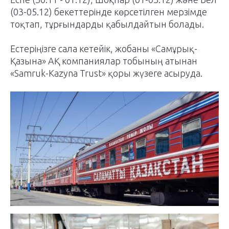
(03-05.12) бекеттерінде көрсетілген мерзімде
тоқтап, тұрғындарды қабылдайтын болады.
Естеріңізге сала кетейік, жобаны «Самұрық-
Қазына» АҚ компаниялар тобының атынан
«Samruk-Kazyna Trust» қоры жүзеге асыруда.