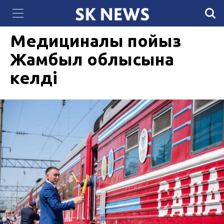
QazCloud расширил мощности дата-центра
21 ҚАРАША 2023, 08:26
1815
для задач искусственного интеллекта
Медициналық пойыз
Жамбыл облысына
келді