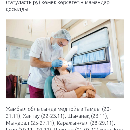
(татуластыру) көмек көрсететін мамандар
қосылды.
Жамбыл облысында медпойыз Тамды (20-
21.11), Хантау (22-23.11), Шығанақ (23.11),
Мыңарал (25-27.11), Қаражыңғыл (28-29.11),
Еспе (30.11 - 01.12), Шоқпар (01-03.12) және Бел