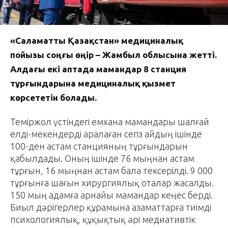
«Саламатты Қазақстан» медициналық
пойызы соңғы өңір – Жамбыл облысына жетті.
Алдағы екі аптада мамандар 8 станция
тұрғындарына медициналық қызмет
көрсететін болады.
Теміржол үстіндегі емхана мамандары шалғай
елді-мекендерді аралаған сегіз айдың ішінде
100-ден астам станцияның тұрғындарын
қабылдады. Оның ішінде 76 мыңнан астам
тұрғын, 16 мыңнан астам бала тексерілді. 9 000
тұрғынға шағын хирургиялық оталар жасалды.
150 мың адамға арнайы мамандар кеңес берді.
Биыл дәрігерлер құрамына азаматтарға тиімді
психологиялық, құқықтық әрі медиативтік