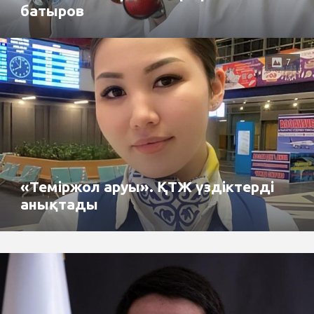
батыров
7
«Теміржол аруы». ҚТЖ үздіктерді
анықтады