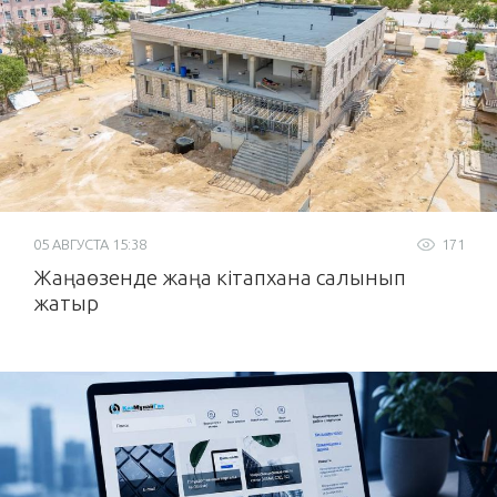
05 АВГУСТА 15:38
171
Жаңаөзенде жаңа кітапхана салынып
жатыр