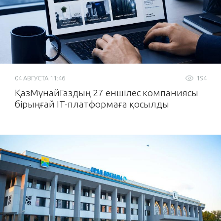
04 АВГУСТА 11:46
194
ҚазМұнайГаздың 27 еншілес компаниясы
бірыңғай IT-платформаға қосылды