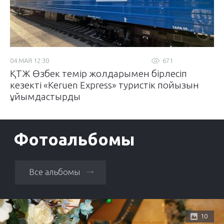
04 МАЯ 12:30
671
ҚТЖ Өзбек темір жолдарымен бірлесіп
кезекті «Keruen Express» туристік пойызын
ұйымдастырды
Фотоальбомы
Все альбомы
10