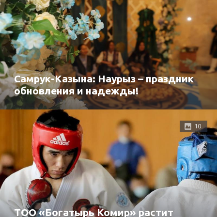
Самрук-Казына: Наурыз – праздник
обновления и надежды!
10
ТОО «Богатырь Комир» растит