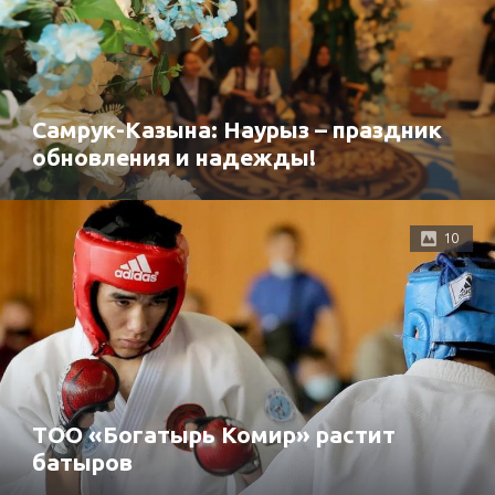
Самрук-Казына: Наурыз – праздник
обновления и надежды!
10
ТОО «Богатырь Комир» растит
батыров