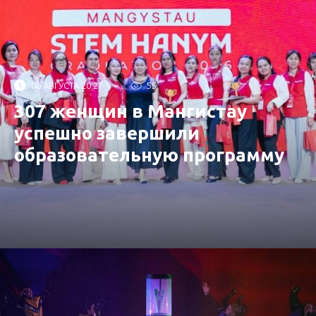
06 АВГУСТА 20:27
55
307 женщин в Мангистау
успешно завершили
образовательную программу
от «Самрук-Қазына»