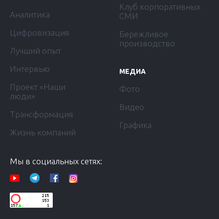
Клуб корпоративных
Аналитика
СМИ
Цифровизация
Бережливое
производство
Лучший опыт
Интервью
МЕДИА
Проект «Наши
Фото
люди»
Видео
Трансформация
Графика
Жизнь компаний
Мы в социальных сетях: