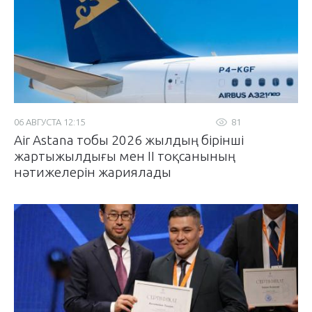
06 АВГУСТА 12:15
81
Air Astana тобы 2026 жылдың бірінші
жартыжылдығы мен II тоқсанының
нәтижелерін жариялады