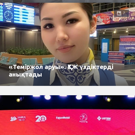
7
«Теміржол аруы». ҚТЖ үздіктерді
анықтады