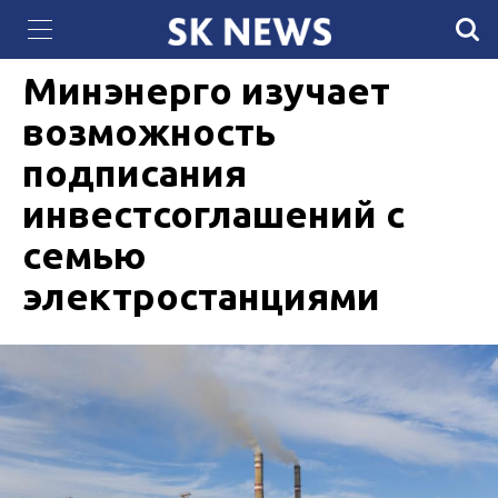
«Самұрық-Энерго» салып жатқан күн электр
26 ЯНВАРЯ 2021, 09:40
2170
станциясында фотоэлектрлік панельдер орнатыла
бастады
Минэнерго изучает
возможность
подписания
инвестсоглашений с
семью
электростанциями