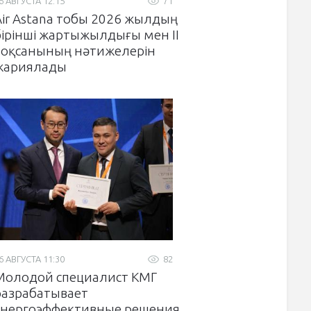
6 АВГУСТА 12:15
71
Air Astana тобы 2026 жылдың
бірінші жартыжылдығы мен II
тоқсанының нәтижелерін
жариялады
6 АВГУСТА 11:30
82
Молодой специалист КМГ
разрабатывает
энергоэффективные решения