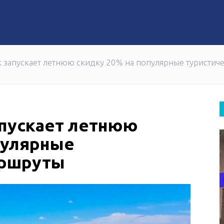
 частью большого дела
олугодия 2026 года в два раза снизил количество несча
 запускает летнюю скидку 20% на популярные туристич
апускает летнюю
пулярные
аршруты