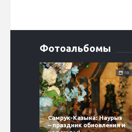
Фотоальбомы
10
Самрук-Казына: Наурыз
– праздник обновления и