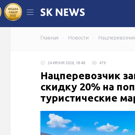
Когда инженерная идея становится
Самрук-Энерго по итогам первого п
Главная
Новости
Нацперевозчик
24 ИЮНЯ 2026, 18:48
479
Нацперевозчик з
скидку 20% на по
туристические м