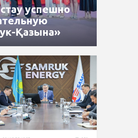
стау успешно
ательную
рук-Қазына»