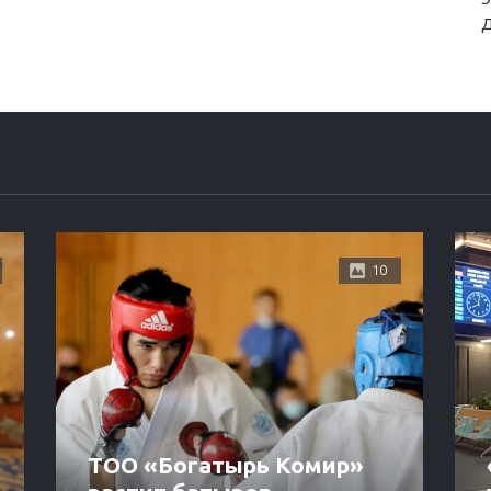
10
ТОО «Богатырь Комир»