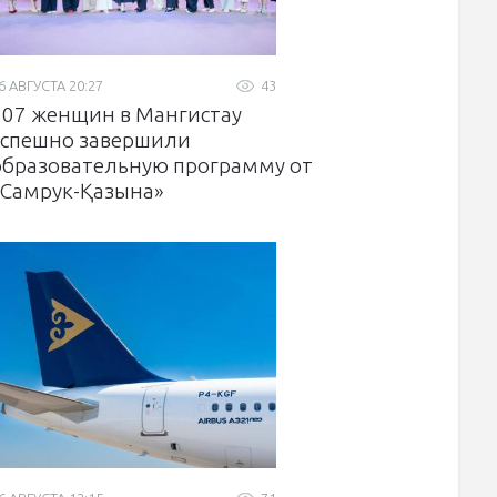
6 АВГУСТА 20:27
43
307 женщин в Мангистау
успешно завершили
образовательную программу от
«Самрук-Қазына»