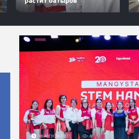
растит батыров
06 АВГУСТА 20:27
43