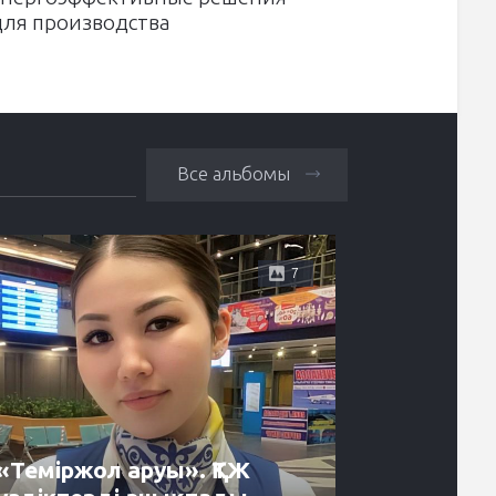
для производства
Все альбомы
7
«Теміржол аруы». ҚТЖ
Энергет