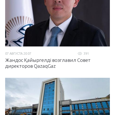
07 АВГУСТА 20:07
391
Жандос Қайыргелді возглавил Совет
директоров QazaqGaz