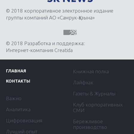
© 2018 корпоративное электронное издание
группы компаний АО «Самрук-Қазына»
© 2018 Разработка и поддержка:
Интернет-компания Creatida
ГЛАВНАЯ
Книжная полка
КОНТАКТЫ
Лайфхак
Газеты & Журналы
Важно
Клуб корпоративных
Аналитика
СМИ
Цифровизация
Бережливое
производство
Лучший опыт