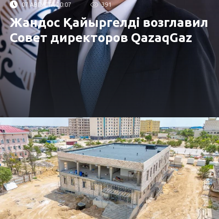
07 АВГУСТА 20:07
391
Жандос Қайыргелді возглавил
Совет директоров QazaqGaz