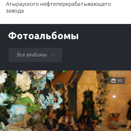
Атырауского нефтеперерабатывающего
завода
Фотоальбомы
Все альбомы
10