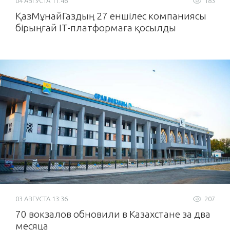
04 АВГУСТА 11:46
183
ҚазМұнайГаздың 27 еншілес компаниясы
бірыңғай IT-платформаға қосылды
03 АВГУСТА 13:36
207
70 вокзалов обновили в Казахстане за два
месяца