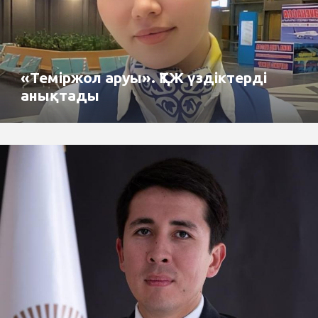
«Теміржол аруы». ҚТЖ үздіктерді
анықтады