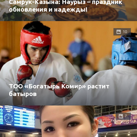
Самрук-Казына: Наурыз – праздник
обновления и надежды!
10
ТОО «Богатырь Комир» растит
батыров
7