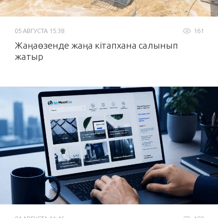
05 АВГУСТА 15:38
161
Жаңаөзенде жаңа кітапхана салынып
жатыр