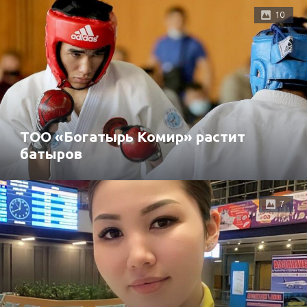
10
ТОО «Богатырь Комир» растит
батыров
7