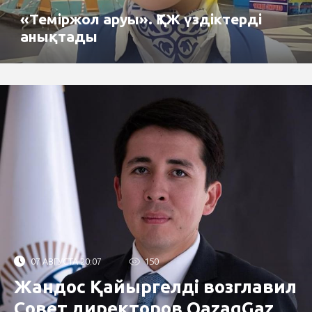
«Теміржол аруы». ҚТЖ үздіктерді
анықтады
07 АВГУСТА 20:07
150
Жандос Қайыргелді возглавил
Совет директоров QazaqGaz