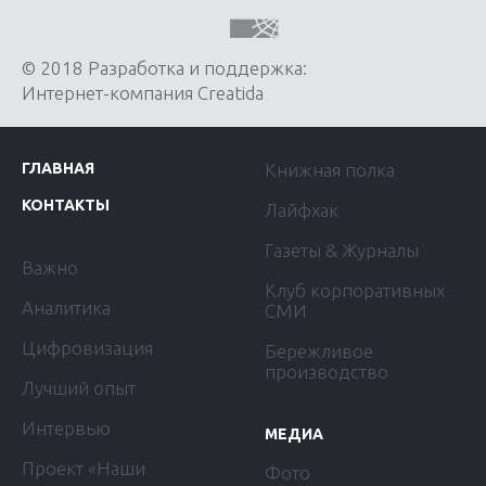
© 2018 Разработка и поддержка:
Интернет-компания Creatida
ГЛАВНАЯ
Книжная полка
КОНТАКТЫ
Лайфхак
Газеты & Журналы
Важно
Клуб корпоративных
Аналитика
СМИ
Цифровизация
Бережливое
производство
Лучший опыт
Интервью
МЕДИА
Проект «Наши
Фото