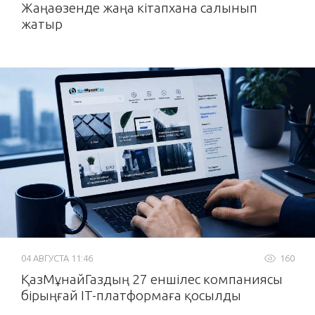
Жаңаөзенде жаңа кітапхана салынып
жатыр
04 АВГУСТА 11:46
160
ҚазМұнайГаздың 27 еншілес компаниясы
бірыңғай IT-платформаға қосылды