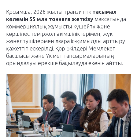
Қосымша, 2026 жылы транзиттік
тасымал
көлемін 55 млн тоннаға жеткізу
мақсатында
коммерциялық жұмысты күшейту және
көршілес теміржол әкімшіліктерімен, жүк
жөнелтушілермен өзара іс-қимылды арттыру
қажеттігі ескерілді. Қор өкілдері Мемлекет
басшысы және Үкімет тапсырмаларының
орындалуы ерекше бақылауда екенін айтты.