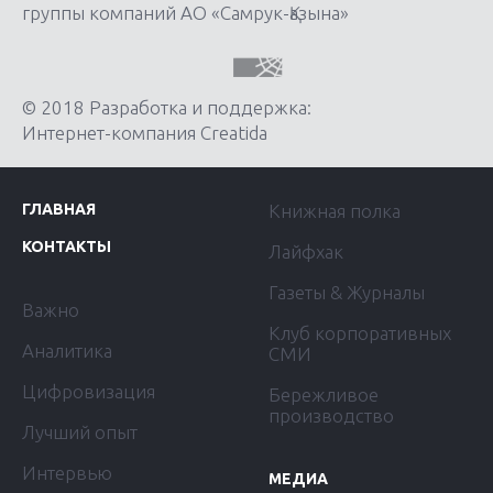
группы компаний АО «Самрук-Қазына»
© 2018 Разработка и поддержка:
Интернет-компания Creatida
ГЛАВНАЯ
Книжная полка
КОНТАКТЫ
Лайфхак
Газеты & Журналы
Важно
Клуб корпоративных
Аналитика
СМИ
Цифровизация
Бережливое
производство
Лучший опыт
Интервью
МЕДИА