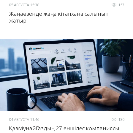
05 АВГУСТА 15:38
157
Жаңаөзенде жаңа кітапхана салынып
жатыр
04 АВГУСТА 11:46
180
ҚазМұнайГаздың 27 еншілес компаниясы