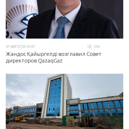
07 АВГУСТА 20:07
354
Жандос Қайыргелді возглавил Совет
директоров QazaqGaz