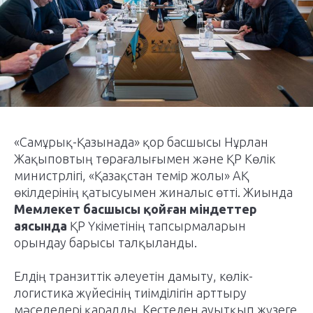
«Самұрық-Қазынада» қор басшысы Нұрлан
Жақыповтың төрағалығымен және ҚР Көлік
министрлігі, «Қазақстан темір жолы» АҚ
өкілдерінің қатысуымен жиналыс өтті. Жиында
Мемлекет басшысы қойған міндеттер
аясында
ҚР Үкіметінің тапсырмаларын
орындау барысы талқыланды.
Елдің транзиттік әлеуетін дамыту, көлік-
логистика жүйесінің тиімділігін арттыру
мәселелері қаралды. Кестеден ауытқып жүзеге