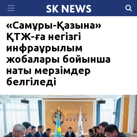
307 женщин в Мангистау успешно завершили
17 АПРЕЛЯ 2026, 13:02
692
НҰРБОЛАТ АМАНЖОЛ
образовательную программу от «Самрук-Қазына»
«Самұрық-Қазына»
ҚТЖ-ға негізгі
инфрақұрылым
жобалары бойынша
нақты мерзімдер
белгіледі