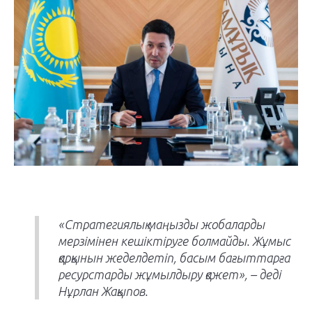
«Стратегиялық маңызды жобаларды
мерзімінен кешіктіруге болмайды. Жұмыс
қарқынын жеделдетіп, басым бағыттарға
ресурстарды жұмылдыру қажет», – деді
Нұрлан Жақыпов.