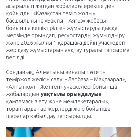
асырылып жатқан жобаларға ерекше ден
қойылды. «Қазақстан темір жолы»
басшылығына «Бақты – Аягөз» жобасы
бойынша кешіктірілген жұмыстарды қысқа
мерзімде орындап, ресурстарды жұмылдыру
және 2026 жылғы 1 қарашаға дейін учаскедегі
жер қазу жұмыстарын аяқтау туралы тапсырма
берілді.
Сондай-ақ, Алматыны айналып өтетін
теміржол желісін салу, «Дарбаза – Мақтаарал»,
«Алтынкөл – Жетіген» учаскелері бойынша
жобалардың
уақтылы орындалуын
қамтамасыз ету және мемлекетаралық
тораптарда тар жерлерді жою бойынша
шаралар қабылдау тапсырылды.