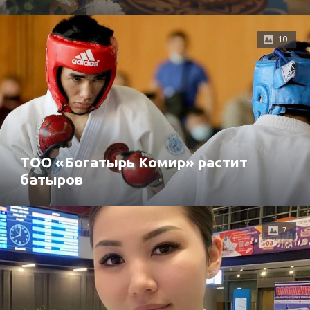
10
ТОО «Богатырь Комир» растит
батыров
7