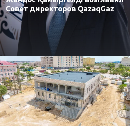
Совет директоров QazaqGaz