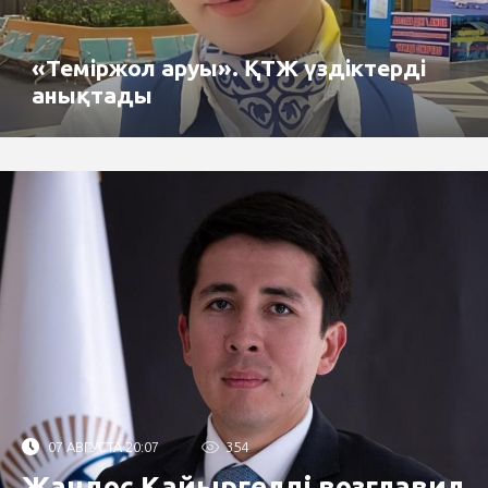
«Теміржол аруы». ҚТЖ үздіктерді
анықтады
07 АВГУСТА 20:07
354
Жандос Қайыргелді возглавил