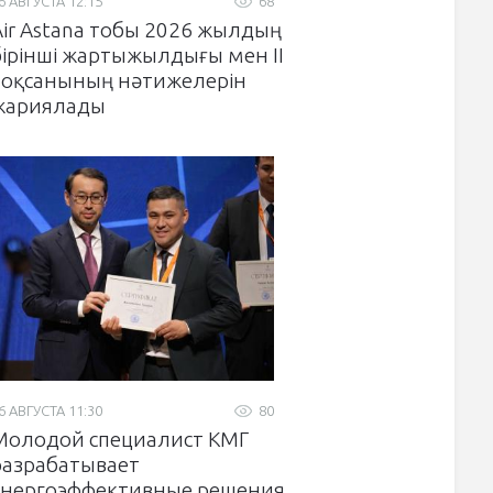
6 АВГУСТА 12:15
68
Air Astana тобы 2026 жылдың
бірінші жартыжылдығы мен II
тоқсанының нәтижелерін
жариялады
6 АВГУСТА 11:30
80
Молодой специалист КМГ
разрабатывает
энергоэффективные решения