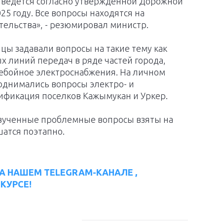
ы ведется согласно утвержденной Дорожной
025 году. Все вопросы находятся на
ельства», - резюмировал министр.
ицы задавали вопросы на такие тему как
 линий передач в ряде частей города,
ребойное электроснабжения. На личном
однимались вопросы электро- и
зификация поселков Кажымукан и Уркер.
звученные проблемные вопросы взяты на
шатся поэтапно.
А НАШЕМ TELEGRAM-КАНАЛЕ ,
КУРСЕ!