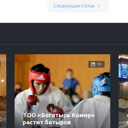
Следующая статья
10
ТОО «Богатырь Комир»
растит батыров