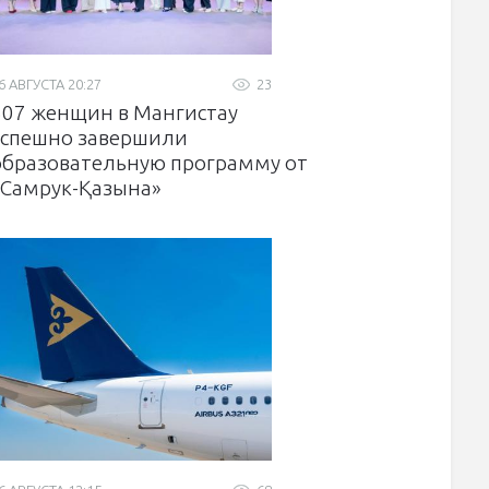
6 АВГУСТА 20:27
23
307 женщин в Мангистау
успешно завершили
образовательную программу от
«Самрук-Қазына»