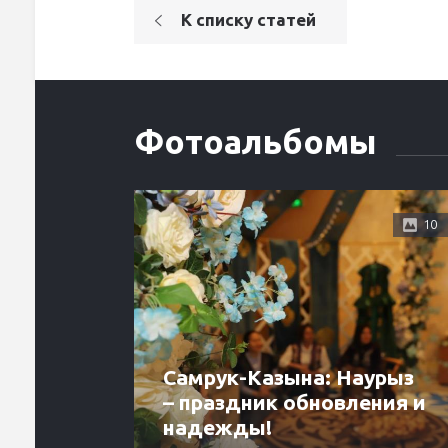
К списку статей
Фотоальбомы
10
Самрук-Казына: Наурыз
– праздник обновления и
надежды!