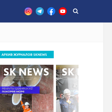
стных случаев
АРХИВ ЖУРНАЛОВ SKNEWS