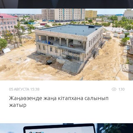
05 АВГУСТА 15:38
130
Жаңаөзенде жаңа кітапхана салынып
жатыр