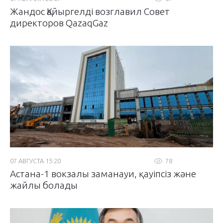
Жандос Қайыргелді возглавил Совет
директоров QazaqGaz
07 АВГУСТА 15:20
78
Астана-1 вокзалы заманауи, қауіпсіз және
жайлы болады