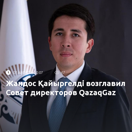
07 АВГУСТА 20:07
67
Жандос Қайыргелді возглавил
Совет директоров QazaqGaz