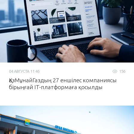
04 АВГУСТА 11:46
156
ҚазМұнайГаздың 27 еншілес компаниясы
бірыңғай IT-платформаға қосылды