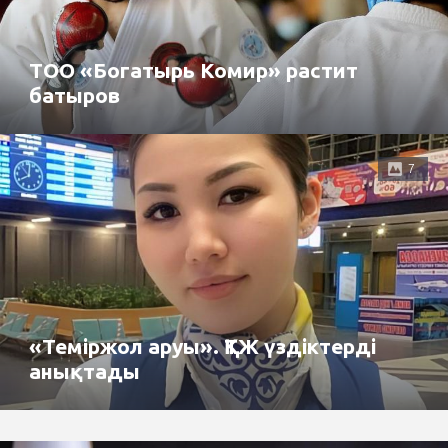
ТОО «Богатырь Комир» растит
батыров
7
«Теміржол аруы». ҚТЖ үздіктерді
анықтады