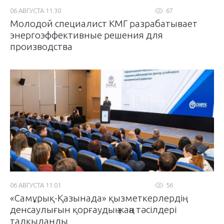
06 АВГУСТА 11:30
67
Молодой специалист КМГ разрабатывает
энергоэффективные решения для
производства
06 АВГУСТА 11:01
56
«Самұрық-Қазынада» қызметкерлердің
денсаулығын қорғаудың жаңа тәсілдері
талқыланды