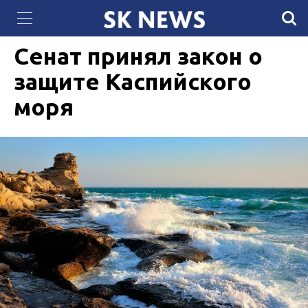
Cпециалисты АО «АлЭС» стали призерами
21 ОКТЯБРЯ 2021, 10:56
895
отраслевых CTF-соревнований
Сенат принял закон о
защите Каспийского
моря