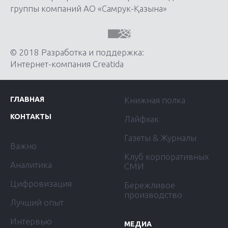
группы компаний АО «Самрук-Қазына»
© 2018 Разработка и поддержка:
Интернет-компания Creatida
ГЛАВНАЯ
Книжная полка
КОНТАКТЫ
Лайфхак
Газеты & Журналы
Важно
Клуб корпоративных
Аналитика
СМИ
Цифровизация
Бережливое
производство
Лучший опыт
Интервью
МЕДИА