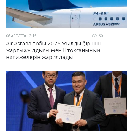
06 АВГУСТА 12:15
60
Air Astana тобы 2026 жылдың бірінші
жартыжылдығы мен II тоқсанының
нәтижелерін жариялады