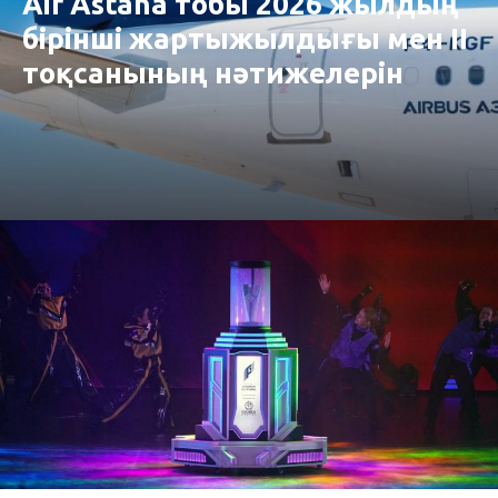
Air Astana тобы 2026 жылдың
бірінші жартыжылдығы мен II
тоқсанының нәтижелерін
жариялады