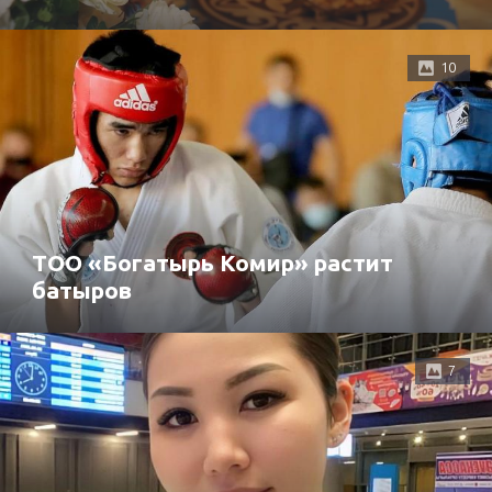
10
ТОО «Богатырь Комир» растит
батыров
7