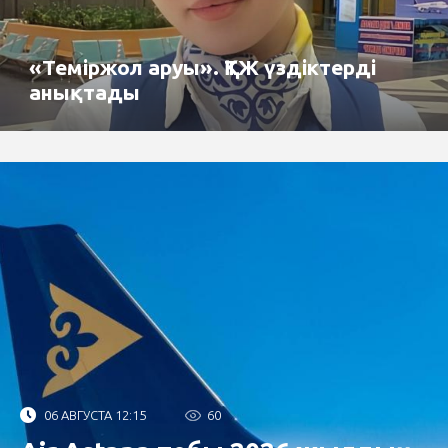
«Теміржол аруы». ҚТЖ үздіктерді
анықтады
06 АВГУСТА 12:15
60