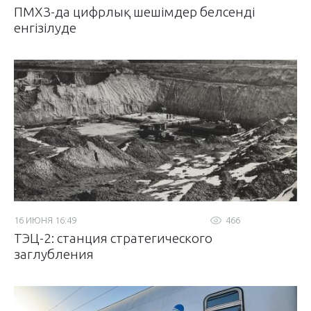
ПМХЗ-да цифрлық шешімдер белсенді
енгізілуде
16 ИЮНЯ 16:49
466
ТЭЦ-2: станция стратегического
заглубления