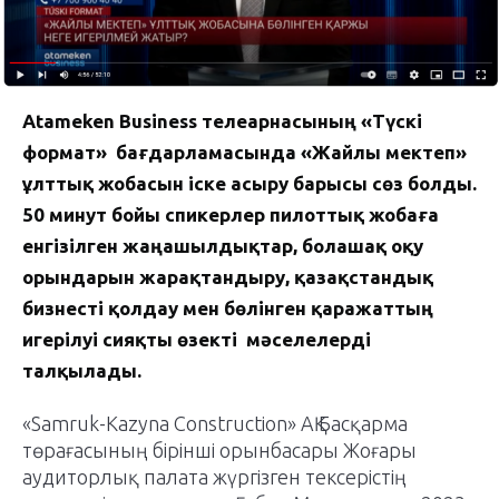
Atameken Business телеарнасының «Түскі
формат» бағдарламасында «Жайлы мектеп»
ұлттық жобасын іске асыру барысы сөз болды.
50 минут бойы спикерлер пилоттық жобаға
енгізілген жаңашылдықтар, болашақ оқу
орындарын жарақтандыру, қазақстандық
бизнесті қолдау мен бөлінген қаражаттың
игерілуі сияқты өзекті мәселелерді
талқылады.
«Samruk-Kazyna Construction» АҚ Басқарма
төрағасының бірінші орынбасары Жоғары
аудиторлық палата жүргізген тексерістің