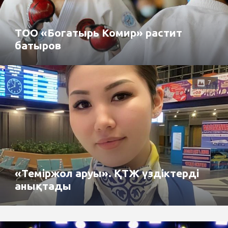
ТОО «Богатырь Комир» растит
батыров
7
«Теміржол аруы». ҚТЖ үздіктерді
анықтады