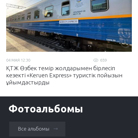
04 МАЯ 12:30
659
ҚТЖ Өзбек темір жолдарымен бірлесіп
кезекті «Keruen Express» туристік пойызын
ұйымдастырды
Фотоальбомы
Все альбомы