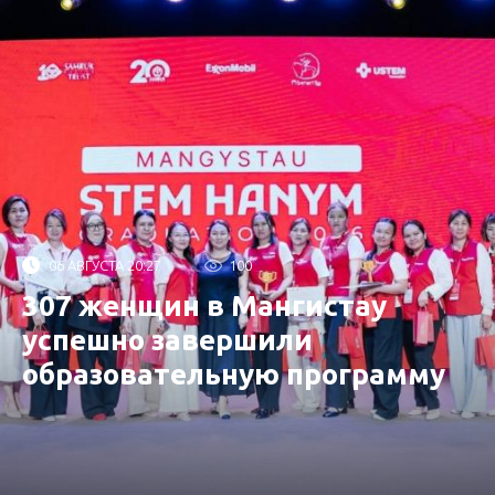
06 АВГУСТА 20:27
100
307 женщин в Мангистау
успешно завершили
образовательную программу
от «Самрук-Қазына»