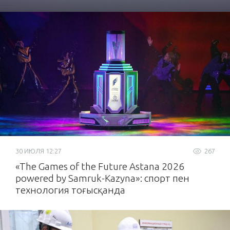
30 ИЮЛЯ 12:27
267
«The Games of the Future Astana 2026
powered by Samruk-Kazyna»: спорт пен
технология тоғысқанда