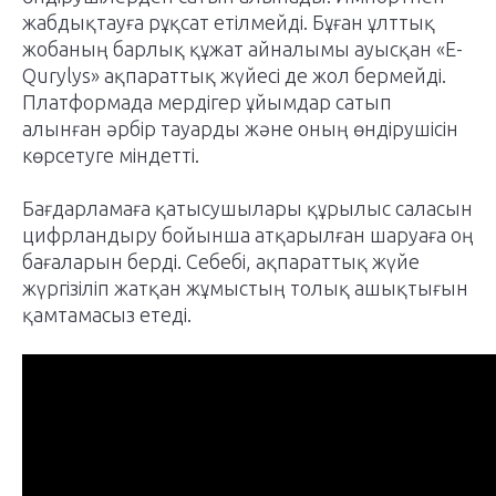
жабдықтауға рұқсат етілмейді. Бұған ұлттық
жобаның барлық құжат айналымы ауысқан «Е-
Qurylys» ақпараттық жүйесі де жол бермейді.
Платформада мердігер ұйымдар сатып
алынған әрбір тауарды және оның өндірушісін
көрсетуге міндетті.
Бағдарламаға қатысушылары құрылыс саласын
цифрландыру бойынша атқарылған шаруаға оң
бағаларын берді. Себебі, ақпараттық жүйе
жүргізіліп жатқан жұмыстың толық ашықтығын
қамтамасыз етеді.