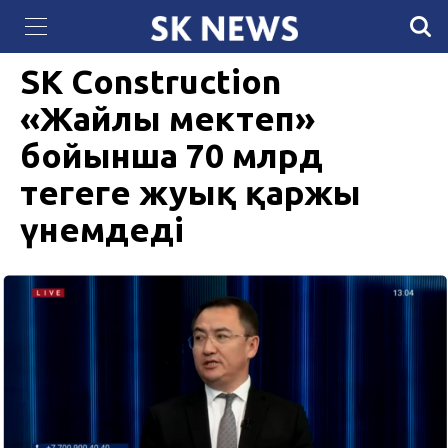
«Самұрық-Энерго» салып жатқан күн электр
13 МАУСЫМ 2024, 09:25
779
станциясында фотоэлектрлік панельдер орнатыла
бастады
SK Construction
«Жайлы мектеп»
бойынша 70 млрд
теңгеге жуық қаржы
үнемдеді