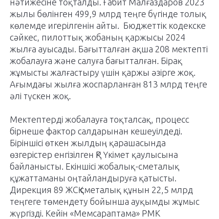
нәтижесіне тоқталды. Ғабит Малғаздаров 2023
жылы бөлінген 499,9 млрд теңге бүгінде толық
көлемде игерілгенін айты. Бюджеттік кодекске
сәйкес, пилоттық жобаның қаржысы 2024
жылға ауысады. Бағытталған ақша 208 мектепті
жобалауға және салуға бағытталған. Бірақ
жұмысты жалғастыру үшін қаржы әзірге жоқ.
Ағымдағы жылға жоспарланған 813 млрд теңге
әлі түскен жоқ.
Мектептерді жобалауға тоқталсақ, процесс
бірнеше фактор салдарынан кешеуілдеді.
Біріншісі өткен жылдың қарашасында
өзгерістер енгізілген ҚР Үкімет қаулысына
байланысты. Екіншісі жобалық-сметалық
құжаттаманы оңтайландыруға қатысты.
Дирекция 89 ЖСҚ сметалық құнын 22,5 млрд
теңгеге төмендету бойынша ауқымды жұмыс
жүргізді. Кейін «Мемсараптама» РМК