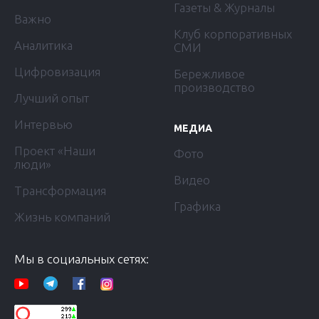
Газеты & Журналы
Важно
Клуб корпоративных
Аналитика
СМИ
Цифровизация
Бережливое
производство
Лучший опыт
Интервью
МЕДИА
Проект «Наши
Фото
люди»
Видео
Трансформация
Графика
Жизнь компаний
Мы в социальных сетях: