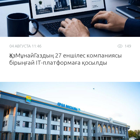
04 АВГУСТА 11:46
149
ҚазМұнайГаздың 27 еншілес компаниясы
бірыңғай IT-платформаға қосылды