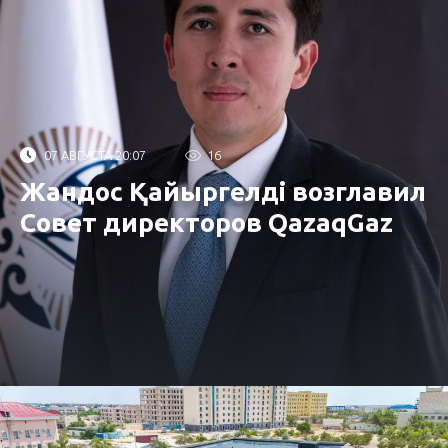
07 АВГУСТА 20:07
16
Жандос Қайыргелді возглавил
Совет директоров QazaqGaz