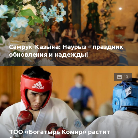
Самрук-Казына: Наурыз – праздник
обновления и надежды!
10
ТОО «Богатырь Комир» растит