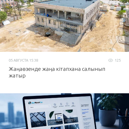
05 АВГУСТА 15:38
125
Жаңаөзенде жаңа кітапхана салынып
жатыр