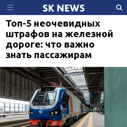
«Самұрық-Энерго» салып жатқан күн электр
10 ИЮНЯ 2026, 13:44
476
станциясында фотоэлектрлік панельдер орнатыла
бастады
Топ-5 неочевидных
штрафов на железной
дороге: что важно
знать пассажирам