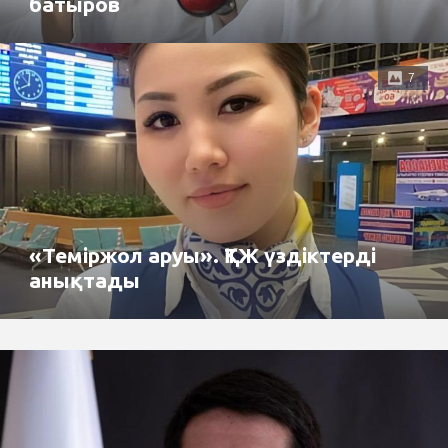
батыров
7
«Теміржол аруы». ҚТЖ үздіктерді
анықтады