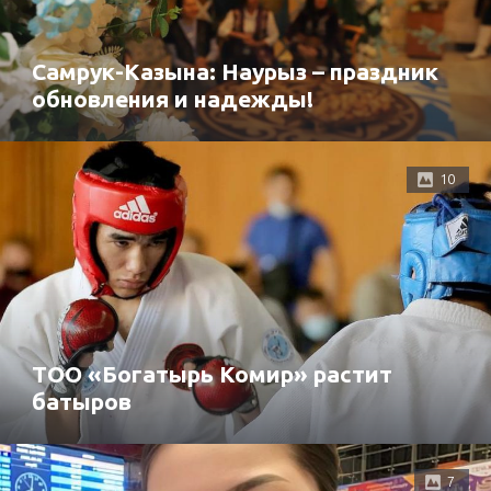
Самрук-Казына: Наурыз – праздник
обновления и надежды!
10
ТОО «Богатырь Комир» растит
батыров
7