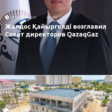
07 АВГУСТА 20:07
482
Жандос Қайыргелді возглавил
Совет директоров QazaqGaz