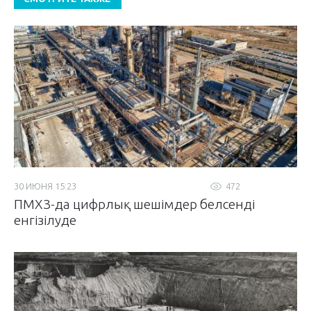
30 ИЮНЯ 15:23
472
ПМХЗ-да цифрлық шешімдер белсенді
енгізілуде