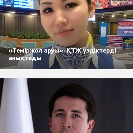
«Теміржол аруы». ҚТЖ үздіктерді
анықтады