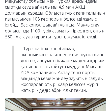
Маңғыстау облысы мен Түркия арасындағы
сыртқы сауда айналымы 4,9 млн АҚШ
долларын құрады. Облыста түрік капиталының
қатысуымен 103 кәсіпорын белсенді жұмыс
істейді. Бас консулдың айтуынша, Маңғыстау
облысында 1100 түрік азаматы тіркелген, оның
550-і Ақтауда тұрақты тұрып, жұмыс істейді.
- Түрік кәсіпкерлері аймақ
экономикасына инвестиция құюға және
достық әлеуметтік және мәдени қарым-
қатынасты нығайтуға мүдделі. Мысалы,
YDA компаниясы Ақтау теңіз порты
маңында кеме жөндеу зауытын салуды
жоспарлап отыр, қазір келіссөз жүріп
жатыр, - деді Сабри Альптекин.