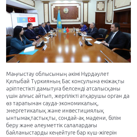
Маңғыстау облысының әкімі Нұрдәулет
Қилыбай Түркияның Бас консулына екіжақты
әріптестікті дамытуға белсенді атсалысқаны
үшін алғыс айтып, жергілікті атқарушы орган да
өз тарапынан сауда-экономикалық,
энергетикалық және инвестициялық
ынтымақтастықты, сондай-ақ мәдени, білім
беру және әлеуметтік салалардағы
байланыстарды кеңейтуге бар күш-жігерін