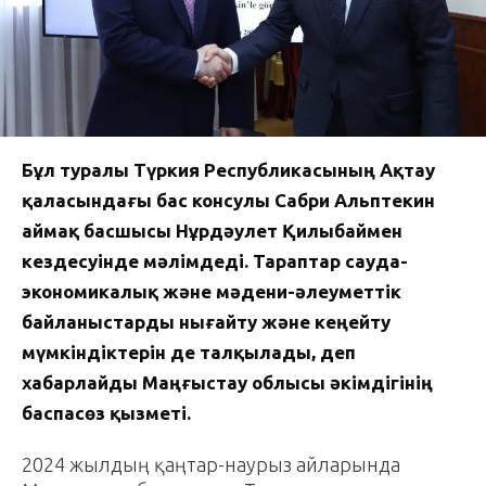
Бұл туралы Түркия Республикасының Ақтау
қаласындағы бас консулы Сабри Альптекин
аймақ басшысы Нұрдәулет Қилыбаймен
кездесуінде мәлімдеді. Тараптар сауда-
экономикалық және мәдени-әлеуметтік
байланыстарды нығайту және кеңейту
мүмкіндіктерін де талқылады, деп
хабарлайды Маңғыстау облысы әкімдігінің
баспасөз қызметі.
2024 жылдың қаңтар-наурыз айларында