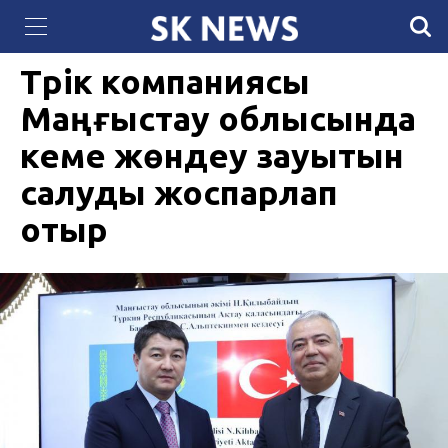
QazCloud расширил мощности дата-центра
29 МАМЫР 2024, 16:37
1190
для задач искусственного интеллекта
Түрік компаниясы
Маңғыстау облысында
кеме жөндеу зауытын
салуды жоспарлап
отыр