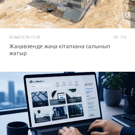
05 АВГУСТА 15:38
170
Жаңаөзенде жаңа кітапхана салынып
жатыр