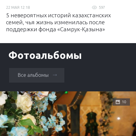
22 МАЯ 12:18
597
5 невероятных историй казахстанских
семей, чья жизнь изменилась после
поддержки фонда «Самрук-Қазына»
Фотоальбомы
Все альбомы
10