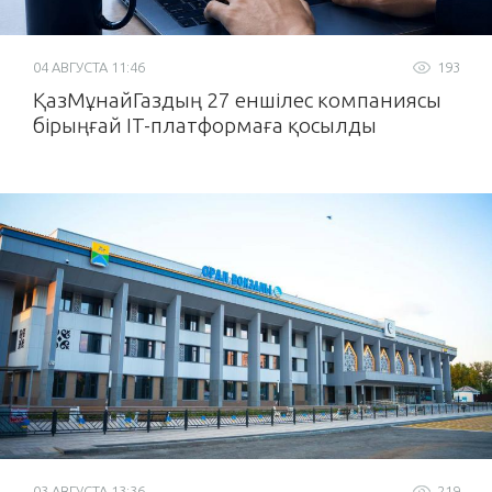
04 АВГУСТА 11:46
193
ҚазМұнайГаздың 27 еншілес компаниясы
бірыңғай IT-платформаға қосылды
03 АВГУСТА 13:36
219