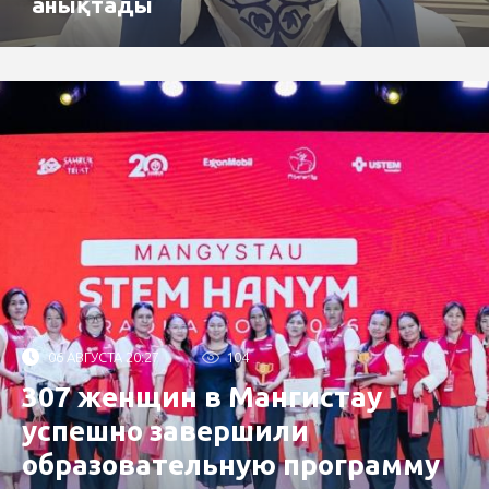
анықтады
06 АВГУСТА 20:27
104
307 женщин в Мангистау
успешно завершили
образовательную программу