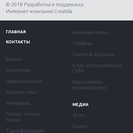
© 2018 Разработка и поддержка:
Интернет-компания Creatida
ГЛАВНАЯ
Книжная полка
КОНТАКТЫ
Лайфхак
Газеты & Журналы
Важно
Клуб корпоративных
Аналитика
СМИ
Цифровизация
Бережливое
производство
Лучший опыт
Интервью
МЕДИА
Проект «Наши
Фото
люди»
Видео
Трансформация