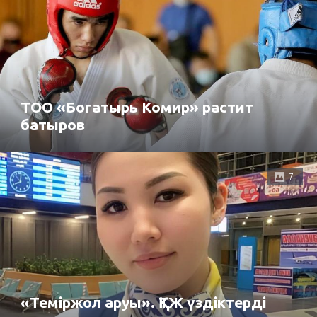
ТОО «Богатырь Комир» растит
батыров
7
«Теміржол аруы». ҚТЖ үздіктерді