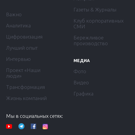
Газеты & Журналы
Важно
Клуб корпоративных
Аналитика
СМИ
Цифровизация
Бережливое
производство
Лучший опыт
Интервью
МЕДИА
Проект «Наши
Фото
люди»
Видео
Трансформация
Графика
Жизнь компаний
Мы в социальных сетях: