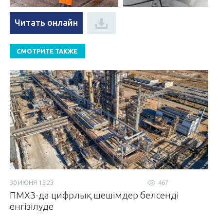
Читать онлайн
СМОТРИТЕ ТАКЖЕ
30 ИЮНЯ 15:23
467
ПМХЗ-да цифрлық шешімдер белсенді
енгізілуде