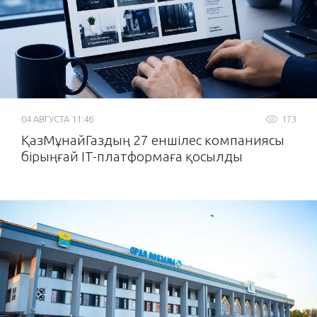
04 АВГУСТА 11:46
173
ҚазМұнайГаздың 27 еншілес компаниясы
бірыңғай IT-платформаға қосылды