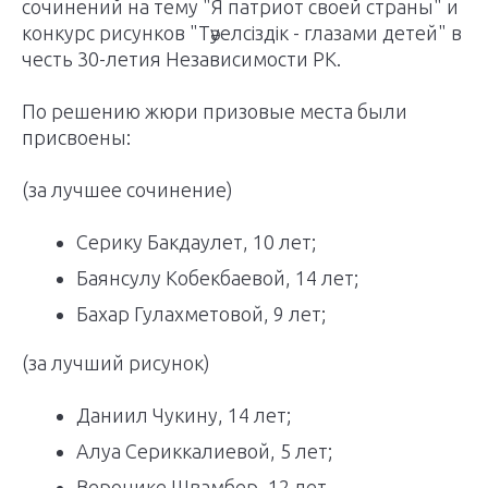
сочинений на тему "Я патриот своей страны" и
конкурс рисунков "Тәуелсіздік - глазами детей" в
честь 30-летия Независимости РК.
По решению жюри призовые места были
присвоены:
(за лучшее сочинение)
Серику Бакдаулет, 10 лет;
Баянсулу Кобекбаевой, 14 лет;
Бахар Гулахметовой, 9 лет;
(за лучший рисунок)
Даниил Чукину, 14 лет;
Алуа Сериккалиевой, 5 лет;
Веронике Швамбер, 12 лет.