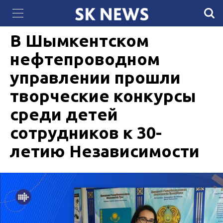
307 женщин в Мангистау успешно завершили
24 ДЕКАБРЯ 2021, 13:15
2227
образовательную программу от «Самрук-Қазына»
В Шымкентском
нефтепроводном
управлении прошли
творческие конкурсы
среди детей
сотрудников к 30-
летию Независимости