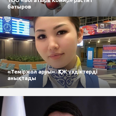
ТОО «Богатырь Комир» растит
батыров
7
«Теміржол аруы». ҚТЖ үздіктерді
анықтады