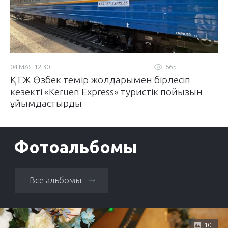
04 МАЯ 12:30
665
ҚТЖ Өзбек темір жолдарымен бірлесіп
кезекті «Keruen Express» туристік пойызын
ұйымдастырды
Фотоальбомы
Все альбомы
10