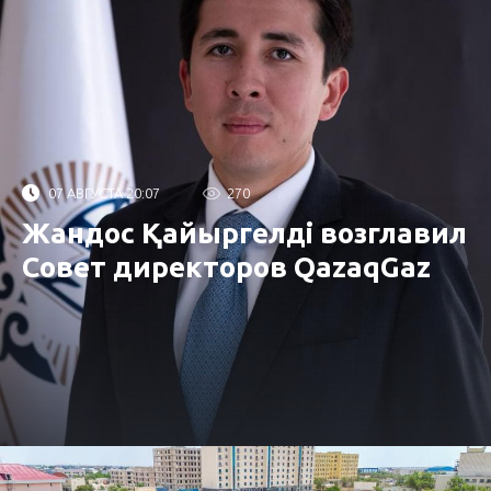
07 АВГУСТА 20:07
270
Жандос Қайыргелді возглавил
Совет директоров QazaqGaz