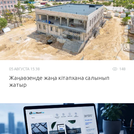
05 АВГУСТА 15:38
148
Жаңаөзенде жаңа кітапхана салынып
жатыр