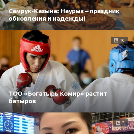
Самрук-Казына: Наурыз – праздник
обновления и надежды!
10
ТОО «Богатырь Комир» растит
батыров
7