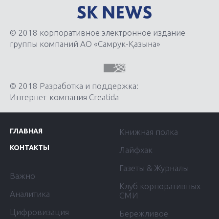
© 2018 корпоративное электронное издание
группы компаний АО «Самрук-Қазына»
© 2018 Разработка и поддержка:
Интернет-компания Creatida
ГЛАВНАЯ
Книжная полка
КОНТАКТЫ
Лайфхак
Газеты & Журналы
Важно
Клуб корпоративных
Аналитика
СМИ
Цифровизация
Бережливое