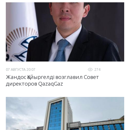
07 АВГУСТА 20:07
274
Жандос Қайыргелді возглавил Совет
директоров QazaqGaz