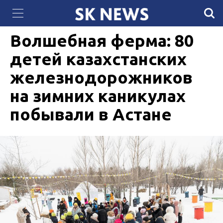
Губернатор штата Техас Грег Эбботт «объявил
10 ЯНВАРЯ 2024, 11:04
1217
войну» Байдену
Волшебная ферма: 80
детей казахстанских
железнодорожников
на зимних каникулах
побывали в Астане