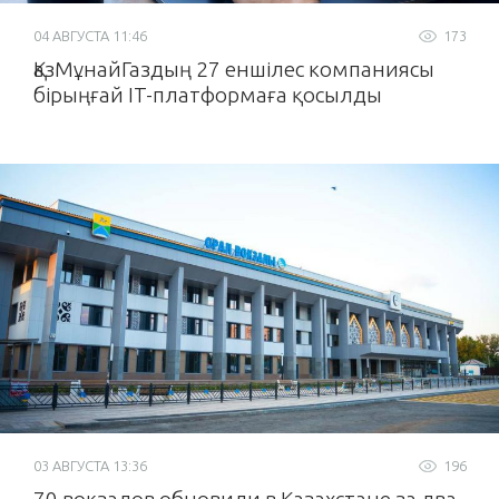
04 АВГУСТА 11:46
173
ҚазМұнайГаздың 27 еншілес компаниясы
бірыңғай IT-платформаға қосылды
03 АВГУСТА 13:36
196
70 вокзалов обновили в Казахстане за два