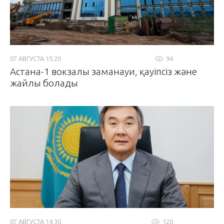
07 АВГУСТА 15:20
94
Астана-1 вокзалы заманауи, қауіпсіз және
жайлы болады
07 АВГУСТА 14:30
120