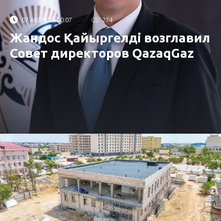
07 АВГУСТА 20:07
274
Жандос Қайыргелді возглавил
Совет директоров QazaqGaz