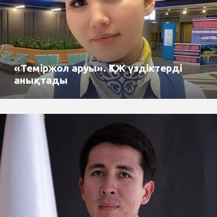
«Теміржол аруы». ҚТЖ үздіктерді
анықтады