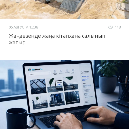
05 АВГУСТА 15:38
148
Жаңаөзенде жаңа кітапхана салынып
жатыр