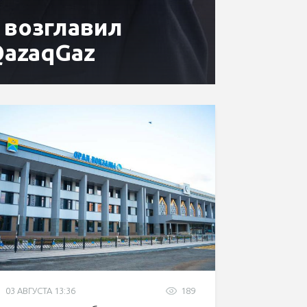
 возглавил
QazaqGaz
03 АВГУСТА 13:36
189