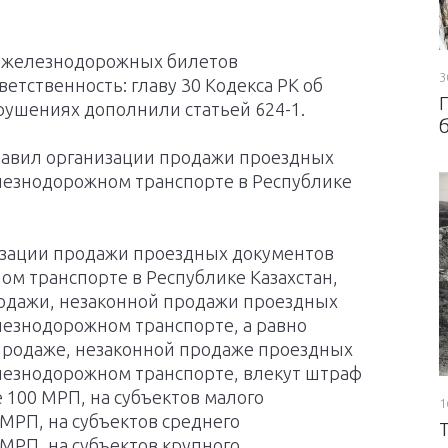
у железнодорожных билетов
3
етственность: главу 30 Кодекса РК об
рушениях
дополнили статьей 624-1.
правил организации продажи проездных
елезнодорожном транспорте в Республике
изации продажи проездных документов
ом транспорте в Республике Казахстан,
одажи, незаконной продажи проездных
лезнодорожном транспорте, а равно
епродаже, незаконной продаже проездных
елезнодорожном транспорте, влекут штраф
 100 МРП, на субъектов малого
1
МРП, на субъектов среднего
МРП, на субъектов крупного