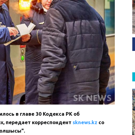
ось в главе 30 Кодекса РК об
х, передает корреспондент
sknews.kz
со
ржолшысы".