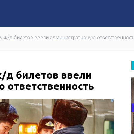
 за два месяца
Жандос Қайыргелді возглавил Со
у ж/д билетов ввели административную ответственност
/д билетов ввели
ю ответственность