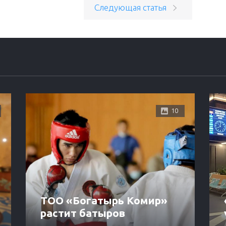
Следующая статья
10
ТОО «Богатырь Комир»
растит батыров