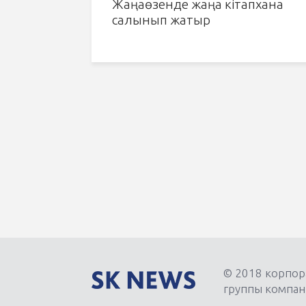
Жаңаөзенде жаңа кітапхана
салынып жатыр
© 2018 корпор
группы компан