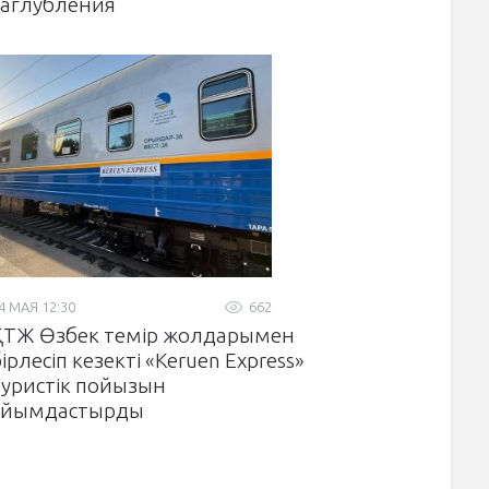
заглубления
4 МАЯ 12:30
662
ҚТЖ Өзбек темір жолдарымен
ірлесіп кезекті «Keruen Express»
туристік пойызын
ұйымдастырды