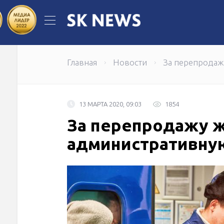
70 вокзалов обновили в Казахстане
Главная
Новости
За перепродаж
13 МАРТА 2020, 09:03
1854
За перепродажу ж
административну