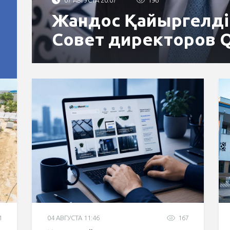
Жандос Қайыргелді
Совет директоров 
1
04 АВГУСТА 11:46
167