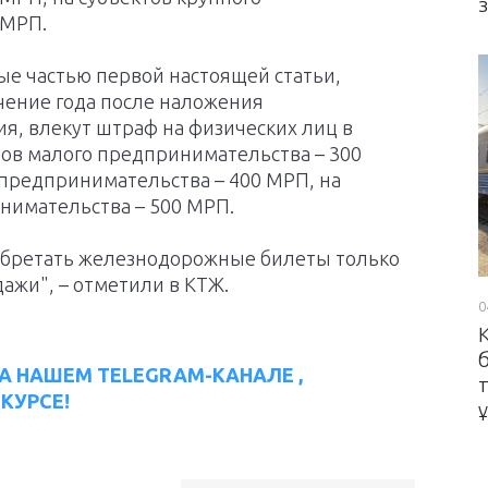
 МРП.
ые частью первой настоящей статьи,
чение года после наложения
я, влекут штраф на физических лиц в
тов малого предпринимательства – 300
 предпринимательства – 400 МРП, на
инимательства – 500 МРП.
иобретать железнодорожные билеты только
ажи", – отметили в КТЖ.
0
б
А НАШЕМ TELEGRAM-КАНАЛЕ ,
КУРСЕ!