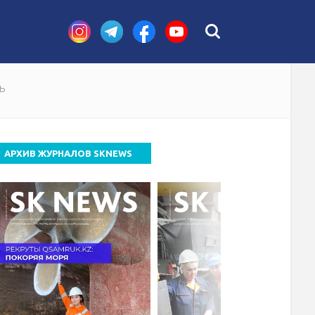
вет директоров QazaqGaz
ь
АРХИВ ЖУРНАЛОВ SKNEWS