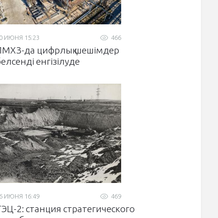
0 ИЮНЯ 15:23
466
ПМХЗ-да цифрлық шешімдер
белсенді енгізілуде
6 ИЮНЯ 16:49
469
ТЭЦ-2: станция стратегического