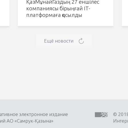
ҚазМұнайГаздың 27 еншілес
компаниясы бірыңғай IT-
платформаға қосылды
Ещё новости
ативное электронное издание
© 201
ий АО «Самрук-Қазына»
Интерн