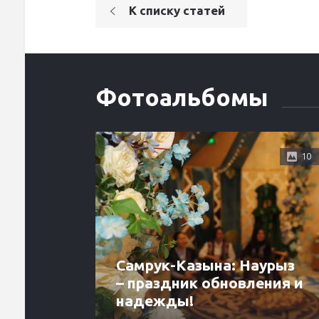
К списку статей
Фотоальбомы
10
Самрук-Казына: Наурыз
– праздник обновления и
надежды!