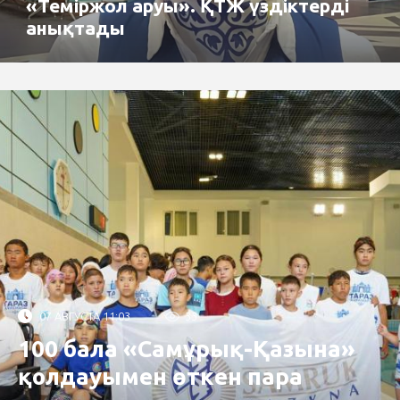
«Теміржол аруы». ҚТЖ үздіктерді
анықтады
07 АВГУСТА 11:03
33
100 бала «Самұрық-Қазына»
қолдауымен өткен пара