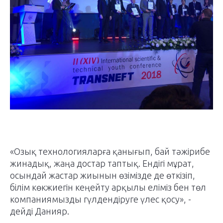
«Озық технологияларға қанығып, бай тәжірибе
жинадық, жаңа достар таптық. Ендігі мұрат,
осындай жастар жиынын өзімізде де өткізіп,
білім көкжиегін кеңейту арқылы еліміз бен төл
компаниямызды гүлдендіруге үлес қосу», -
дейді Данияр.