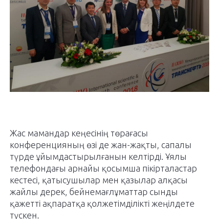
Жас мамандар кеңесінің төрағасы
конференцияның өзі де жан-жақты, сапалы
түрде ұйымдастырылғанын келтірді. Ұялы
телефондағы арнайы қосымша пікірталастар
кестесі, қатысушылар мен қазылар алқасы
жайлы дерек, бейнемағлұматтар сынды
қажетті ақпаратқа қолжетімділікті жеңілдете
түскен.