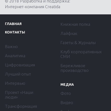
© 2018 Разработка и поддержка:
Интернет-компания Creatida
ГЛАВНАЯ
Книжная полка
КОНТАКТЫ
Лайфхак
Газеты & Журналы
Важно
Клуб корпоративных
Аналитика
СМИ
Цифровизация
Бережливое
производство
Лучший опыт
Интервью
МЕДИА
Проект «Наши
Фото
люди»
Видео
Трансформация