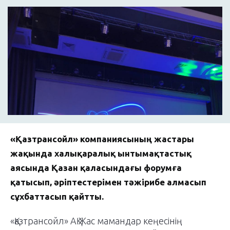
«Қазтрансойл» компаниясының жастары
жақында халықаралық ынтымақтастық
аясында Қазан қаласындағы форумға
қатысып, әріптестерімен тәжірибе алмасып
сұхбаттасып қайтты.
«Қазтрансойл» АҚ Жас мамандар кеңесінің