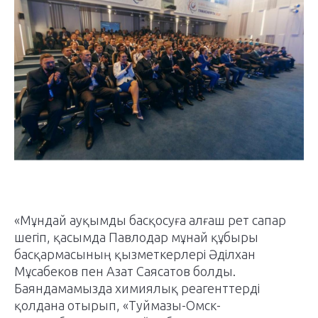
«Мұндай ауқымды басқосуға алғаш рет сапар
шегіп, қасымда Павлодар мұнай құбыры
басқармасының қызметкерлері Әділхан
Мұсабеков пен Азат Саясатов болды.
Баяндамамызда химиялық реагенттерді
қолдана отырып, «Туймазы-Омск-