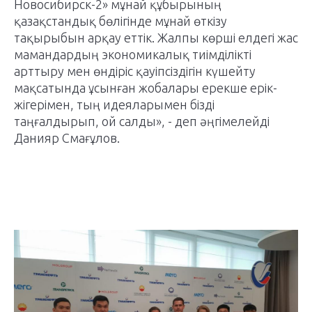
Новосибирск-2» мұнай құбырының
қазақстандық бөлігінде мұнай өткізу
тақырыбын арқау еттік. Жалпы көрші елдегі жас
мамандардың экономикалық тиімділікті
арттыру мен өндіріс қауіпсіздігін күшейту
мақсатында ұсынған жобалары ерекше ерік-
жігерімен, тың идеяларымен бізді
таңғалдырып, ой салды», - деп әңгімелейді
Данияр Смағұлов.