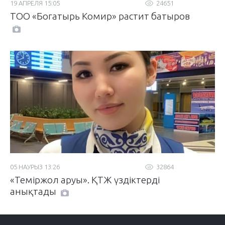
19 АПРЕЛЯ 15:05
24651
ТОО «Богатырь Комир» растит батыров
05 НАУРЫЗ 13:26
32864
«Теміржол аруы». ҚТЖ үздіктерді
анықтады