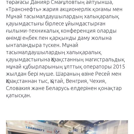
төрағасы Данияр Смағұловтың айтуынша,
«Транснефть» жария акционерлік қоғамы мен
Мұнай тасымалдаушылардың халықаралық
қауымдастығы бірлесе ұйымдастырған
ғылыми-техникалық конференция оларды
өнімді еңбек пен қарқынды даму жолына
ынталандыра түскен. Мұнай
тасымалдаушылардың халықаралық
қауымдастығына Қазақстанның магистральдық
мұнай құбырларының ұлттық операторы 2015
жылдан бері мүше. Шараның өзіне Ресей мен
Қазақстаннан тыс, Қытай, Венгрия, Чехия,
Словакия және Беларусь елдерінен қонақтар
қатысқан.