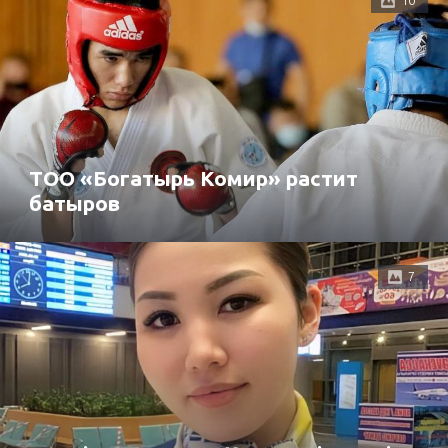
ТОО «Богатырь Комир» растит
батыров
7