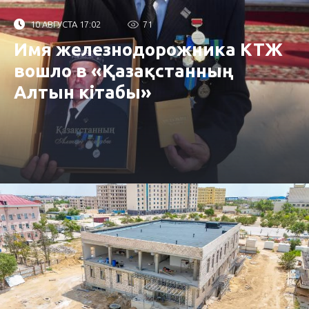
10 АВГУСТА 17:02
71
Имя железнодорожника КТЖ
вошло в «Қазақстанның
Алтын кітабы»