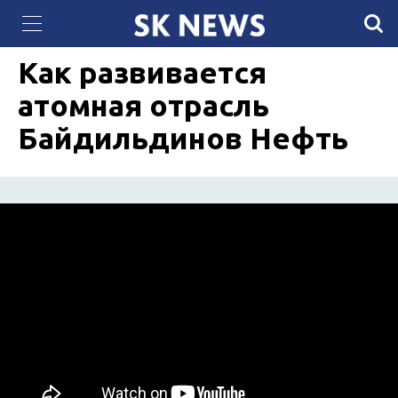
Губернатор штата Техас Грег Эбботт «объявил
16 МАЯ 2021, 21:44
4727
войну» Байдену
Как развивается
атомная отрасль
Байдильдинов Нефть