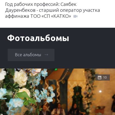
Год рабочих профессий: Саябек
Дауренбеков - старший оператор участка
аффинажа ТОО «СП «КАТКО»
Фотоальбомы
Все альбомы
10