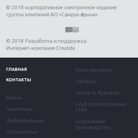
© 2018 корпоративное электронное издание
группы компаний АО «Самрук-Қазына»
© 2018 Разработка и поддержка:
Интернет-компания Creatida
ГЛАВНАЯ
Книжная полка
КОНТАКТЫ
Лайфхак
Газеты & Журналы
Важно
Клуб корпоративных
Аналитика
СМИ
Цифровизация
Бережливое
производство
Лучший опыт