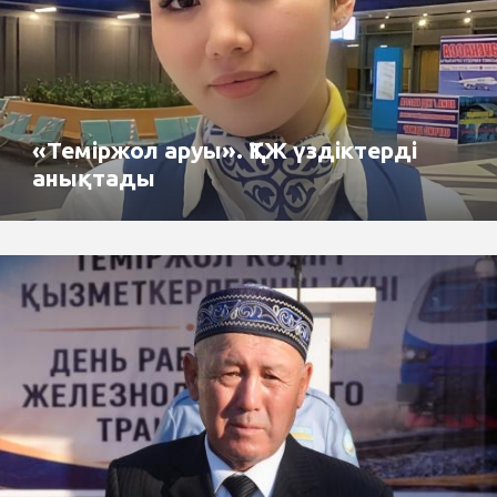
«Теміржол аруы». ҚТЖ үздіктерді
анықтады