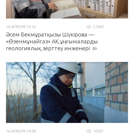
16 АПРЕЛЯ 14:16
21965
Әсем Бекмұратқызы Шүкірова —
«Өзенмұнайгаз» АҚ ұңғымаларды
геологиялық зерттеу инженері
16 АПРЕЛЯ 14:08
16507