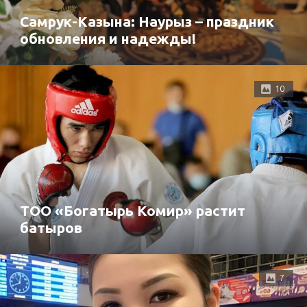
Самрук-Казына: Наурыз – праздник
обновления и надежды!
10
ТОО «Богатырь Комир» растит
батыров
7