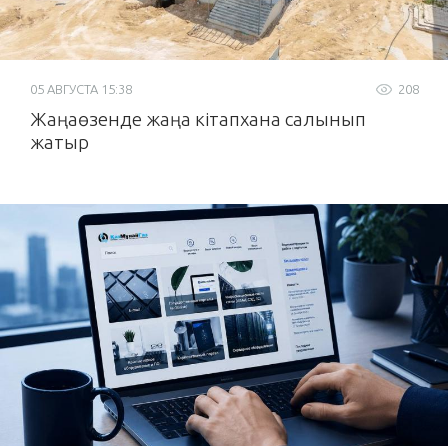
05 АВГУСТА 15:38
208
Жаңаөзенде жаңа кітапхана салынып
жатыр