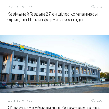
04 АВГУСТА 11:46
223
ҚазМұнайГаздың 27 еншілес компаниясы
бірыңғай IT-платформаға қосылды
03 АВГУСТА 13:36
260
70 вокзалов обновили в Казахстане за два