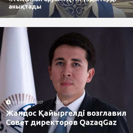
анықтады
07 АВГУСТА 20:07
355
Жандос Қайыргелді возглавил
Совет директоров QazaqGaz