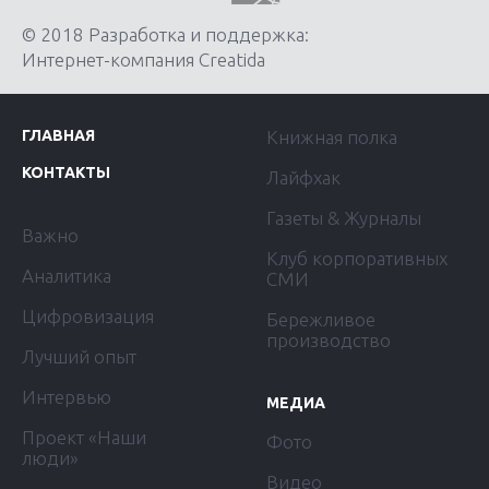
© 2018 Разработка и поддержка:
Интернет-компания Creatida
ГЛАВНАЯ
Книжная полка
КОНТАКТЫ
Лайфхак
Газеты & Журналы
Важно
Клуб корпоративных
Аналитика
СМИ
Цифровизация
Бережливое
производство
Лучший опыт
Интервью
МЕДИА
Проект «Наши
Фото
люди»
Видео