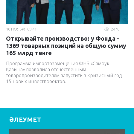
10 НОЯБРЯ 09:41
2470
Открывайте производство: у Фонда -
1369 товарных позиций на общую сумму
165 млрд тенге
Программа импортозамещения ФНБ «Самрук-
Қазына» позволила отечественным
товаропроизводителям запустить в кризисный год
15 новых инвестпроектов.
ӘЛЕУМЕТ