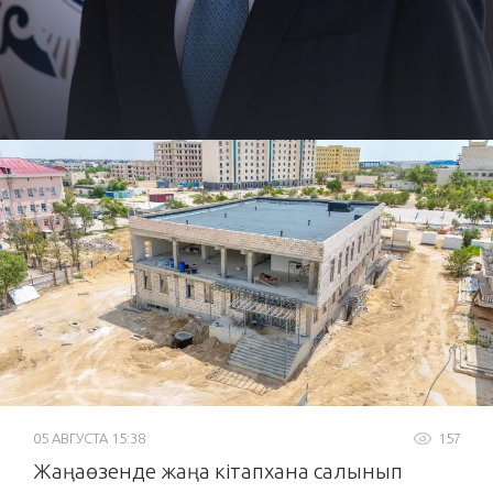
05 АВГУСТА 15:38
157
Жаңаөзенде жаңа кітапхана салынып