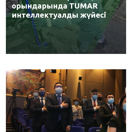
орындарында TUMAR
интеллектуалды жүйесі
сәтті енгізілді