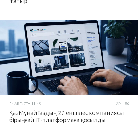
жатыр
04 АВГУСТА 11:46
180
ҚазМұнайГаздың 27 еншілес компаниясы
бірыңғай IT-платформаға қосылды