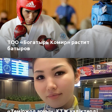
ТОО «Богатырь Комир» растит
батыров
7
«Теміржол аруы». ҚТЖ үздіктерді