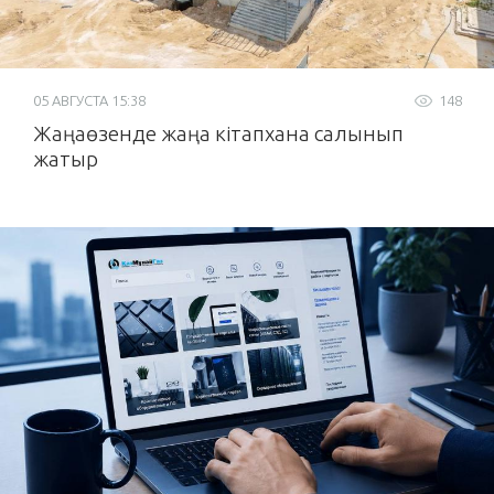
05 АВГУСТА 15:38
148
Жаңаөзенде жаңа кітапхана салынып
жатыр