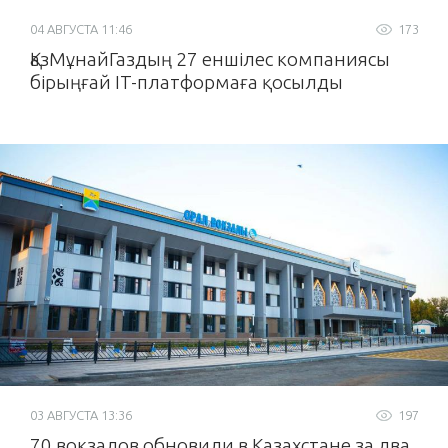
04 АВГУСТА 11:46
173
ҚазМұнайГаздың 27 еншілес компаниясы
бірыңғай IT-платформаға қосылды
03 АВГУСТА 13:36
197
70 вокзалов обновили в Казахстане за два