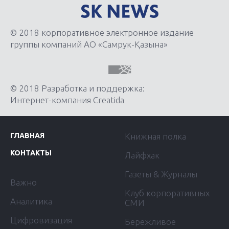
© 2018 корпоративное электронное издание
группы компаний АО «Самрук-Қазына»
© 2018 Разработка и поддержка:
Интернет-компания Creatida
ГЛАВНАЯ
Книжная полка
КОНТАКТЫ
Лайфхак
Газеты & Журналы
Важно
Клуб корпоративных
Аналитика
СМИ
Цифровизация
Бережливое