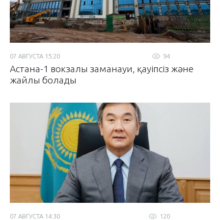
07 АВГУСТА 15:20
94
Астана-1 вокзалы заманауи, қауіпсіз және
жайлы болады
07 АВГУСТА 14:30
120