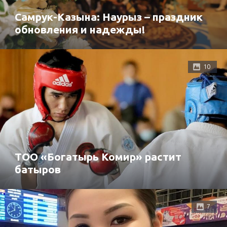
Самрук-Казына: Наурыз – праздник
обновления и надежды!
10
ТОО «Богатырь Комир» растит
батыров
7