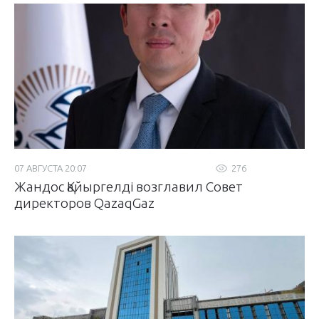
07 АВГУСТА 20:07
276
Жандос Қайыргелді возглавил Совет
директоров QazaqGaz