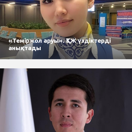
«Теміржол аруы». ҚТЖ үздіктерді
анықтады