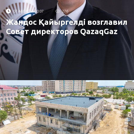
07 АВГУСТА 20:07
276
Жандос Қайыргелді возглавил
Совет директоров QazaqGaz