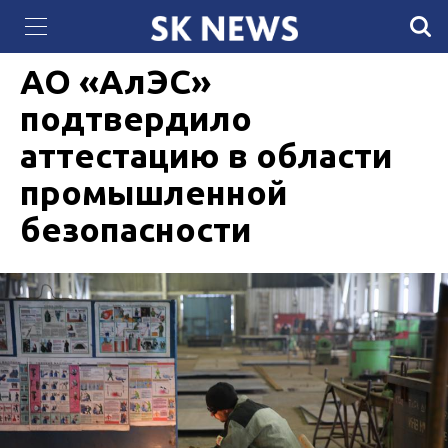
Губернатор штата Техас Грег Эбботт «объявил
14 МАЯ 2026, 11:00
395
войну» Байдену
АО «АлЭС»
подтвердило
аттестацию в области
промышленной
безопасности